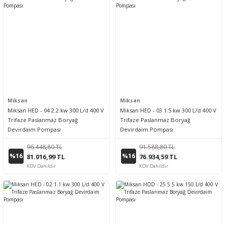
Miksan
Miksan
Miksan HED - 04 2.2 kw 300 L/d 400 V
Miksan HED - 03 1.5 kw 300 L/d 400 V
Trifaze Paslanmaz Boryağ
Trifaze Paslanmaz Boryağ
Devirdaim Pompası
Devirdaim Pompası
96.448,80 TL
91.588,80 TL
%16
%16
81.016,99 TL
76.934,59 TL
KDV Dahildir
KDV Dahildir