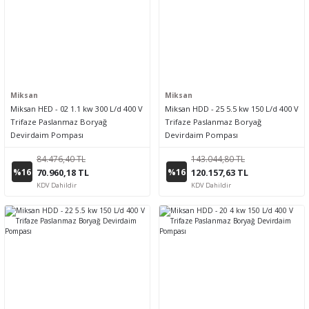
Miksan
Miksan
Miksan HED - 02 1.1 kw 300 L/d 400 V
Miksan HDD - 25 5.5 kw 150 L/d 400 V
Trifaze Paslanmaz Boryağ
Trifaze Paslanmaz Boryağ
Devirdaim Pompası
Devirdaim Pompası
84.476,40 TL
143.044,80 TL
%16
%16
70.960,18 TL
120.157,63 TL
KDV Dahildir
KDV Dahildir