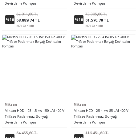
Devirdaim Pompası
Devirdaim Pompası
82.011,60 TL
73.305,60 TL
%16
%16
68.889,74 TL
61.576,70 TL
KDV Dahildir
KDV Dahildir
Miksan
Miksan
Miksan HDD - 08 1.5 kw 150 L/d 400 V
Miksan HCD - 25 4 kw 85 L/d 400 V
Trifaze Paslanmaz Boryağ
Trifaze Paslanmaz Boryağ
Devirdaim Pompası
Devirdaim Pompası
64.455,60 TL
116.451,60 TL