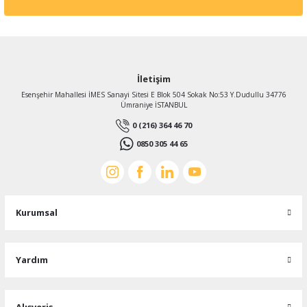
İletişim
Esenşehir Mahallesi İMES Sanayi Sitesi E Blok 504 Sokak No:53 Y.Dudullu 34776
Ümraniye İSTANBUL
0 (216) 364 46 70
0850 305 44 65
Kurumsal
Yardım
Alışveriş