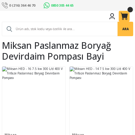
0 (216) 364 46 70
0850 305 44 65
ARA
Miksan Paslanmaz Boryağ
Devirdaim Pompası Bayi
Miksan
Miksan