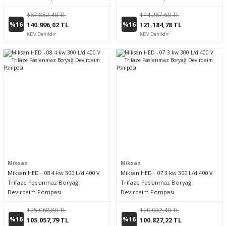
167.852,40 TL
144.267,60 TL
%16
%16
140.996,02 TL
121.184,78 TL
KDV Dahildir
KDV Dahildir
Miksan
Miksan
Miksan HED - 08 4 kw 300 L/d 400 V
Miksan HED - 07 3 kw 300 L/d 400 V
Trifaze Paslanmaz Boryağ
Trifaze Paslanmaz Boryağ
Devirdaim Pompası
Devirdaim Pompası
125.068,80 TL
120.032,40 TL
%16
%16
105.057,79 TL
100.827,22 TL