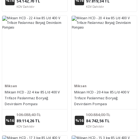
%16
%16
54.142,70 TL
97.819,34 TL
KDV Dahildir
KDV Dahildir
Miksan
Miksan
Miksan HCD - 22 4 kw 85 L/d 400 V
Miksan HCD - 20 4 kw 85 L/d 400 V
Trifaze Paslanmaz Boryağ
Trifaze Paslanmaz Boryağ
Devirdaim Pompası
Devirdaim Pompası
106.088,40 TL
100.884,00 TL
%16
%16
89.114,26 TL
84.742,56 TL
KDV Dahildir
KDV Dahildir