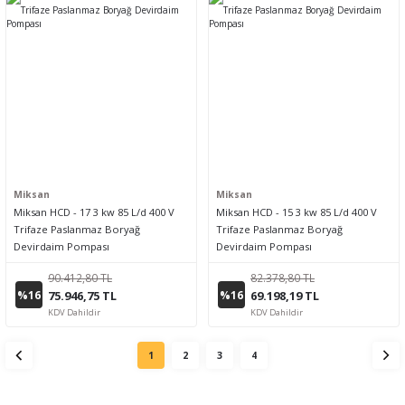
Miksan
Miksan
Miksan HCD - 17 3 kw 85 L/d 400 V
Miksan HCD - 15 3 kw 85 L/d 400 V
Trifaze Paslanmaz Boryağ
Trifaze Paslanmaz Boryağ
Devirdaim Pompası
Devirdaim Pompası
90.412,80 TL
82.378,80 TL
%16
%16
75.946,75 TL
69.198,19 TL
KDV Dahildir
KDV Dahildir
1
2
3
4