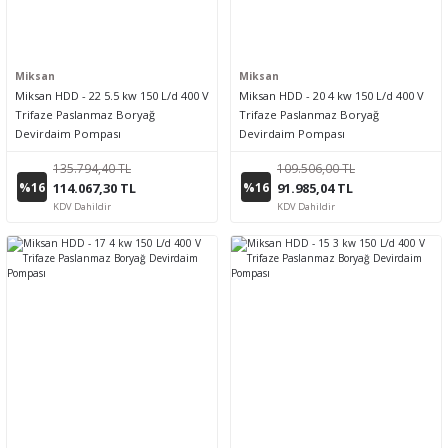
Miksan
Miksan
Miksan HDD - 22 5.5 kw 150 L/d 400 V
Miksan HDD - 20 4 kw 150 L/d 400 V
Trifaze Paslanmaz Boryağ
Trifaze Paslanmaz Boryağ
Devirdaim Pompası
Devirdaim Pompası
135.794,40 TL
109.506,00 TL
%16
%16
114.067,30 TL
91.985,04 TL
KDV Dahildir
KDV Dahildir