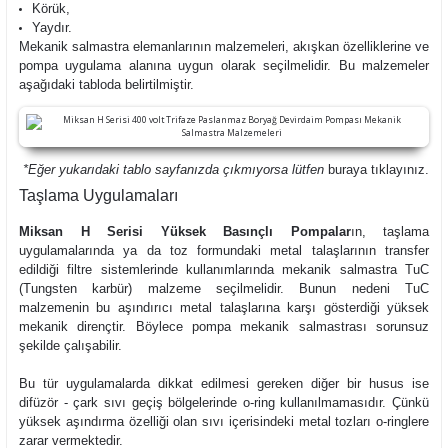
Körük,
Yaydır.
Mekanik salmastra elemanlarının malzemeleri, akışkan özelliklerine ve
pompa uygulama alanına uygun olarak seçilmelidir. Bu malzemeler
aşağıdaki tabloda belirtilmiştir.
*Eğer yukarıdaki tablo sayfanızda çıkmıyorsa lütfen
buraya
tıklayınız.
Taşlama Uygulamaları
Miksan H Serisi Yüksek Basınçlı Pompalar
ın, taşlama
uygulamalarında ya da toz formundaki metal talaşlarının transfer
edildiği filtre sistemlerinde kullanımlarında mekanik salmastra TuC
(Tungsten karbür) malzeme seçilmelidir. Bunun nedeni TuC
malzemenin bu aşındırıcı metal talaşlarına karşı gösterdiği yüksek
mekanik dirençtir. Böylece pompa mekanik salmastrası sorunsuz
şekilde çalışabilir.
Bu tür uygulamalarda dikkat edilmesi gereken diğer bir husus ise
difüzör - çark sıvı geçiş bölgelerinde o-ring kullanılmamasıdır. Çünkü
yüksek aşındırma özelliği olan sıvı içerisindeki metal tozları o-ringlere
zarar vermektedir.