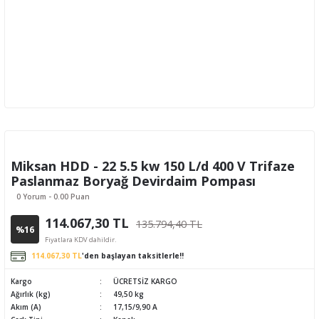
Miksan HDD - 22 5.5 kw 150 L/d 400 V Trifaze
Paslanmaz Boryağ Devirdaim Pompası
0 Yorum - 0.00 Puan
114.067,30 TL
135.794,40 TL
%16
Fiyatlara KDV dahildir.
114.067,30 TL
'den başlayan taksitlerle!!
Kargo
ÜCRETSİZ KARGO
Ağırlık (kg)
49,50 kg
Akım (A)
17,15/9,90 A