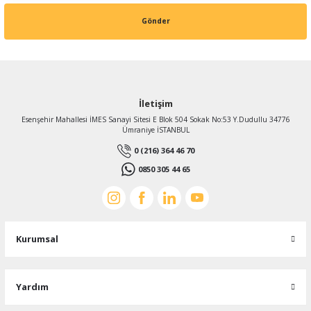
Gönder
İletişim
Esenşehir Mahallesi İMES Sanayi Sitesi E Blok 504 Sokak No:53 Y.Dudullu 34776
Ümraniye İSTANBUL
0 (216) 364 46 70
0850 305 44 65
Kurumsal
Yardım