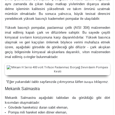
aynı zamanda da çıkan talaşı matkap yivlerinden dışarıya atarak
delme işleminin kalitesini yükseltmek ve takım ömrünü uzatmak
mümkün olmaktadır. Bu sonuca yalnızca, büyük tesisat direncini
yenebilecek yüksek basınçlı kademeleri pompalar ile ulaşılabilir.
Yüksek basınçlı pompalar, paslanmaz çelik (AISI 304) malzemeden
imal edilmiş kapalı çark ve difüzörlere sahiptir. Bu sayede çeşitli
kimyasal sıvıların korozyonuna karşı dayanıklıdırlar. Yüksek basınca
ulaşmak ve geri kaçışları önlemek böylece verimi muhafaza etmek
üzere, aşağıdaki görselde de görüleceği gibi difüzör - çark akışkan
geçiş bölgesinde kimyasal akışkanlara dayanıklı, viton malzemeden
imal edilmiş o-ringler bulunmaktadır.
*Eğer yukarıdaki tablo sayfanızda çıkmıyorsa lütfen
tıklayınız.
buraya
Mekanik Salmastra
Mekanik Salmastra aşağıdaki tablodan da görüldüğü gibi dört
kısımdan oluşmaktadır:
Gövdede hareketsiz duran sabit eleman,
Pompa mili hareket eden döner eleman,