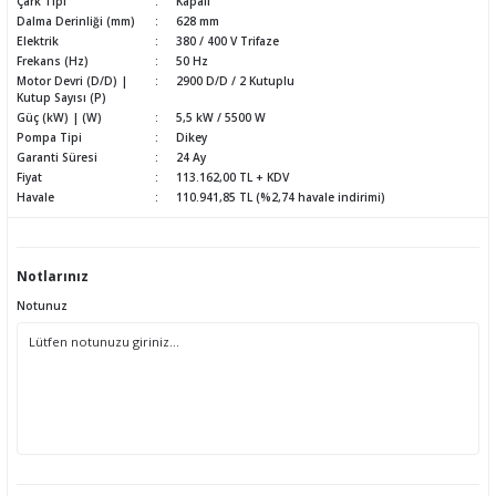
Çark Tipi
Kapalı
Dalma Derinliği (mm)
628 mm
Elektrik
380 / 400 V Trifaze
Frekans (Hz)
50 Hz
Motor Devri (D/D) |
2900 D/D / 2 Kutuplu
Kutup Sayısı (P)
Güç (kW) | (W)
5,5 kW / 5500 W
Pompa Tipi
Dikey
Garanti Süresi
24 Ay
Fiyat
113.162,00 TL + KDV
Havale
110.941,85 TL (%2,74 havale indirimi)
Notlarınız
Notunuz