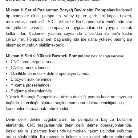
Miksan H Serisi Paslanmaz Boryağ Devirdaim Pompaları
kademeli
tip pompalar olup,
pompa tipi yatay tip ve çark tipi kapalı tipken,
mekanik salmastra C - SIC - Viton'dur. Bu tip pompalar endüstride orta
ve yüksek basınçlı pompalama uygulamalarında yaygın olarak
kullanılırlar. Kademeli yapıları sayesinde 1 bar'dan 25 bar'a kadar
çıkabilirler. Pompalar seri bağlandığında ise daha yüksek basınçlara
ulaşmak mümkün olabilmektedir.
Miksan H Serisi Yüksek Basınçlı Pompalar
ın başlıca uygulamaları:
CNC torna tezgahlarında,
CNC iş merkezlerinde,
Özellikle derin delik delme operasyonlarında,
Erozyon makinelerinde,
Yıkama proseslerinde,
Soğutma sistemlerinde.
Yüksek Basınçlı Pompalar'da, dalma derinliği pompa kademe sayısına
bağlıdır. İstenildiği takdirde seçilen pompanın dalma derinliğini boş
kademeler ile uzatmak mümkündür.
Derin delik delme uygulamaları, bu pompaların başlıca kullanım
alanlarıdır. CNC tezgahlarında derin delik delme operasyonlarında,
kesici takım iş parçası içerisinde dalmışken, takım ucundan soğutma
sıvısı püskürtülür. Bu sayede iş bölgesini ve kesici takımı soğutmak