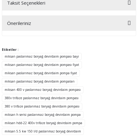
Taksit Seçenekleri
Bu ürüne ilk yorumu siz yapın!
Önerileriniz
Yorum Yaz
Bu ürünün fiyat bilgisi, resim, ürün açıklamalarında ve diğer
konularda yetersiz gördüğünüz noktaları öneri formunu kullanarak
tarafımıza iletebilirsiniz.
Etiketler :
Görüş ve önerileriniz için teşekkür ederiz.
miksan paslanmaz boryağ devirdaim pompası bayi
miksan paslanmaz boryağ devirdaim pompası fiyat
Ürün resmi kalitesiz, bozuk veya görüntülenemiyor.
miksan paslanmaz boryağ devirdaim pompa fiyat
Ürün açıklamasında eksik bilgiler bulunuyor.
miksan paslanmaz boryağ devirdaim pompaları
Ürün bilgilerinde hatalar bulunuyor.
miksan 400 v paslanmaz boryağ devirdaim pompası
Ürün fiyatı diğer sitelerden daha pahalı.
380v trifaze paslanmaz boryağ devirdaim pompası
Bu ürüne benzer farklı alternatifler olmalı.
380 v trifaze paslanmaz boryağ devirdaim pompası
miksan h serisi paslanmaz boryağ devirdaim pompa
miksan hdd-22 400v trifaze boryağ devirdaim pompa
miksan 5.5 kw 150 l/d paslanmaz boryağ devirdaim