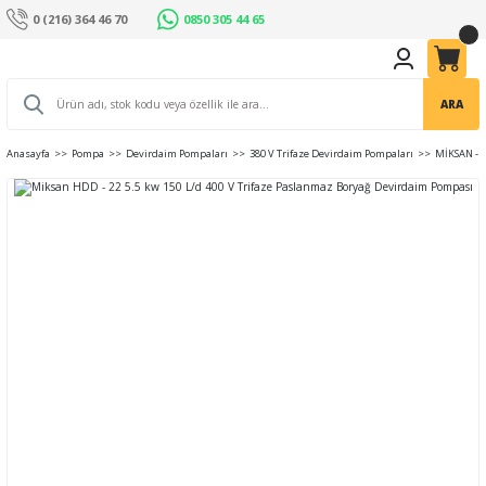
0 (216) 364 46 70
0850 305 44 65
ARA
Anasayfa
Pompa
Devirdaim Pompaları
380 V Trifaze Devirdaim Pompaları
MİKSAN - 4