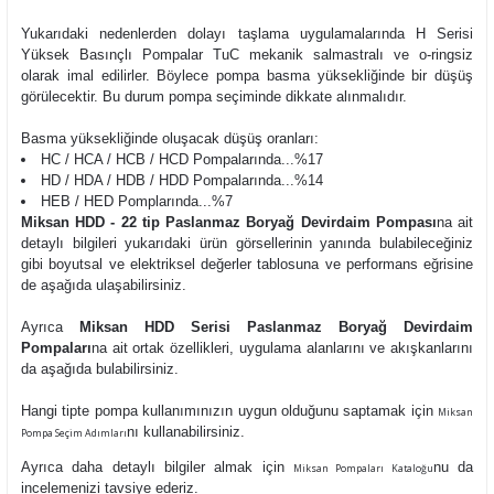
Yukarıdaki nedenlerden dolayı taşlama uygulamalarında H Serisi
Yüksek Basınçlı Pompalar TuC mekanik salmastralı ve o-ringsiz
olarak imal edilirler. Böylece pompa basma yüksekliğinde bir düşüş
görülecektir. Bu durum pompa seçiminde dikkate alınmalıdır.
Basma yüksekliğinde oluşacak düşüş oranları:
HC / HCA / HCB / HCD Pompalarında...%17
HD / HDA / HDB / HDD Pompalarında...%14
HEB / HED Pomplarında...%7
Miksan HDD - 22 tip Paslanmaz Boryağ Devirdaim Pompası
na ait
detaylı bilgileri yukarıdaki ürün görsellerinin yanında bulabileceğiniz
gibi boyutsal ve elektriksel değerler tablosuna ve performans eğrisine
de aşağıda ulaşabilirsiniz.
Ayrıca
Miksan HDD Serisi Paslanmaz Boryağ Devirdaim
Pompaları
na ait ortak özellikleri, uygulama alanlarını ve akışkanlarını
da aşağıda bulabilirsiniz.
Hangi tipte pompa kullanımınızın uygun olduğunu saptamak için
Miksan
nı kullanabilirsiniz.
Pompa Seçim Adımları
Ayrıca daha detaylı bilgiler almak için
nu da
Miksan Pompaları Kataloğu
incelemenizi tavsiye ederiz.