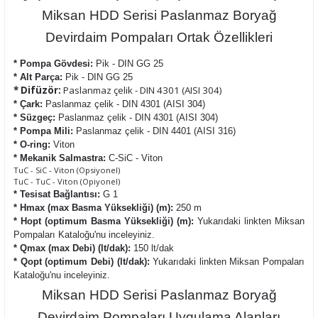
Miksan HDD Serisi Paslanmaz Boryağ
Devirdaim Pompaları Ortak Özellikleri
* Pompa Gövdesi:
Pik - DIN GG 25
* Alt Parça:
Pik - DIN GG 25
* Difüzör:
Paslanmaz çelik - DIN 4301 (AISI 304)
* Çark:
Paslanmaz çelik - DIN 4301 (AISI 304)
* Süzgeç:
Paslanmaz çelik - DIN 4301 (AISI 304)
* Pompa Mili:
Paslanmaz çelik - DIN 4401 (AISI 316)
* O-ring:
Viton
* Mekanik Salmastra:
C-SiC - Viton
TuC - SiC - Viton (Opsiyonel)
TuC - TuC - Viton (Opiyonel)
* Tesisat Bağlantısı:
G 1
* Hmax (max Basma Yüksekliği) (m):
250 m
* Hopt (optimum Basma Yüksekliği) (m):
Yukarıdaki linkten Miksan
Pompaları Kataloğu'nu inceleyiniz.
* Qmax (max Debi) (lt/dak):
150 lt/dak
* Qopt (optimum Debi) (lt/dak):
Yukarıdaki linkten Miksan Pompaları
Kataloğu'nu inceleyiniz.
Miksan HDD Serisi Paslanmaz Boryağ
Devirdaim Pompaları Uygulama Alanları