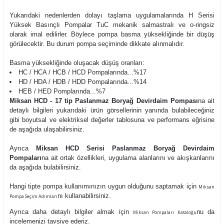
Yukarıdaki nedenlerden dolayı taşlama uygulamalarında H Serisi
Yüksek Basınçlı Pompalar TuC mekanik salmastralı ve o-ringsiz
olarak imal edilirler. Böylece pompa basma yüksekliğinde bir düşüş
görülecektir. Bu durum pompa seçiminde dikkate alınmalıdır.
Basma yüksekliğinde oluşacak düşüş oranları:
HC / HCA / HCB / HCD Pompalarında...%17
HD / HDA / HDB / HDD Pompalarında...%14
HEB / HED Pomplarında...%7
Miksan HCD - 17 tip Paslanmaz Boryağ Devirdaim Pompası
na ait
detaylı bilgileri yukarıdaki ürün görsellerinin yanında bulabileceğiniz
gibi boyutsal ve elektriksel değerler tablosuna ve performans eğrisine
de aşağıda ulaşabilirsiniz.
Ayrıca
Miksan HCD Serisi Paslanmaz Boryağ Devirdaim
Pompaları
na ait ortak özellikleri, uygulama alanlarını ve akışkanlarını
da aşağıda bulabilirsiniz.
Hangi tipte pompa kullanımınızın uygun olduğunu saptamak için
Miksan
nı kullanabilirsiniz.
Pompa Seçim Adımları
Ayrıca daha detaylı bilgiler almak için
nu da
Miksan Pompaları Kataloğu
incelemenizi tavsiye ederiz.