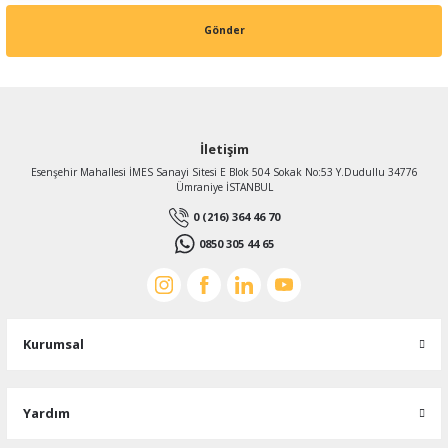
Gönder
İletişim
Esenşehir Mahallesi İMES Sanayi Sitesi E Blok 504 Sokak No:53 Y.Dudullu 34776
Ümraniye İSTANBUL
0 (216) 364 46 70
0850 305 44 65
Kurumsal
Yardım