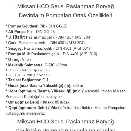
Miksan HCD Serisi Paslanmaz Boryağ
Devirdaim Pompaları Ortak Özellikleri
* Pompa Gövdesi:
Pik - DIN GG 25
* Alt Parça:
Pik - DIN GG 25
* Difüzör:
Paslanmaz çelik - DIN 4301 (AISI 304)
* Çark:
Paslanmaz çelik - DIN 4301 (AISI 304)
* Süzgeç:
Paslanmaz çelik - DIN 4301 (AISI 304)
* Pompa Mili:
Paslanmaz çelik - DIN 4401 (AISI 316)
* O-ring:
Viton
* Mekanik Salmastra:
C-SiC - Viton
TuC - SiC - Viton (Opsiyonel)
TuC - TuC - Viton (Opiyonel)
* Tesisat Bağlantısı:
G 1
* Hmax (max Basma Yüksekliği) (m):
250 m
* Hopt (optimum Basma Yüksekliği) (m):
Yukarıdaki linkten Miksan
Pompaları Kataloğu'nu inceleyiniz.
* Qmax (max Debi) (lt/dak):
85 lt/dak
* Qopt (optimum Debi) (lt/dak):
Yukarıdaki linkten Miksan Pompaları
Kataloğu'nu inceleyiniz.
Miksan HCD Serisi Paslanmaz Boryağ
Devirdaim Pompaları Uygulama Alanları