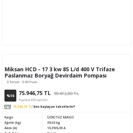
Miksan HCD - 17 3 kw 85 L/d 400 V Trifaze
Paslanmaz Boryağ Devirdaim Pompası
0 Yorum - 0.00 Puan
75.946,75 TL
90.412,80 TL
%16
Fiyatlara KDV dahildir.
75.946,75 TL
'den başlayan taksitlerle!!
Kargo
ÜCRETSİZ KARGO
Ağırlık (kg)
39,50 kg
Akım (A)
10,39/6,00 A