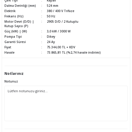
Çark Tipi
Kapalı
Dalma Derinliği (mm)
524 mm
Elektrik
380 / 400 V Trifaze
Frekans (Hz)
50 Hz
Motor Devri (D/D) |
2905 D/D / 2 Kutuplu
Kutup Sayısı (P)
Güç (kW) | (W)
3,0 kW / 3000 W
Pompa Tipi
Dikey
Garanti Süresi
24 Ay
Fiyat
75.344,00 TL + KDV
Havale
73.865,81 TL (%2,74 havale indirimi)
Notlarınız
Notunuz