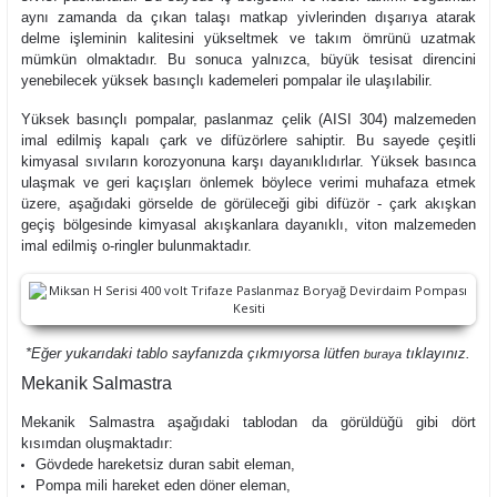
aynı zamanda da çıkan talaşı matkap yivlerinden dışarıya atarak
delme işleminin kalitesini yükseltmek ve takım ömrünü uzatmak
mümkün olmaktadır. Bu sonuca yalnızca, büyük tesisat direncini
yenebilecek yüksek basınçlı kademeleri pompalar ile ulaşılabilir.
Yüksek basınçlı pompalar, paslanmaz çelik (AISI 304) malzemeden
imal edilmiş kapalı çark ve difüzörlere sahiptir. Bu sayede çeşitli
kimyasal sıvıların korozyonuna karşı dayanıklıdırlar. Yüksek basınca
ulaşmak ve geri kaçışları önlemek böylece verimi muhafaza etmek
üzere, aşağıdaki görselde de görüleceği gibi difüzör - çark akışkan
geçiş bölgesinde kimyasal akışkanlara dayanıklı, viton malzemeden
imal edilmiş o-ringler bulunmaktadır.
*Eğer yukarıdaki tablo sayfanızda çıkmıyorsa lütfen
tıklayınız.
buraya
Mekanik Salmastra
Mekanik Salmastra aşağıdaki tablodan da görüldüğü gibi dört
kısımdan oluşmaktadır:
Gövdede hareketsiz duran sabit eleman,
Pompa mili hareket eden döner eleman,