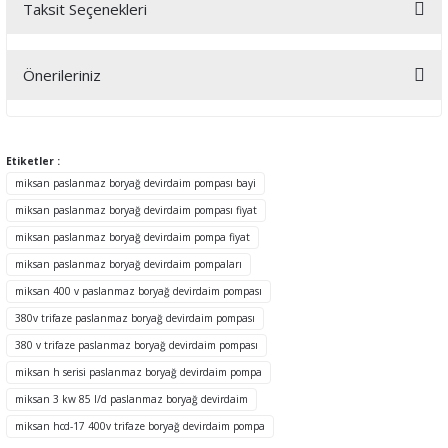
Taksit Seçenekleri
Bu ürüne ilk yorumu siz yapın!
Önerileriniz
Yorum Yaz
Bu ürünün fiyat bilgisi, resim, ürün açıklamalarında ve diğer
konularda yetersiz gördüğünüz noktaları öneri formunu kullanarak
tarafımıza iletebilirsiniz.
Etiketler :
Görüş ve önerileriniz için teşekkür ederiz.
miksan paslanmaz boryağ devirdaim pompası bayi
miksan paslanmaz boryağ devirdaim pompası fiyat
Ürün resmi kalitesiz, bozuk veya görüntülenemiyor.
miksan paslanmaz boryağ devirdaim pompa fiyat
Ürün açıklamasında eksik bilgiler bulunuyor.
miksan paslanmaz boryağ devirdaim pompaları
Ürün bilgilerinde hatalar bulunuyor.
miksan 400 v paslanmaz boryağ devirdaim pompası
Ürün fiyatı diğer sitelerden daha pahalı.
380v trifaze paslanmaz boryağ devirdaim pompası
Bu ürüne benzer farklı alternatifler olmalı.
380 v trifaze paslanmaz boryağ devirdaim pompası
miksan h serisi paslanmaz boryağ devirdaim pompa
miksan 3 kw 85 l/d paslanmaz boryağ devirdaim
miksan hcd-17 400v trifaze boryağ devirdaim pompa