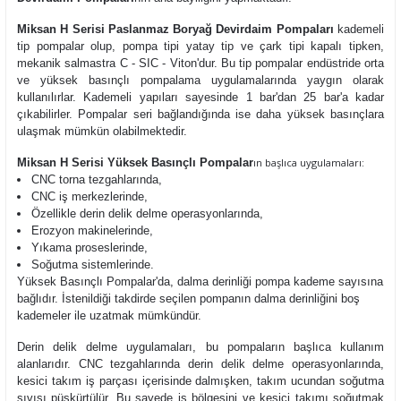
Miksan H Serisi Paslanmaz Boryağ Devirdaim Pompaları
kademeli
tip pompalar olup,
pompa tipi yatay tip ve çark tipi kapalı tipken,
mekanik salmastra C - SIC - Viton'dur. Bu tip pompalar endüstride orta
ve yüksek basınçlı pompalama uygulamalarında yaygın olarak
kullanılırlar. Kademeli yapıları sayesinde 1 bar'dan 25 bar'a kadar
çıkabilirler. Pompalar seri bağlandığında ise daha yüksek basınçlara
ulaşmak mümkün olabilmektedir.
Miksan H Serisi Yüksek Basınçlı Pompalar
ın başlıca uygulamaları:
CNC torna tezgahlarında,
CNC iş merkezlerinde,
Özellikle derin delik delme operasyonlarında,
Erozyon makinelerinde,
Yıkama proseslerinde,
Soğutma sistemlerinde.
Yüksek Basınçlı Pompalar'da, dalma derinliği pompa kademe sayısına
bağlıdır. İstenildiği takdirde seçilen pompanın dalma derinliğini boş
kademeler ile uzatmak mümkündür.
Derin delik delme uygulamaları, bu pompaların başlıca kullanım
alanlarıdır. CNC tezgahlarında derin delik delme operasyonlarında,
kesici takım iş parçası içerisinde dalmışken, takım ucundan soğutma
sıvısı püskürtülür. Bu sayede iş bölgesini ve kesici takımı soğutmak