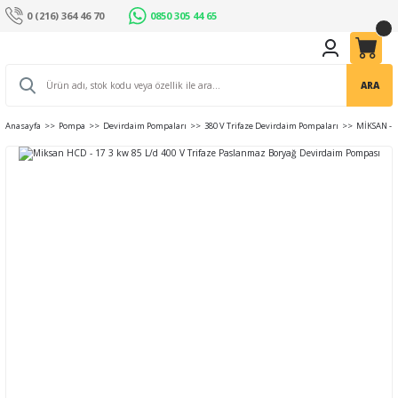
0 (216) 364 46 70
0850 305 44 65
ARA
Anasayfa
Pompa
Devirdaim Pompaları
380 V Trifaze Devirdaim Pompaları
MİKSAN - 4