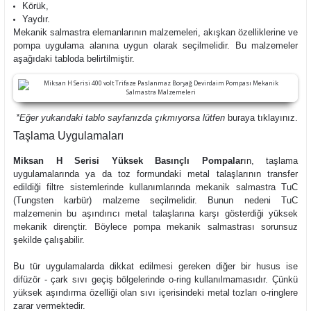
Körük,
Yaydır.
Mekanik salmastra elemanlarının malzemeleri, akışkan özelliklerine ve
pompa uygulama alanına uygun olarak seçilmelidir. Bu malzemeler
aşağıdaki tabloda belirtilmiştir.
*Eğer yukarıdaki tablo sayfanızda çıkmıyorsa lütfen
buraya
tıklayınız.
Taşlama Uygulamaları
Miksan H Serisi Yüksek Basınçlı Pompalar
ın, taşlama
uygulamalarında ya da toz formundaki metal talaşlarının transfer
edildiği filtre sistemlerinde kullanımlarında mekanik salmastra TuC
(Tungsten karbür) malzeme seçilmelidir. Bunun nedeni TuC
malzemenin bu aşındırıcı metal talaşlarına karşı gösterdiği yüksek
mekanik dirençtir. Böylece pompa mekanik salmastrası sorunsuz
şekilde çalışabilir.
Bu tür uygulamalarda dikkat edilmesi gereken diğer bir husus ise
difüzör - çark sıvı geçiş bölgelerinde o-ring kullanılmamasıdır. Çünkü
yüksek aşındırma özelliği olan sıvı içerisindeki metal tozları o-ringlere
zarar vermektedir.