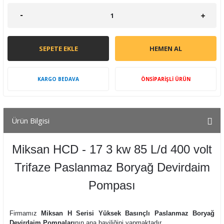
SEPETE EKLE
HEMEN AL
KARGO BEDAVA
ÖNSİPARİŞLİ ÜRÜN
Ürün Bilgisi
Miksan HCD - 17 3 kw 85 L/d 400 volt
Trifaze Paslanmaz Boryağ Devirdaim
Pompası
Firmamız
Miksan H Serisi Yüksek Basınçlı Paslanmaz Boryağ
Devirdaim Pompaları
nın ana bayiliğini yapmaktadır.