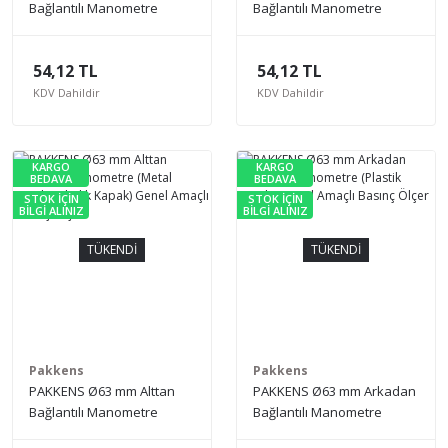
Bağlantılı Manometre
Bağlantılı Manometre
(Metal Gövde, Akrilik
(Plastik Gövde) Genel
Kapak) Genel Amaçlı
Amaçlı Basınç Ölçer
54,12 TL
54,12 TL
Basınç Ölçer
KDV Dahildir
KDV Dahildir
KARGO
KARGO
BEDAVA
BEDAVA
STOK İÇİN
STOK İÇİN
BİLGİ ALINIZ
BİLGİ ALINIZ
TÜKENDİ
TÜKENDİ
Pakkens
Pakkens
PAKKENS Ø63 mm Alttan
PAKKENS Ø63 mm Arkadan
Bağlantılı Manometre
Bağlantılı Manometre
(Metal Gövde, Akrilik
(Plastik Gövde) Genel