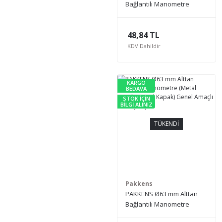
Bağlantılı Manometre
(Plastik Gövde) Genel
Amaçlı Basınç Ölçer
48,84 TL
KDV Dahildir
KARGO
BEDAVA
STOK İÇİN
BİLGİ ALINIZ
TÜKENDİ
Pakkens
PAKKENS Ø63 mm Alttan
Bağlantılı Manometre
(Metal Gövde, Metal