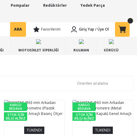
Pompalar
Redüktörler
Yedek Parça
ARA
Favorilerim
Giriş Yap
/
Üye Ol
ĞI
MOTOSİKLET SİPERLİĞİ
RULMAN
SÜRÜCÜ
KARGO
KARGO
BEDAVA
BEDAVA
STOK İÇİN
STOK İÇİN
BİLGİ ALINIZ
BİLGİ ALINIZ
TÜKENDİ
TÜKENDİ