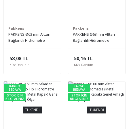
Pakkens
Pakkens
PAKKENS Ø63 mm Alttan
PAKKENS Ø63 mm Alttan
Bağlantılı Hidrometre
Bağlantılı Hidrometre
(Metal Gövde, Metal
(Metal Gövde, Akrilik
Kapak) Genel Amaçlı
Kapak) Genel Amaçlı
58,08 TL
50,16 TL
Basınç Ölçer
Basınç Ölçer
KDV Dahildir
KDV Dahildir
KARGO
KARGO
BEDAVA
BEDAVA
STOK İÇİN
STOK İÇİN
BİLGİ ALINIZ
BİLGİ ALINIZ
TÜKENDİ
TÜKENDİ