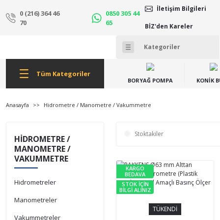
İletişim Bilgileri
0 (216) 364 46
0850 305 44
70
65
BİZ'den Kareler
Tüm Kategoriler
BORYAĞ POMPA
KONİK 
Anasayfa
Hidrometre / Manometre / Vakummetre
Stoktakiler
HIDROMETRE /
MANOMETRE /
VAKUMMETRE
KARGO
BEDAVA
Hidrometreler
STOK İÇİN
BİLGİ ALINIZ
Manometreler
TÜKENDİ
Vakummetreler