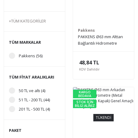
TÜM KATEGORILER
Pakkens
PAKKENS Ø63 mm Alttan
TÜM MARKALAR
Bağlantılı Hidrometre
(Plastik Gövde) Genel
Pakkens (56)
Amaçlı Basınç Ölçer
48,84 TL
KDV Dahildir
TÜM FIYAT ARALIKLARI
50 TL ve altı (4)
KARGO
BEDAVA
51 TL - 200 TL (44)
STOK İÇİN
BİLGİ ALINIZ
201 TL - 500 TL (4)
TÜKENDİ
PAKET