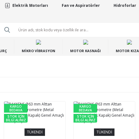
Elektrik Motorları
Fan ve Aspiratörler
Hidroforlar
BURÇ
MİKRO VİBRASYON
MOTOR KASNAĞI
MOTOR KIZA
KARGO
KARGO
BEDAVA
BEDAVA
STOK İÇİN
STOK İÇİN
BİLGİ ALINIZ
BİLGİ ALINIZ
TÜKENDİ
TÜKENDİ