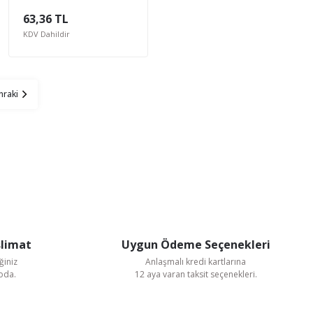
Kapak) Genel Amaçlı
63,36 TL
Basınç Ölçer
KDV Dahildir
slimat
Uygun Ödeme Seçenekleri
ğiniz
Anlaşmalı kredi kartlarına
goda.
12 aya varan taksit seçenekleri.