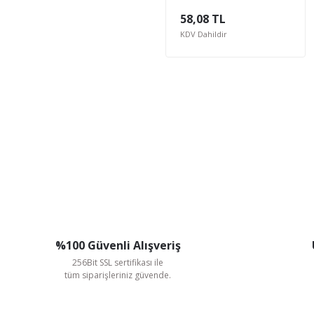
Kapak) Genel Amaçlı
58,08 TL
Basınç Ölçer
KDV Dahildir
%100 Güvenli Alışveriş
256Bit SSL sertifikası ile
tüm siparişleriniz güvende.