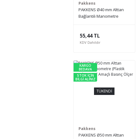
Pakkens
PAKKENS Ø40 mm Alttan
Bağlantılı Manometre
(Metal Gövde, Akrilik
Kapak) Genel Amaçlı
55,44 TL
Basınç Ölçer
KDV Dahildir
KARGO
BEDAVA
STOK İÇİN
BİLGİ ALINIZ
TÜKENDİ
Pakkens
PAKKENS Ø50 mm Alttan