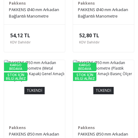
Pakkens
Pakkens
PAKKENS Ø40 mm Arkadan
PAKKENS Ø40 mm Arkadan
Bağlantılı Manometre
Bağlantılı Manometre
(Metal Gövde, Akrilik
(Plastik Gövde) Genel
Kapak) Genel Amaçlı
Amaçlı Basınç Ölçer
54,12 TL
52,80 TL
Basınç Ölçer
KDV Dahildir
KDV Dahildir
KARGO
KARGO
BEDAVA
BEDAVA
STOK İÇİN
STOK İÇİN
BİLGİ ALINIZ
BİLGİ ALINIZ
TÜKENDİ
TÜKENDİ
Pakkens
Pakkens
PAKKENS Ø50 mm Arkadan
PAKKENS Ø50 mm Arkadan