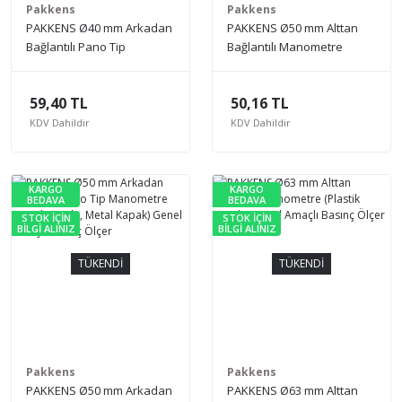
Pakkens
Pakkens
PAKKENS Ø40 mm Arkadan
PAKKENS Ø50 mm Alttan
Bağlantılı Pano Tip
Bağlantılı Manometre
Manometre (Metal Gövde,
(Metal Gövde, Akrilik
Metal Kapak) Genel Amaçlı
Kapak) Genel Amaçlı
59,40 TL
50,16 TL
Basınç Ölçer
Basınç Ölçer
KDV Dahildir
KDV Dahildir
KARGO
KARGO
BEDAVA
BEDAVA
STOK İÇİN
STOK İÇİN
BİLGİ ALINIZ
BİLGİ ALINIZ
TÜKENDİ
TÜKENDİ
Pakkens
Pakkens
PAKKENS Ø50 mm Arkadan
PAKKENS Ø63 mm Alttan