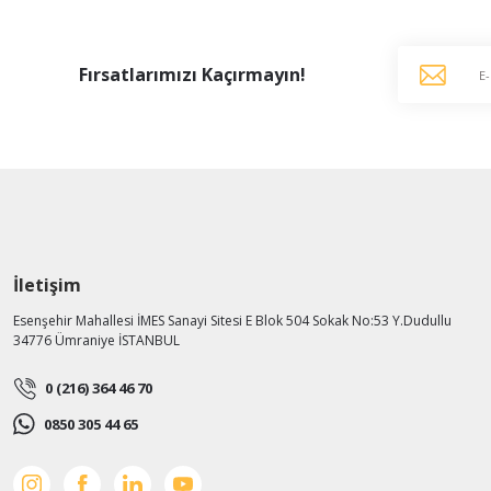
Fırsatlarımızı Kaçırmayın!
İletişim
Esenşehir Mahallesi İMES Sanayi Sitesi E Blok 504 Sokak No:53 Y.Dudullu
34776 Ümraniye İSTANBUL
0 (216) 364 46 70
0850 305 44 65