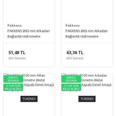
Pakkens
Pakkens
PAKKENS Ø63 mm Arkadan
PAKKENS Ø63 mm Arkadan
Bağlantılı Hidrometre
Bağlantılı Hidrometre
(Plastik Gövde) Genel
(Metal Gövde, Metal
Amaçlı Basınç Ölçer
Kapak) Genel Amaçlı
51,48 TL
63,36 TL
Basınç Ölçer
KDV Dahildir
KDV Dahildir
KARGO
KARGO
BEDAVA
BEDAVA
STOK İÇİN
STOK İÇİN
BİLGİ ALINIZ
BİLGİ ALINIZ
TÜKENDİ
TÜKENDİ