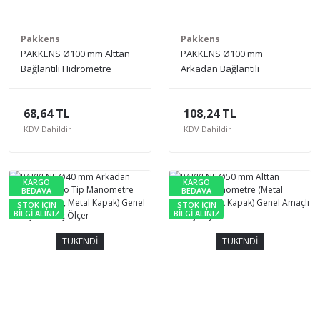
Pakkens
Pakkens
PAKKENS Ø100 mm Alttan
PAKKENS Ø100 mm
Bağlantılı Hidrometre
Arkadan Bağlantılı
(Metal Gövde, Akrilik
Hidrometre (Metal Gövde,
Kapak) Genel Amaçlı
Metal Kapak) Genel Amaçlı
68,64 TL
108,24 TL
Basınç Ölçer
Basınç Ölçer
KDV Dahildir
KDV Dahildir
KARGO
KARGO
BEDAVA
BEDAVA
STOK İÇİN
STOK İÇİN
BİLGİ ALINIZ
BİLGİ ALINIZ
TÜKENDİ
TÜKENDİ