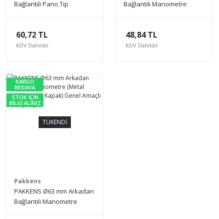
Bağlantılı Pano Tip
Bağlantılı Manometre
Manometre (Metal Gövde,
(Plastik Gövde) Genel
Metal Kapak) Genel Amaçlı
Amaçlı Basınç Ölçer
60,72 TL
48,84 TL
Basınç Ölçer
KDV Dahildir
KDV Dahildir
KARGO
BEDAVA
STOK İÇİN
BİLGİ ALINIZ
TÜKENDİ
Pakkens
PAKKENS Ø63 mm Arkadan
Bağlantılı Manometre
(Metal Gövde, Metal