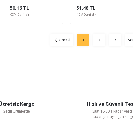
Kapak) Genel Amaçlı
Amaçlı Basınç Ölçer
50,16 TL
51,48 TL
Basınç Ölçer
KDV Dahildir
KDV Dahildir
1
2
3
Ücretsiz Kargo
Hızlı ve Güvenli Te
Şeçili Ürünlerde
Saat 16:00'a kadar verdi
siparişler aynı gün kar