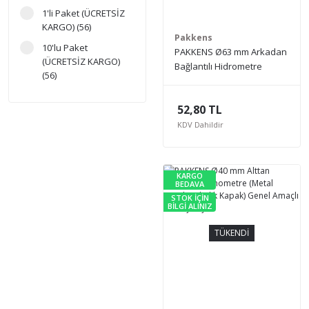
1'li Paket (ÜCRETSİZ
KARGO) (56)
Pakkens
10'lu Paket
PAKKENS Ø63 mm Arkadan
(ÜCRETSİZ KARGO)
Bağlantılı Hidrometre
(56)
(Metal Gövde, Akrilik
Kapak) Genel Amaçlı
3'lü Paket
52,80 TL
(ÜCRETSİZ KARGO)
Basınç Ölçer
(56)
KDV Dahildir
5'li Paket (ÜCRETSİZ
KARGO) (56)
KARGO
BEDAVA
STOK İÇİN
BİLGİ ALINIZ
TÜKENDİ