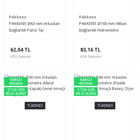
Pakkens
Pakkens
PAKKENS Ø63 mm Arkadan
PAKKENS Ø100 mm Alttan
Bağlantılı Pano Tip
Bağlantılı Hidrometre
Hidrometre (Metal Gövde,
(Metal Gövde, Metal
Metal Kapak) Genel Amaçlı
Kapak) Genel Amaçlı
62,04 TL
83,16 TL
Basınç Ölçer
Basınç Ölçer
KDV Dahildir
KDV Dahildir
KARGO
KARGO
BEDAVA
BEDAVA
STOK İÇİN
STOK İÇİN
BİLGİ ALINIZ
BİLGİ ALINIZ
TÜKENDİ
TÜKENDİ