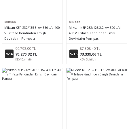
Miksan
Miksan
Miksan KEP 232/135 3 kw 550 L/d 400
Miksan KEP 232/128 2.2 kw 500 L/d
V Trifaze Kendinden Emişli
400 V Trifaze Kendinden Emişli
Devirdaim Pompası
Devirdaim Pompası
90.798,00 TL
87.308,40 TL
%16
%16
76.270,32 TL
73.339,06 TL
KDV Dahildir
KDV Dahildir