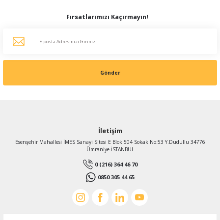
Fırsatlarımızı Kaçırmayın!
Gönder
İletişim
Esenşehir Mahallesi İMES Sanayi Sitesi E Blok 504 Sokak No:53 Y.Dudullu 34776
Ümraniye İSTANBUL
0 (216) 364 46 70
0850 305 44 65