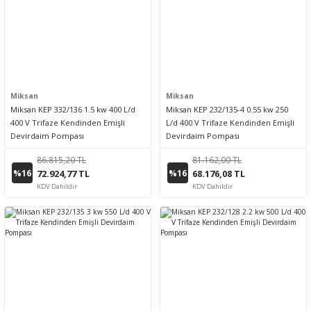
Miksan
Miksan
Miksan KEP 332/136 1.5 kw 400 L/d
Miksan KEP 232/135-4 0.55 kw 250
400 V Trifaze Kendinden Emişli
L/d 400 V Trifaze Kendinden Emişli
Devirdaim Pompası
Devirdaim Pompası
86.815,20 TL
81.162,00 TL
%16
%16
72.924,77 TL
68.176,08 TL
KDV Dahildir
KDV Dahildir