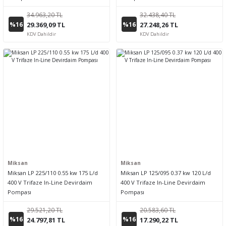
34.963,20 TL
32.438,40 TL
%16
%16
29.369,09 TL
27.248,26 TL
KDV Dahildir
KDV Dahildir
Miksan
Miksan
Miksan LP 225/110 0.55 kw 175 L/d
Miksan LP 125/095 0.37 kw 120 L/d
400 V Trifaze In-Line Devirdaim
400 V Trifaze In-Line Devirdaim
Pompası
Pompası
29.521,20 TL
20.583,60 TL
%16
%16
24.797,81 TL
17.290,22 TL