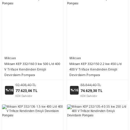
Miksan
Miksan
Miksan KEP 332/160 3 kw 500 L/d 400
Miksan KEP 332/150 2.2 kw 450 L/d
V Trifaze Kendinden Emişli
400 V Trifaze Kendinden Emişli
Devirdaim Pompası
Devirdaim Pompası
92.408,40 TL
88.844,40 TL
%16
%16
77.623,06 TL
74.629,30 TL
KDV Dahildir
KDV Dahildir