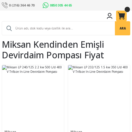
0 (216) 364 46 70
0850 305 44 65
ARA
Miksan Kendinden Emişli
Devirdaim Pompası Fiyat
Miksan
Miksan