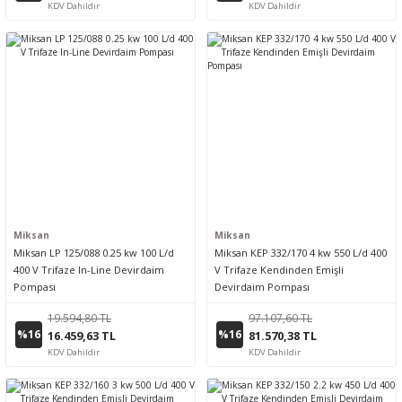
KDV Dahildir
KDV Dahildir
Miksan
Miksan
Miksan LP 125/088 0.25 kw 100 L/d
Miksan KEP 332/170 4 kw 550 L/d 400
400 V Trifaze In-Line Devirdaim
V Trifaze Kendinden Emişli
Pompası
Devirdaim Pompası
19.594,80 TL
97.107,60 TL
%16
%16
16.459,63 TL
81.570,38 TL
KDV Dahildir
KDV Dahildir