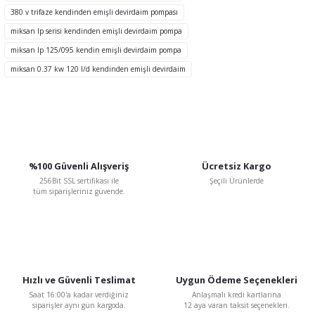
Bu ürüne benzer farklı alternatifler olmalı.
380 v trifaze kendinden emişli devirdaim pompası
miksan lp serisi kendinden emişli devirdaim pompa
miksan lp 125/095 kendin emişli devirdaim pompa
miksan 0.37 kw 120 l/d kendinden emişli devirdaim
Gönder
%100 Güvenli Alışveriş
Ücretsiz Kargo
256Bit SSL sertifikası ile
Şeçili Ürünlerde
tüm siparişleriniz güvende.
Hızlı ve Güvenli Teslimat
Uygun Ödeme Seçenekleri
Saat 16:00'a kadar verdiğiniz
Anlaşmalı kredi kartlarına
siparişler aynı gün kargoda.
12 aya varan taksit seçenekleri.