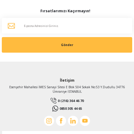
Fırsatlarımızı Kaçırmayın!
Gönder
İletişim
Esenşehir Mahallesi İMES Sanayi Sitesi E Blok 504 Sokak No:53 Y.Dudullu 34776
Ümraniye İSTANBUL
0 (216) 364 46 70
0850 305 44 65