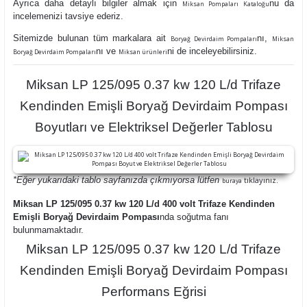
Ayrıca daha detaylı bilgiler almak için
nu da
Miksan Pompaları Kataloğu
incelemenizi tavsiye ederiz.
Sitemizde bulunan tüm markalara ait
nı,
Boryağ Devirdaim Pompaları
Miksan
nı ve
ni de inceleyebilirsiniz.
Boryağ Devirdaim Pompaları
Miksan ürünleri
Miksan LP 125/095 0.37 kw 120 L/d Trifaze
Kendinden Emişli Boryağ Devirdaim Pompası
Boyutları ve Elektriksel Değerler Tablosu
*Eğer yukarıdaki tablo sayfanızda çıkmıyorsa lütfen
tıklayınız.
buraya
Miksan LP 125/095 0.37 kw 120 L/d 400 volt Trifaze Kendinden
Emişli Boryağ Devirdaim Pompası
nda soğutma fanı
bulunmamaktadır.
Miksan LP 125/095 0.37 kw 120 L/d Trifaze
Kendinden Emişli Boryağ Devirdaim Pompası
Performans Eğrisi