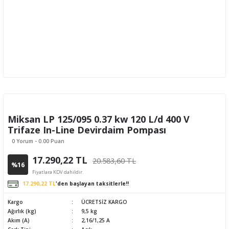
Miksan LP 125/095 0.37 kw 120 L/d 400 V
Trifaze In-Line Devirdaim Pompası
0 Yorum - 0.00 Puan
17.290,22 TL
20.583,60 TL
%16
Fiyatlara KDV dahildir.
17.290,22 TL
'den başlayan taksitlerle!!
Kargo
ÜCRETSİZ KARGO
Ağırlık (kg)
9,5 kg
Akım (A)
2,16/1,25 A