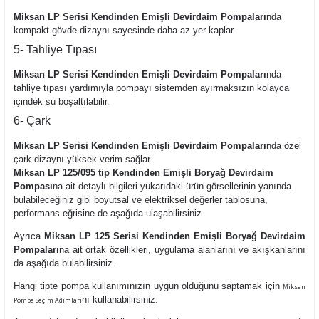
Miksan LP Serisi Kendinden Emişli Devirdaim Pompaları
nda
kompakt gövde dizaynı sayesinde daha az yer kaplar.
5- Tahliye Tıpası
Miksan LP Serisi Kendinden Emişli Devirdaim Pompaları
nda
tahliye tıpası yardımıyla pompayı sistemden ayırmaksızın kolayca
içindek su boşaltılabilir.
6- Çark
Miksan LP Serisi Kendinden Emişli Devirdaim Pompaları
nda özel
çark dizaynı yüksek verim sağlar.
Miksan LP 125/095 tip Kendinden Emişli Boryağ Devirdaim
Pompası
na ait detaylı bilgileri yukarıdaki ürün görsellerinin yanında
bulabileceğiniz gibi boyutsal ve elektriksel değerler tablosuna,
performans eğrisine de aşağıda ulaşabilirsiniz.
Ayrıca
Miksan LP 125 Serisi Kendinden Emişli Boryağ Devirdaim
Pompaları
na ait ortak özellikleri, uygulama alanlarını ve akışkanlarını
da aşağıda bulabilirsiniz.
Hangi tipte pompa kullanımınızın uygun olduğunu saptamak için
Miksan
nı kullanabilirsiniz.
Pompa Seçim Adımları