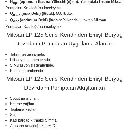
H
(optimum Basma Yüksekliği) (m):
Yukarıdaki linkten Miksan
opt
Pompaları Kataloğu'nu inceleyiniz.
Q
(max Debi) (lt/dak):
500 lt/dak
max
Q
(optimum Debi) (lt/dak):
Yukarıdaki linkten Miksan
opt
Pompaları Kataloğu'nu inceleyiniz.
Miksan LP 125 Serisi Kendinden Emişli Boryağ
Devirdaim Pompaları Uygulama Alanları
Takım tezgahlarında,
Filtrasyon sistemlerinde,
Sirkülasyon sistemlerinde,
Klima sistemlerinde.
Miksan LP 125 Serisi Kendinden Emişli Boryağ
Devirdaim Pompaları Akışkanları
Soğutma sıvıları,
Kesme yağları,
Taşlama yağları,
Su,
Katı parçacık (maks 5 mm),
Akışkan sıcaklığı 0-...-60°C,