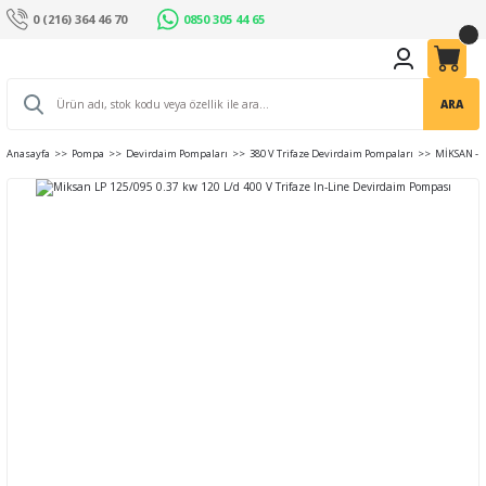
0 (216) 364 46 70
0850 305 44 65
ARA
Anasayfa
Pompa
Devirdaim Pompaları
380 V Trifaze Devirdaim Pompaları
MİKSAN - 4