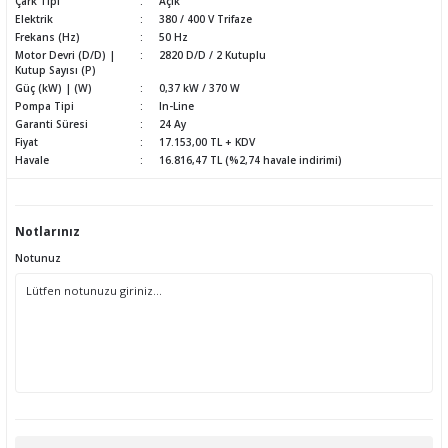
Çark Tipi
Açık
Elektrik
380 / 400 V Trifaze
Frekans (Hz)
50 Hz
Motor Devri (D/D) |
2820 D/D / 2 Kutuplu
Kutup Sayısı (P)
Güç (kW) | (W)
0,37 kW / 370 W
Pompa Tipi
In-Line
Garanti Süresi
24 Ay
Fiyat
17.153,00 TL + KDV
Havale
16.816,47 TL (%2,74 havale indirimi)
Notlarınız
Notunuz