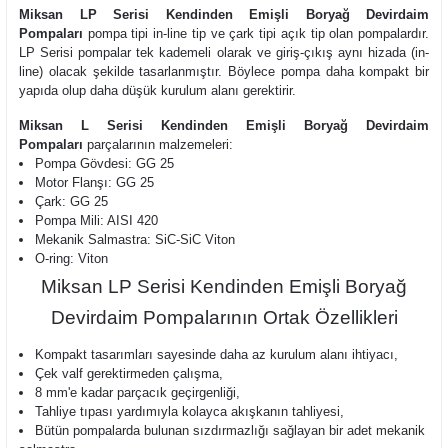
Miksan LP Serisi Kendinden Emişli Boryağ Devirdaim
Pompaları
pompa tipi in-line tip ve çark tipi açık tip olan pompalardır.
LP Serisi pompalar tek kademeli olarak ve giriş-çıkış aynı hizada (in-
line) olacak şekilde tasarlanmıştır. Böylece pompa daha kompakt bir
yapıda olup daha düşük kurulum alanı gerektirir.
Miksan L Serisi Kendinden Emişli Boryağ Devirdaim
Pompaları
parçalarının malzemeleri:
Pompa Gövdesi: GG 25
Motor Flanşı: GG 25
Çark: GG 25
Pompa Mili: AISI 420
Mekanik Salmastra: SiC-SiC Viton
O-ring: Viton
Miksan LP Serisi Kendinden Emişli Boryağ
Devirdaim Pompalarının Ortak Özellikleri
Kompakt tasarımları sayesinde daha az kurulum alanı ihtiyacı,
Çek valf gerektirmeden çalışma,
8 mm'e kadar parçacık geçirgenliği,
Tahliye tıpası yardımıyla kolayca akışkanın tahliyesi,
Bütün pompalarda bulunan sızdırmazlığı sağlayan bir adet mekanik