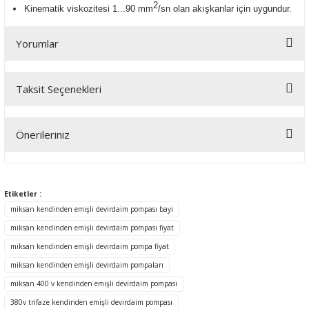
2
Kinematik viskozitesi 1...90 mm
/sn olan a
kışkanlar için uygundur.
Yorumlar
Taksit Seçenekleri
Bu ürüne ilk yorumu siz yapın!
Önerileriniz
Yorum Yaz
Bu ürünün fiyat bilgisi, resim, ürün açıklamalarında ve diğer
konularda yetersiz gördüğünüz noktaları öneri formunu kullanarak
tarafımıza iletebilirsiniz.
Etiketler :
Görüş ve önerileriniz için teşekkür ederiz.
miksan kendinden emişli devirdaim pompası bayi
miksan kendinden emişli devirdaim pompası fiyat
Ürün resmi kalitesiz, bozuk veya görüntülenemiyor.
miksan kendinden emişli devirdaim pompa fiyat
Ürün açıklamasında eksik bilgiler bulunuyor.
miksan kendinden emişli devirdaim pompaları
Ürün bilgilerinde hatalar bulunuyor.
miksan 400 v kendinden emişli devirdaim pompası
Ürün fiyatı diğer sitelerden daha pahalı.
380v trifaze kendinden emişli devirdaim pompası