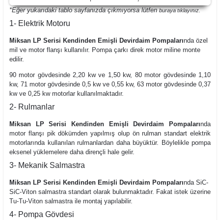
*Eğer yukarıdaki tablo sayfanızda çıkmıyorsa lütfen
buraya
tıklayınız.
1- Elektrik Motoru
Miksan LP Serisi Kendinden Emişli Devirdaim Pompaları
nda özel
mil ve motor flanşı kullanılır. Pompa çarkı direk motor miline monte
edilir.
90 motor gövdesinde 2,20 kw ve 1,50 kw, 80 motor gövdesinde 1,10
kw, 71 motor gövdesinde 0,5 kw ve 0,55 kw, 63 motor gövdesinde 0,37
kw ve 0,25 kw motorlar kullanılmaktadır.
2- Rulmanlar
Miksan LP Serisi Kendinden Emişli Devirdaim Pompaları
nda
motor flanşı pik dökümden yapılmış olup ön rulman standart elektrik
motorlarında kullanılan rulmanlardan daha büyüktür. Böylelikle pompa
eksenel yüklemelere daha dirençli hale gelir.
3- Mekanik Salmastra
Miksan LP Serisi Kendinden Emişli Devirdaim Pompaları
nda SiC-
SiC-Viton salmastra standart olarak bulunmaktadır. Fakat istek üzerine
Tu-Tu-Viton salmastra ile montaj yapılabilir.
4- Pompa Gövdesi