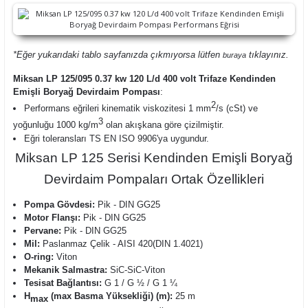
*Eğer yukarıdaki tablo sayfanızda çıkmıyorsa lütfen
tıklayınız.
buraya
Miksan LP 125/095 0.37 kw 120 L/d 400 volt Trifaze Kendinden
Emişli Boryağ Devirdaim Pompası
:
2
Performans eğrileri kinematik viskozitesi 1 mm
/s (cSt) ve
3
yoğunluğu 1000 kg/m
olan akışkana göre çizilmiştir.
Eğri toleransları TS EN ISO 9906'ya uygundur.
Miksan LP 125 Serisi Kendinden Emişli Boryağ
Devirdaim Pompaları Ortak Özellikleri
Pompa Gövdesi:
Pik - DIN GG25
Motor Flanşı:
Pik - DIN GG25
Pervane:
Pik - DIN GG25
Mil:
Paslanmaz Çelik - AISI 420(DIN 1.4021)
O-ring:
Viton
Mekanik Salmastra:
SiC-SiC-Viton
Tesisat Bağlantısı:
G 1 / G ½ / G 1 ¼
H
(max Basma Yüksekliği) (m):
25 m
max