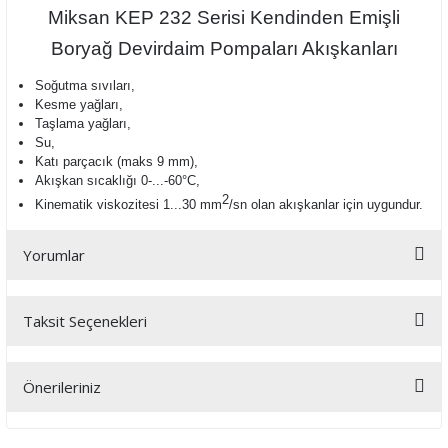
Miksan KEP 232 Serisi Kendinden Emişli
Boryağ Devirdaim Pompaları Akışkanları
Soğutma sıvıları,
Kesme yağları,
Taşlama yağları,
Su,
Katı parçacık (maks 9 mm),
Akışkan sıcaklığı 0-...-60°C,
2
Kinematik viskozitesi 1...30 mm
/sn olan a
kışkanlar için uygundur.
Yorumlar
Taksit Seçenekleri
Bu ürüne ilk yorumu siz yapın!
Önerileriniz
Yorum Yaz
Bu ürünün fiyat bilgisi, resim, ürün açıklamalarında ve diğer