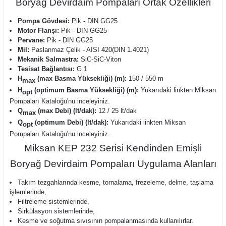
Boryağ Devirdaim Pompaları Ortak Özellikleri
Pompa Gövdesi:
Pik - DIN GG25
Motor Flanşı:
Pik - DIN GG25
Pervane:
Pik - DIN GG25
Mil:
Paslanmaz Çelik - AISI 420(DIN 1.4021)
Mekanik Salmastra:
SiC-SiC-Viton
Tesisat Bağlantısı:
G 1
H
(max Basma Yüksekliği) (m):
150 / 550 m
max
H
(optimum Basma Yüksekliği) (m):
Yukarıdaki linkten Miksan
opt
Pompaları Kataloğu'nu inceleyiniz.
Q
(max Debi) (lt/dak):
12 / 25 lt/dak
max
Q
(optimum Debi) (lt/dak):
Yukarıdaki linkten Miksan
opt
Pompaları Kataloğu'nu inceleyiniz.
Miksan KEP 232 Serisi Kendinden Emişli
Boryağ Devirdaim Pompaları Uygulama Alanları
Takım tezgahlarında kesme, tornalama, frezeleme, delme, taşlama
işlemlerinde,
Filtreleme sistemlerinde,
Sirkülasyon sistemlerinde,
Kesme ve soğutma sıvısının pompalanmasında kullanılırlar.