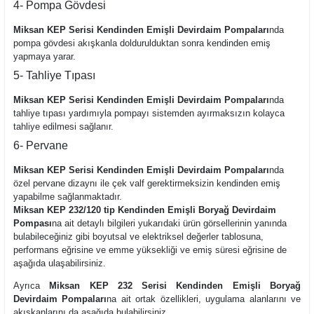
4- Pompa Gövdesi
Miksan KEP Serisi Kendinden Emişli Devirdaim Pompaları
nda
pompa gövdesi akışkanla doldurulduktan sonra kendinden emiş
yapmaya yarar.
5- Tahliye Tıpası
Miksan KEP Serisi Kendinden Emişli Devirdaim Pompaları
nda
tahliye tıpası yardımıyla pompayı sistemden ayırmaksızın kolayca
tahliye edilmesi sağlanır.
6- Pervane
Miksan KEP Serisi Kendinden Emişli Devirdaim Pompaları
nda
özel pervane dizaynı ile çek valf gerektirmeksizin kendinden emiş
yapabilme sağlanmaktadır.
Miksan KEP 232/120 tip Kendinden Emişli Boryağ Devirdaim
Pompası
na ait detaylı bilgileri yukarıdaki ürün görsellerinin yanında
bulabileceğiniz gibi boyutsal ve elektriksel değerler tablosuna,
performans eğrisine ve emme yüksekliği ve emiş süresi eğrisine de
aşağıda ulaşabilirsiniz.
Ayrıca
Miksan KEP 232 Serisi Kendinden Emişli Boryağ
Devirdaim Pompaları
na ait ortak özellikleri, uygulama alanlarını ve
akışkanlarını da aşağıda bulabilirsiniz.