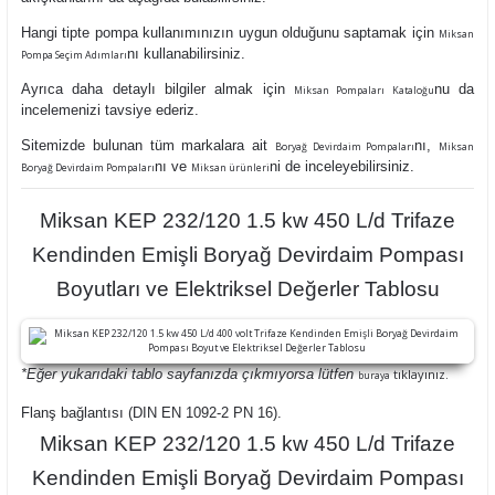
Hangi tipte pompa kullanımınızın uygun olduğunu saptamak için
Miksan
nı kullanabilirsiniz.
Pompa Seçim Adımları
Ayrıca daha detaylı bilgiler almak için
nu da
Miksan Pompaları Kataloğu
incelemenizi tavsiye ederiz.
Sitemizde bulunan tüm markalara ait
nı,
Boryağ Devirdaim Pompaları
Miksan
nı ve
ni de inceleyebilirsiniz.
Boryağ Devirdaim Pompaları
Miksan ürünleri
Miksan KEP 232/120 1.5 kw 450 L/d Trifaze
Kendinden Emişli Boryağ Devirdaim Pompası
Boyutları ve Elektriksel Değerler Tablosu
*Eğer yukarıdaki tablo sayfanızda çıkmıyorsa lütfen
tıklayınız.
buraya
Flanş bağlantısı (DIN EN 1092-2 PN 16).
Miksan KEP 232/120 1.5 kw 450 L/d Trifaze
Kendinden Emişli Boryağ Devirdaim Pompası