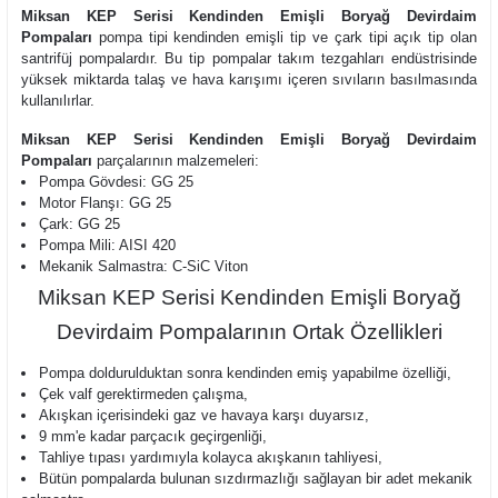
Miksan KEP Serisi Kendinden Emişli Boryağ Devirdaim
Pompaları
pompa tipi kendinden emişli tip ve çark tipi açık tip olan
santrifüj pompalardır. Bu tip pompalar takım tezgahları endüstrisinde
yüksek miktarda talaş ve hava karışımı içeren sıvıların basılmasında
kullanılırlar.
Miksan KEP Serisi Kendinden Emişli Boryağ Devirdaim
Pompaları
parçalarının malzemeleri:
Pompa Gövdesi: GG 25
Motor Flanşı: GG 25
Çark: GG 25
Pompa Mili: AISI 420
Mekanik Salmastra: C-SiC Viton
Miksan KEP Serisi Kendinden Emişli Boryağ
Devirdaim Pompalarının Ortak Özellikleri
Pompa doldurulduktan sonra kendinden emiş yapabilme özelliği,
Çek valf gerektirmeden çalışma,
Akışkan içerisindeki gaz ve havaya karşı duyarsız,
9 mm'e kadar parçacık geçirgenliği,
Tahliye tıpası yardımıyla kolayca akışkanın tahliyesi,
Bütün pompalarda bulunan sızdırmazlığı sağlayan bir adet mekanik