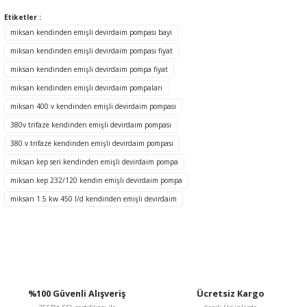
konularda yetersiz gördüğünüz noktaları öneri formunu kullanarak
tarafımıza iletebilirsiniz.
Etiketler :
Görüş ve önerileriniz için teşekkür ederiz.
miksan kendinden emişli devirdaim pompası bayi
miksan kendinden emişli devirdaim pompası fiyat
Ürün resmi kalitesiz, bozuk veya görüntülenemiyor.
miksan kendinden emişli devirdaim pompa fiyat
Ürün açıklamasında eksik bilgiler bulunuyor.
miksan kendinden emişli devirdaim pompaları
Ürün bilgilerinde hatalar bulunuyor.
miksan 400 v kendinden emişli devirdaim pompası
Ürün fiyatı diğer sitelerden daha pahalı.
380v trifaze kendinden emişli devirdaim pompası
Bu ürüne benzer farklı alternatifler olmalı.
380 v trifaze kendinden emişli devirdaim pompası
miksan kep seri kendinden emişli devirdaim pompa
miksan kep 232/120 kendin emişli devirdaim pompa
miksan 1.5 kw 450 l/d kendinden emişli devirdaim
Gönder
%100 Güvenli Alışveriş
Ücretsiz Kargo