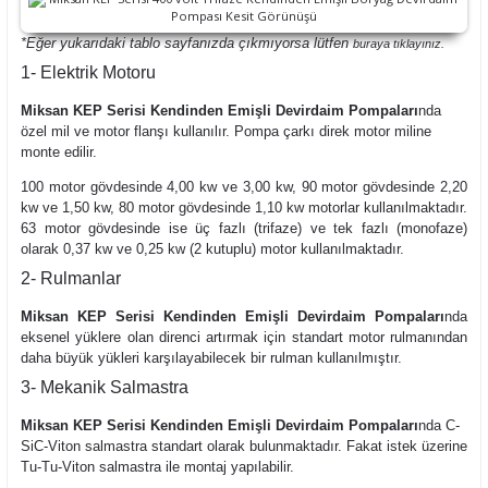
*Eğer yukarıdaki tablo sayfanızda çıkmıyorsa lütfen
buraya
tıklayınız.
1- Elektrik Motoru
Miksan KEP Serisi Kendinden Emişli Devirdaim Pompaları
nda
özel mil ve motor flanşı kullanılır. Pompa çarkı direk motor miline
monte edilir.
100 motor gövdesinde 4,00 kw ve 3,00 kw, 90 motor gövdesinde 2,20
kw ve 1,50 kw, 80 motor gövdesinde 1,10 kw motorlar kullanılmaktadır.
63 motor gövdesinde ise üç fazlı (trifaze) ve tek fazlı (monofaze)
olarak 0,37 kw ve 0,25 kw (2 kutuplu) motor kullanılmaktadır.
2- Rulmanlar
Miksan KEP Serisi Kendinden Emişli Devirdaim Pompaları
nda
eksenel yüklere olan direnci artırmak için standart motor rulmanından
daha büyük yükleri karşılayabilecek bir rulman kullanılmıştır.
3- Mekanik Salmastra
Miksan KEP Serisi Kendinden Emişli Devirdaim Pompaları
nda C-
SiC-Viton salmastra standart olarak bulunmaktadır. Fakat istek üzerine
Tu-Tu-Viton salmastra ile montaj yapılabilir.