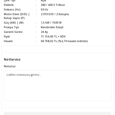
Çark Tipi
Açık
Elektrik
380 / 400 V Trifaze
Frekans (Hz)
50 Hz
Motor Devri (D/D) |
2.910 D/D / 2 Kutuplu
Kutup Sayısı (P)
Güç (kW) | (W)
1,5 kW / 1500 W
Pompa Tipi
Kendinden Emişli
Garanti Süresi
24 Ay
Fiyat
71.154,00 TL + KDV
Havale
69.758,02 TL (%2,74 havale indirimi)
Notlarınız
Notunuz