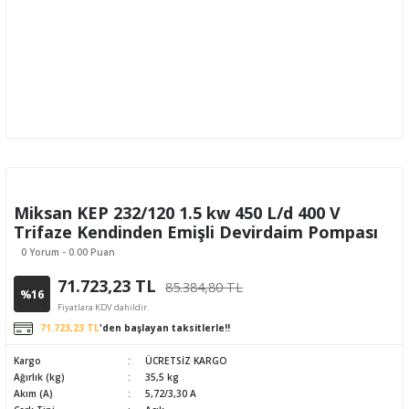
Miksan KEP 232/120 1.5 kw 450 L/d 400 V
Trifaze Kendinden Emişli Devirdaim Pompası
0 Yorum - 0.00 Puan
71.723,23 TL
85.384,80 TL
%16
Fiyatlara KDV dahildir.
71.723,23 TL
'den başlayan taksitlerle!!
Kargo
ÜCRETSİZ KARGO
Ağırlık (kg)
35,5 kg
Akım (A)
5,72/3,30 A