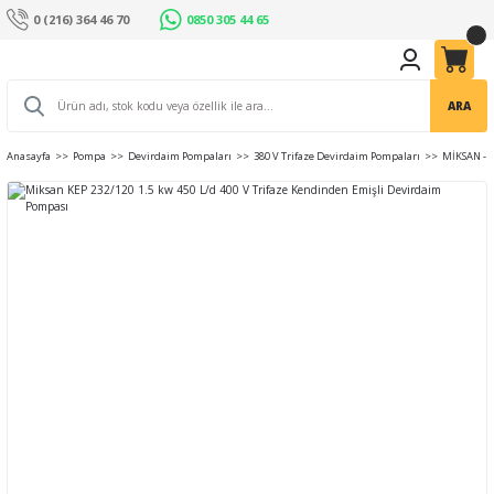
0 (216) 364 46 70
0850 305 44 65
ARA
Anasayfa
Pompa
Devirdaim Pompaları
380 V Trifaze Devirdaim Pompaları
MİKSAN - 4