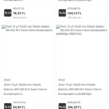
PAKETLER)
90,27 TL
270,80 TL
%13
%32
78,53 TL
184,14 TL
KDV Dahildir
KDV Dahildir
Zheli
Zheli
Zheli 10 µF 35x50 mm Plastik
Zheli 10 µF 35x50 mm Plastik
Kablolu 450-500 ACV Daimi Devre
Kablolu 450-500 ACV Daimi Devre
Kondansatörü
Kondansatörü (AVANTAJLI
PAKETLER)
101,12 TL
303,36 TL
%16
%32
84,94 TL
206,29 TL