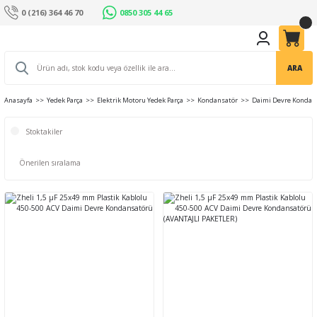
0 (216) 364 46 70
0850 305 44 65
ARA
Anasayfa
Yedek Parça
Elektrik Motoru Yedek Parça
Kondansatör
Daimi Devre Kondan
Stoktakiler