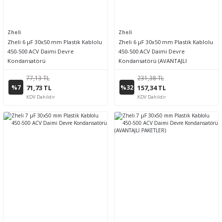
Zheli
Zheli
Zheli 6 µF 30x50 mm Plastik Kablolu
Zheli 6 µF 30x50 mm Plastik Kablolu
450-500 ACV Daimi Devre
450-500 ACV Daimi Devre
Kondansatörü
Kondansatörü (AVANTAJLI
PAKETLER)
77,13 TL
231,38 TL
%7
%32
71,73 TL
157,34 TL
KDV Dahildir
KDV Dahildir