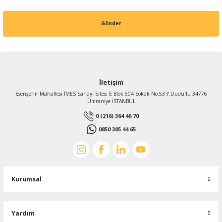
Gönder
İletişim
Esenşehir Mahallesi İMES Sanayi Sitesi E Blok 504 Sokak No:53 Y.Dudullu 34776
Ümraniye İSTANBUL
0 (216) 364 46 70
0850 305 44 65
Kurumsal
Yardım