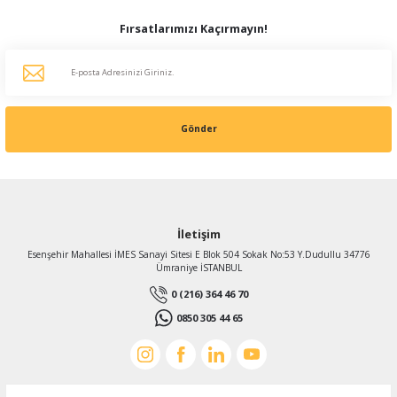
Fırsatlarımızı Kaçırmayın!
Zheli
Zheli 10 µF 35x50 mm Plastik Kablolu 450-500 ACV Daimi Devre Kondansatörü
Gönder
101,12 TL
%16
84,94 TL
KDV Dahildir
İletişim
Esenşehir Mahallesi İMES Sanayi Sitesi E Blok 504 Sokak No:53 Y.Dudullu 34776
Ümraniye İSTANBUL
0 (216) 364 46 70
0850 305 44 65