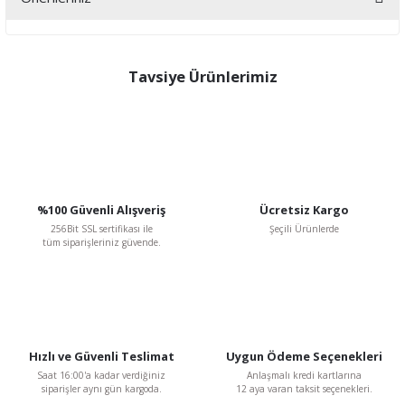
Yorum Yaz
Bu ürünün fiyat bilgisi, resim, ürün açıklamalarında ve diğer
konularda yetersiz gördüğünüz noktaları öneri formunu kullanarak
tarafımıza iletebilirsiniz.
Tavsiye Ürünlerimiz
Görüş ve önerileriniz için teşekkür ederiz.
Ürün resmi kalitesiz, bozuk veya görüntülenemiyor.
Ürün açıklamasında eksik bilgiler bulunuyor.
Ürün bilgilerinde hatalar bulunuyor.
%100 Güvenli Alışveriş
Ücretsiz Kargo
Ürün fiyatı diğer sitelerden daha pahalı.
256Bit SSL sertifikası ile
Şeçili Ürünlerde
Bu ürüne benzer farklı alternatifler olmalı.
tüm siparişleriniz güvende.
Hızlı ve Güvenli Teslimat
Uygun Ödeme Seçenekleri
Gönder
Saat 16:00'a kadar verdiğiniz
Anlaşmalı kredi kartlarına
siparişler aynı gün kargoda.
12 aya varan taksit seçenekleri.