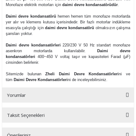
Monofaze elektrik motorları için
daimi devre kondansatörüdür
.
Daimi devre kondansatörü
hemen hemen tüm monofaze motorlarda
yer alır ve klemens kutusu içerisindedir. Bir fazlı motorlar indükleme
esasıyla çalıştığı için
daimi devre kondansatörü
olmaksızın çalışma
şansları yoktur.
Daimi devre kondansatörleri
220/230 V 50 Hz standart monofaze
asenkron motorlarda kullanılabilir.
Daimi devre
kondansatörleri
400~450 V voltaj taşır ve kapasiteleri Farad (µF)
cinsinden belirlenir.
Sitemizde bulunan
Zheli Daimi Devre Kondansatörleri
ni ve
tüm
Daimi Devre Kondansatörleri
ni de inceleyebilirsiniz.
Yorumlar
Taksit Seçenekleri
Bu ürüne ilk yorumu siz yapın!
Önerileriniz