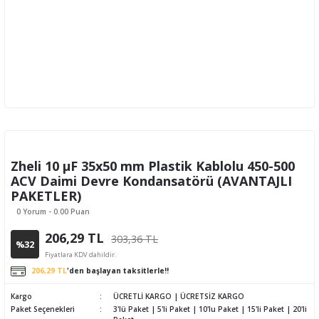
Zheli 10 µF 35x50 mm Plastik Kablolu 450-500
ACV Daimi Devre Kondansatörü (AVANTAJLI
PAKETLER)
0 Yorum - 0.00 Puan
206,29 TL
303,36 TL
%32
Fiyatlara KDV dahildir.
206,29 TL
'den başlayan taksitlerle!!
Kargo
ÜCRETLİ KARGO | ÜCRETSİZ KARGO
Paket Seçenekleri
3'lü Paket | 5'li Paket | 10'lu Paket | 15'li Paket | 20'li