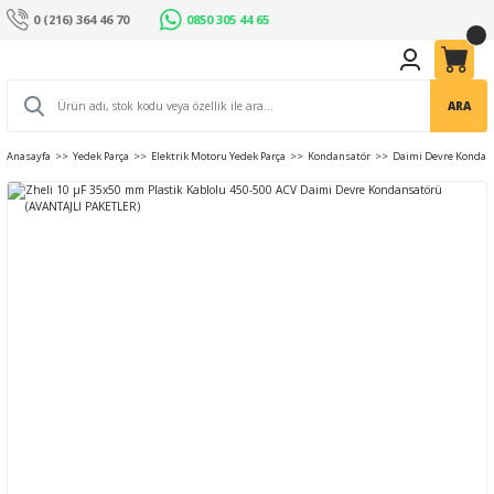
0 (216) 364 46 70
0850 305 44 65
ARA
Anasayfa
Yedek Parça
Elektrik Motoru Yedek Parça
Kondansatör
Daimi Devre Kondan