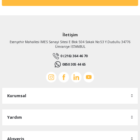
Zheli
Zheli 8 µF 30x60 mm Plastik Kablolu 450-500 ACV Daimi Devre Kondansatörü (AV
İletişim
Esenşehir Mahallesi İMES Sanayi Sitesi E Blok 504 Sokak No:53 Y.Dudullu 34776
Ümraniye İSTANBUL
270,70 TL
0 (216) 364 46 70
%32
184,07 TL
KDV Dahildir
0850 305 44 65
Kurumsal
Yardım
Alışveriş