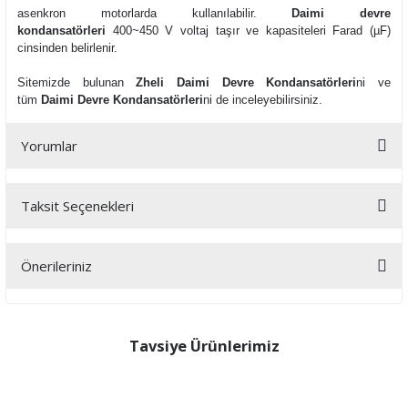
asenkron motorlarda kullanılabilir.
Daimi devre
kondansatörleri
400~450 V voltaj taşır ve kapasiteleri Farad (µF)
cinsinden belirlenir.
Sitemizde bulunan
Zheli Daimi Devre Kondansatörleri
ni ve
tüm
Daimi Devre Kondansatörleri
ni de inceleyebilirsiniz.
Yorumlar
Taksit Seçenekleri
Bu ürüne ilk yorumu siz yapın!
Önerileriniz
Yorum Yaz
Bu ürünün fiyat bilgisi, resim, ürün açıklamalarında ve diğer
konularda yetersiz gördüğünüz noktaları öneri formunu kullanarak
tarafımıza iletebilirsiniz.
Tavsiye Ürünlerimiz
Görüş ve önerileriniz için teşekkür ederiz.
Ürün resmi kalitesiz, bozuk veya görüntülenemiyor.