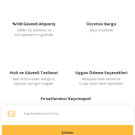
Ürün açıklamasında eksik bilgiler bulunuyor.
Ürün bilgilerinde hatalar bulunuyor.
%100 Güvenli Alışveriş
Ücretsiz Kargo
Ürün fiyatı diğer sitelerden daha pahalı.
256Bit SSL sertifikası ile
Şeçili Ürünlerde
Bu ürüne benzer farklı alternatifler olmalı.
tüm siparişleriniz güvende.
Hızlı ve Güvenli Teslimat
Uygun Ödeme Seçenekleri
Gönder
Saat 16:00'a kadar verdiğiniz
Anlaşmalı kredi kartlarına
siparişler aynı gün kargoda.
12 aya varan taksit seçenekleri.
Fırsatlarımızı Kaçırmayın!
Gönder