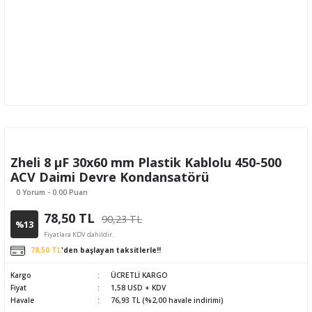
Zheli 8 µF 30x60 mm Plastik Kablolu 450-500
ACV Daimi Devre Kondansatörü
0 Yorum - 0.00 Puan
78,50 TL
90,23 TL
%13
Fiyatlara KDV dahildir.
78,50 TL
'den başlayan taksitlerle!!
Kargo
ÜCRETLİ KARGO
Fiyat
1,58 USD + KDV
Havale
76,93 TL (%2,00 havale indirimi)