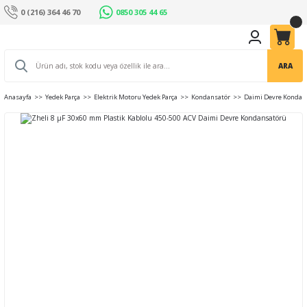
0 (216) 364 46 70
0850 305 44 65
ARA
Anasayfa
Yedek Parça
Elektrik Motoru Yedek Parça
Kondansatör
Daimi Devre Kondan