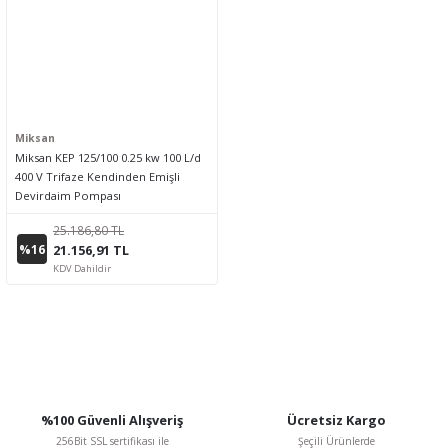
Miksan
Miksan KEP 125/100 0.25 kw 100 L/d
400 V Trifaze Kendinden Emişli
Devirdaim Pompası
25.186,80 TL
%16
21.156,91 TL
KDV Dahildir
%100 Güvenli Alışveriş
Ücretsiz Kargo
256Bit SSL sertifikası ile
Şeçili Ürünlerde