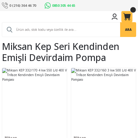
0 (216) 364 46 70
0850 305 44 65
ARA
Miksan Kep Seri Kendinden
Emişli Devirdaim Pompa
Miksan
Miksan