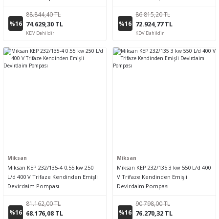
88.844,40 TL
86.815,20 TL
%16
%16
74.629,30 TL
72.924,77 TL
KDV Dahildir
KDV Dahildir
Miksan
Miksan
Miksan KEP 232/135-4 0.55 kw 250
Miksan KEP 232/135 3 kw 550 L/d 400
L/d 400 V Trifaze Kendinden Emişli
V Trifaze Kendinden Emişli
Devirdaim Pompası
Devirdaim Pompası
81.162,00 TL
90.798,00 TL
%16
%16
68.176,08 TL
76.270,32 TL