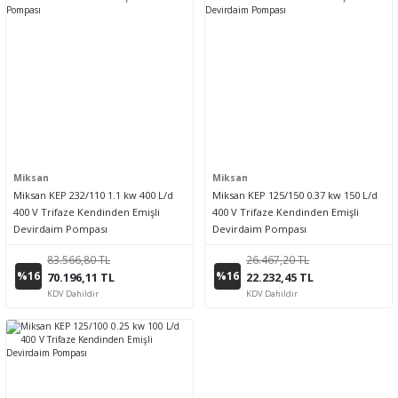
Miksan
Miksan
Miksan KEP 232/110 1.1 kw 400 L/d
Miksan KEP 125/150 0.37 kw 150 L/d
400 V Trifaze Kendinden Emişli
400 V Trifaze Kendinden Emişli
Devirdaim Pompası
Devirdaim Pompası
83.566,80 TL
26.467,20 TL
%16
%16
70.196,11 TL
22.232,45 TL
KDV Dahildir
KDV Dahildir