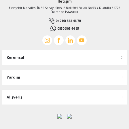
İletişim
Esenşehir Mahallesi İMES Sanayi Sitesi E Blok 504 Sokak No:53 Y.Dudullu 34776
Ümraniye İSTANBUL
0 (216) 364 46 70
0850 305 44 65
Kurumsal
Yardım
Alışveriş