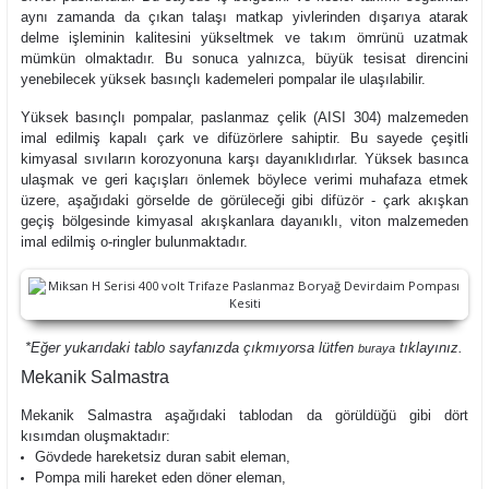
aynı zamanda da çıkan talaşı matkap yivlerinden dışarıya atarak
delme işleminin kalitesini yükseltmek ve takım ömrünü uzatmak
mümkün olmaktadır. Bu sonuca yalnızca, büyük tesisat direncini
yenebilecek yüksek basınçlı kademeleri pompalar ile ulaşılabilir.
Yüksek basınçlı pompalar, paslanmaz çelik (AISI 304) malzemeden
imal edilmiş kapalı çark ve difüzörlere sahiptir. Bu sayede çeşitli
kimyasal sıvıların korozyonuna karşı dayanıklıdırlar. Yüksek basınca
ulaşmak ve geri kaçışları önlemek böylece verimi muhafaza etmek
üzere, aşağıdaki görselde de görüleceği gibi difüzör - çark akışkan
geçiş bölgesinde kimyasal akışkanlara dayanıklı, viton malzemeden
imal edilmiş o-ringler bulunmaktadır.
*Eğer yukarıdaki tablo sayfanızda çıkmıyorsa lütfen
tıklayınız.
buraya
Mekanik Salmastra
Mekanik Salmastra aşağıdaki tablodan da görüldüğü gibi dört
kısımdan oluşmaktadır:
Gövdede hareketsiz duran sabit eleman,
Pompa mili hareket eden döner eleman,