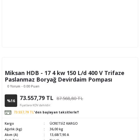
Miksan HDB - 17 4 kw 150 L/d 400 V Trifaze
Paslanmaz Boryağ Devirdaim Pompası
0 Yorum - 0.00 Puan
73.557,79 TL
87.568,80 TL
%16
Fiyatlara KDV dahildir.
73.557,79 TL
'den başlayan taksitlerle!!
Kargo
ÜCRETSİZ KARGO
Ağırlık (kg)
36,00 kg
Akım (A)
13,68/7,90 A