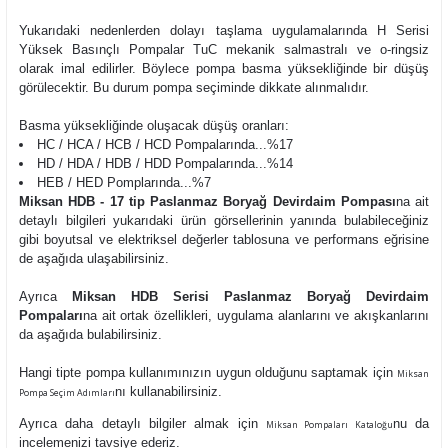
Yukarıdaki nedenlerden dolayı taşlama uygulamalarında H Serisi
Yüksek Basınçlı Pompalar TuC mekanik salmastralı ve o-ringsiz
olarak imal edilirler. Böylece pompa basma yüksekliğinde bir düşüş
görülecektir. Bu durum pompa seçiminde dikkate alınmalıdır.
Basma yüksekliğinde oluşacak düşüş oranları:
HC / HCA / HCB / HCD Pompalarında...%17
HD / HDA / HDB / HDD Pompalarında...%14
HEB / HED Pomplarında...%7
Miksan HDB - 17 tip Paslanmaz Boryağ Devirdaim Pompası
na ait
detaylı bilgileri yukarıdaki ürün görsellerinin yanında bulabileceğiniz
gibi boyutsal ve elektriksel değerler tablosuna ve performans eğrisine
de aşağıda ulaşabilirsiniz.
Ayrıca
Miksan HDB Serisi Paslanmaz Boryağ Devirdaim
Pompaları
na ait ortak özellikleri, uygulama alanlarını ve akışkanlarını
da aşağıda bulabilirsiniz.
Hangi tipte pompa kullanımınızın uygun olduğunu saptamak için
Miksan
nı kullanabilirsiniz.
Pompa Seçim Adımları
Ayrıca daha detaylı bilgiler almak için
nu da
Miksan Pompaları Kataloğu
incelemenizi tavsiye ederiz.