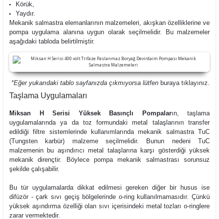
Körük,
Yaydır.
Mekanik salmastra elemanlarının malzemeleri, akışkan özelliklerine ve
pompa uygulama alanına uygun olarak seçilmelidir. Bu malzemeler
aşağıdaki tabloda belirtilmiştir.
*Eğer yukarıdaki tablo sayfanızda çıkmıyorsa lütfen
buraya
tıklayınız.
Taşlama Uygulamaları
Miksan H Serisi Yüksek Basınçlı Pompalar
ın, taşlama
uygulamalarında ya da toz formundaki metal talaşlarının transfer
edildiği filtre sistemlerinde kullanımlarında mekanik salmastra TuC
(Tungsten karbür) malzeme seçilmelidir. Bunun nedeni TuC
malzemenin bu aşındırıcı metal talaşlarına karşı gösterdiği yüksek
mekanik dirençtir. Böylece pompa mekanik salmastrası sorunsuz
şekilde çalışabilir.
Bu tür uygulamalarda dikkat edilmesi gereken diğer bir husus ise
difüzör - çark sıvı geçiş bölgelerinde o-ring kullanılmamasıdır. Çünkü
yüksek aşındırma özelliği olan sıvı içerisindeki metal tozları o-ringlere
zarar vermektedir.