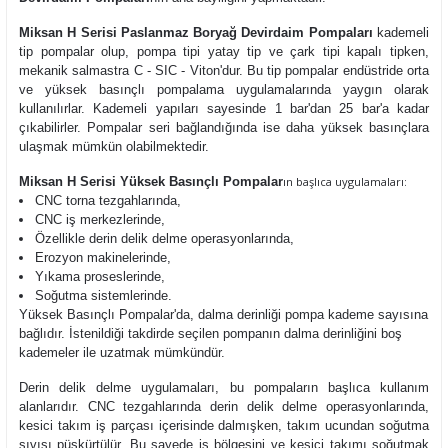
Miksan H Serisi Paslanmaz Boryağ Devirdaim Pompaları
kademeli
tip pompalar olup,
pompa tipi yatay tip ve çark tipi kapalı tipken,
mekanik salmastra C - SIC - Viton'dur. Bu tip pompalar endüstride orta
ve yüksek basınçlı pompalama uygulamalarında yaygın olarak
kullanılırlar. Kademeli yapıları sayesinde 1 bar'dan 25 bar'a kadar
çıkabilirler. Pompalar seri bağlandığında ise daha yüksek basınçlara
ulaşmak mümkün olabilmektedir.
Miksan H Serisi Yüksek Basınçlı Pompalar
ın başlıca uygulamaları:
CNC torna tezgahlarında,
CNC iş merkezlerinde,
Özellikle derin delik delme operasyonlarında,
Erozyon makinelerinde,
Yıkama proseslerinde,
Soğutma sistemlerinde.
Yüksek Basınçlı Pompalar'da, dalma derinliği pompa kademe sayısına
bağlıdır. İstenildiği takdirde seçilen pompanın dalma derinliğini boş
kademeler ile uzatmak mümkündür.
Derin delik delme uygulamaları, bu pompaların başlıca kullanım
alanlarıdır. CNC tezgahlarında derin delik delme operasyonlarında,
kesici takım iş parçası içerisinde dalmışken, takım ucundan soğutma
sıvısı püskürtülür. Bu sayede iş bölgesini ve kesici takımı soğutmak