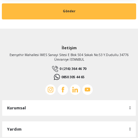
Gönder
İletişim
Esenşehir Mahallesi İMES Sanayi Sitesi E Blok 504 Sokak No:53 Y.Dudullu 34776
Ümraniye İSTANBUL
0 (216) 364 46 70
0850 305 44 65
Kurumsal
Yardım