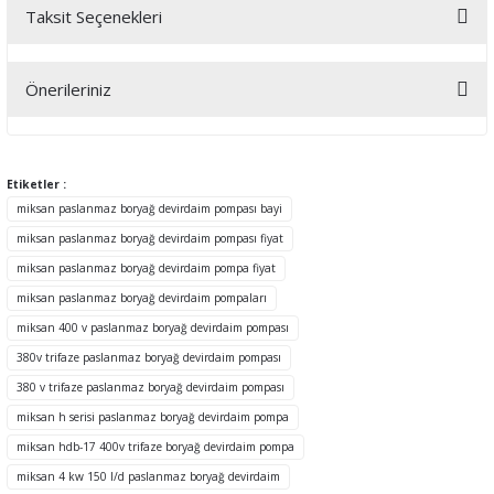
Taksit Seçenekleri
Bu ürüne ilk yorumu siz yapın!
Önerileriniz
Yorum Yaz
Bu ürünün fiyat bilgisi, resim, ürün açıklamalarında ve diğer
konularda yetersiz gördüğünüz noktaları öneri formunu kullanarak
tarafımıza iletebilirsiniz.
Etiketler :
Görüş ve önerileriniz için teşekkür ederiz.
miksan paslanmaz boryağ devirdaim pompası bayi
miksan paslanmaz boryağ devirdaim pompası fiyat
Ürün resmi kalitesiz, bozuk veya görüntülenemiyor.
miksan paslanmaz boryağ devirdaim pompa fiyat
Ürün açıklamasında eksik bilgiler bulunuyor.
miksan paslanmaz boryağ devirdaim pompaları
Ürün bilgilerinde hatalar bulunuyor.
miksan 400 v paslanmaz boryağ devirdaim pompası
Ürün fiyatı diğer sitelerden daha pahalı.
380v trifaze paslanmaz boryağ devirdaim pompası
Bu ürüne benzer farklı alternatifler olmalı.
380 v trifaze paslanmaz boryağ devirdaim pompası
miksan h serisi paslanmaz boryağ devirdaim pompa
miksan hdb-17 400v trifaze boryağ devirdaim pompa
miksan 4 kw 150 l/d paslanmaz boryağ devirdaim