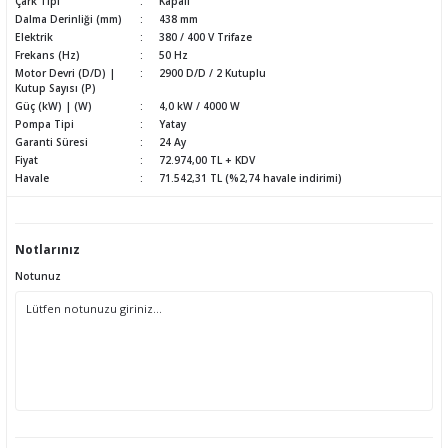
Çark Tipi
Kapalı
Dalma Derinliği (mm)
438 mm
Elektrik
380 / 400 V Trifaze
Frekans (Hz)
50 Hz
Motor Devri (D/D) |
2900 D/D / 2 Kutuplu
Kutup Sayısı (P)
Güç (kW) | (W)
4,0 kW / 4000 W
Pompa Tipi
Yatay
Garanti Süresi
24 Ay
Fiyat
72.974,00 TL + KDV
Havale
71.542,31 TL (%2,74 havale indirimi)
Notlarınız
Notunuz