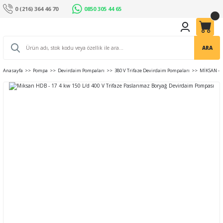
0 (216) 364 46 70
0850 305 44 65
ARA
Anasayfa
Pompa
Devirdaim Pompaları
380 V Trifaze Devirdaim Pompaları
MİKSAN - 4