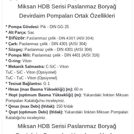
Miksan HDB Serisi Paslanmaz Boryağ
Devirdaim Pompaları Ortak Özellikleri
* Pompa Gövdesi:
Pik - DIN GG 25
* Alt Parça:
Sac
* Difüzör:
Paslanmaz çelik - DIN 4301 (AISI 304)
* Çark:
Paslanmaz çelik - DIN 4301 (AISI 304)
* Süzgeç:
Paslanmaz çelik - DIN 4301 (AISI 304)
* Pompa Mili:
Paslanmaz çelik - DIN 4401 (AISI 316)
* O-ring:
Viton
* Mekanik Salmastra:
C-SiC - Viton
TuC - SiC - Viton (Opsiyonel)
TuC - TuC - Viton (Opsiyonel)
* Tesisat Bağlantısı:
G 1
* Hmax (max Basma Yüksekliği) (m):
60 m
* Hopt (optimum Basma Yüksekliği) (m):
Yukarıdaki linkten Miksan
Pompaları Kataloğu'nu inceleyiniz.
* Qmax (max Debi) (lt/dak):
150 lt/dak
* Qopt (optimum Debi) (lt/dak):
Yukarıdaki linkten Miksan Pompaları
Kataloğu'nu inceleyiniz.
Miksan HDB Serisi Paslanmaz Boryağ