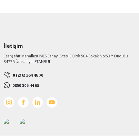
İletişim
Esenşehir Mahallesi İMES Sanayi Sitesi E Blok 504 Sokak No:53 Y.Dudullu
34776 Ümraniye İSTANBUL
0 (216) 364 46 70
0850 305 44 65