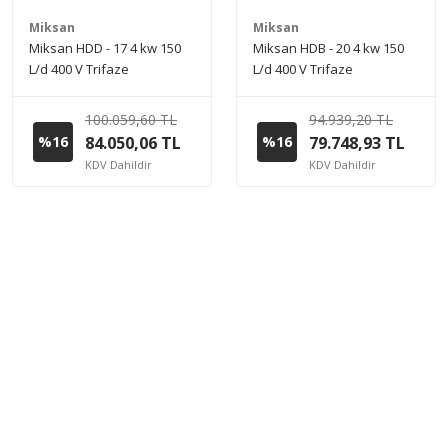
Miksan
Miksan
Miksan HDD - 17 4 kw 150
Miksan HDB - 20 4 kw 150
L/d 400 V Trifaze
L/d 400 V Trifaze
Paslanmaz Boryağ
Paslanmaz Boryağ
Devirdaim Pompası
Devirdaim Pompası
100.059,60 TL
94.939,20 TL
%16
84.050,06 TL
%16
79.748,93 TL
KDV Dahildir
KDV Dahildir