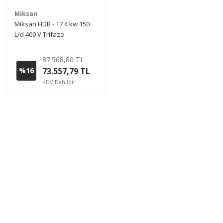
Miksan
Miksan HDB - 17 4 kw 150
L/d 400 V Trifaze
Paslanmaz Boryağ
Devirdaim Pompası
87.568,80 TL
%16
73.557,79 TL
KDV Dahildir