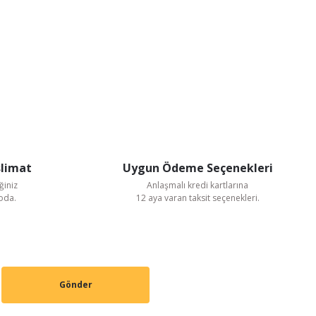
slimat
Uygun Ödeme Seçenekleri
ğiniz
Anlaşmalı kredi kartlarına
goda.
12 aya varan taksit seçenekleri.
Gönder