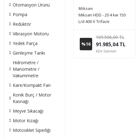
Otomasyon Ürünü
Miksan
Pompa
Miksan HDD - 20 4 kw 150
L/d 400 V Trifaze
Redüktör
Paslanmaz Boryağ
Vibrasyon Motoru
Devirdaim Pompası
109.506,00 TL
Yedek Parça
%16
91.985,04 TL
KDV Dahildir
Genleşme Tankı
Hidrometre /
Manometre /
Vakummetre
Kare/Kompakt Fan
Konik Burç / Motor
Kasnağı
Meyve Sıkacağı
Motor Kızağı
Motosiklet Siperliği