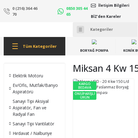
İletişim Bilgileri
0 (216) 364 46
0850 305 44
70
65
BİZ'den Kareler
Tüm Kategoriler
BORYAĞ POMPA
KONİK 
Miksan 4 Kw 1
Elektrik Motoru
KARGO
Ev/Ofis, Mutfak/Banyo
BEDAVA
Aspiratörü
ÖNSİPARİŞLİ
ÜRÜN
Sanayi Tipi Aksiyal
Aspiratör, Fan ve
Radyal Fan
Sanayi Tipi Vantilatör
Hırdavat / Nalburiye