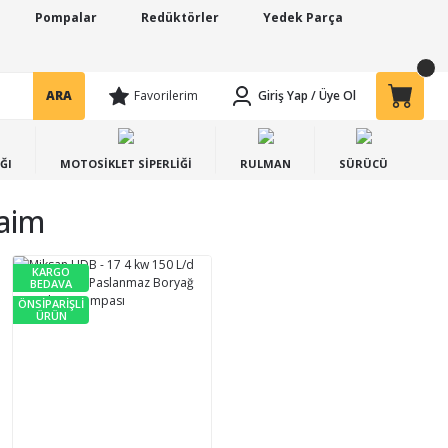
Pompalar
Redüktörler
Yedek Parça
ARA
Favorilerim
Giriş Yap
/
Üye Ol
ĞI
MOTOSİKLET SİPERLİĞİ
RULMAN
SÜRÜCÜ
aim
KARGO
BEDAVA
ÖNSİPARİŞLİ
ÜRÜN