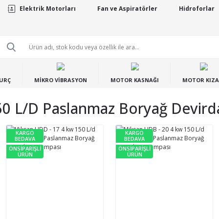
Elektrik Motorları
Fan ve Aspiratörler
Hidroforlar
BURÇ
MİKRO VİBRASYON
MOTOR KASNAĞI
MOTOR KIZA
50 L/d Paslanmaz Boryağ Devird
KARGO
KARGO
BEDAVA
BEDAVA
ÖNSİPARİŞLİ
ÖNSİPARİŞLİ
ÜRÜN
ÜRÜN