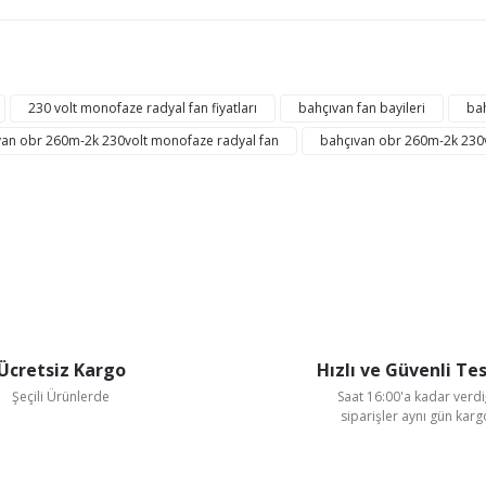
ğer konularda yetersiz gördüğünüz noktaları öneri formunu kullanarak tarafı
Bu ürüne ilk yorumu siz yapın!
230 volt monofaze radyal fan fiyatları
bahçıvan fan bayileri
bah
van obr 260m-2k 230volt monofaze radyal fan
bahçıvan obr 260m-2k 230v 
Yorum Yaz
Ücretsiz Kargo
Hızlı ve Güvenli Te
Şeçili Ürünlerde
Saat 16:00'a kadar verdi
Gönder
siparişler aynı gün kar