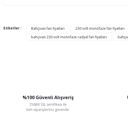
Bu ürünün fiyat bilgisi, resim, ürün açıklamalarında ve di
Görüş ve önerileriniz için teşekkür ederiz.
Etiketler :
Bahçıvan fan fiyatları
230 volt monofaze fan fiyatları
bahçıvan 230 volt monofaze radyal fan fiyatları
bahçı
Ürün resmi kalitesiz, bozuk veya görüntülenemiyor.
Ürün açıklamasında eksik bilgiler bulunuyor.
Ürün bilgilerinde hatalar bulunuyor.
Ürün fiyatı diğer sitelerden daha pahalı.
Bu ürüne benzer farklı alternatifler olmalı.
%100 Güvenli Alışveriş
256Bit SSL sertifikası ile
tüm siparişleriniz güvende.