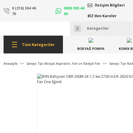
İletişim Bilgileri
0 (216) 364 46
0850 305 44
70
65
BİZ'den Kareler
Tüm Kategoriler
BORYAĞ POMPA
KONİK 
Anasayfa
Sanayi Tipi Aksiyal Aspiratör, Fan ve Radyal Fan
Sanayi Tipi Rad