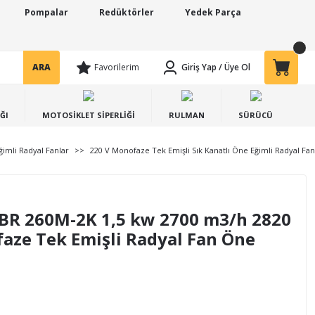
Pompalar
Redüktörler
Yedek Parça
ARA
Favorilerim
Giriş Yap
/
Üye Ol
ĞI
MOTOSİKLET SİPERLİĞİ
RULMAN
SÜRÜCÜ
ğimli Radyal Fanlar
220 V Monofaze Tek Emişli Sık Kanatlı Öne Eğimli Radyal Fan
BR 260M-2K 1,5 kw 2700 m3/h 2820
aze Tek Emişli Radyal Fan Öne