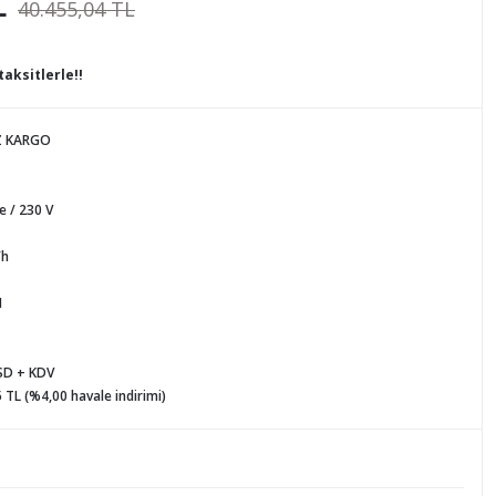
L
40.455,04 TL
taksitlerle!!
Z KARGO
 / 230 V
/h
M
SD + KDV
 TL (%4,00 havale indirimi)