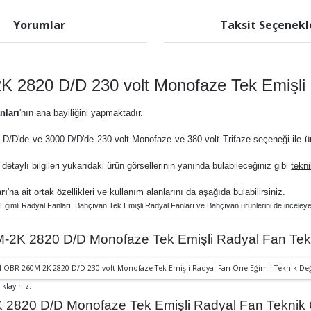
Yorumlar
Taksit Seçenekl
 2820 D/D 230 volt Monofaze Tek Emişli 
nları
'nın ana bayiliğini yapmaktadır.
D/D'de ve 3000 D/D'de 230 volt Monofaze ve 380 volt Trifaze seçeneği ile üre
t detaylı bilgileri yukarıdaki ürün görsellerinin yanında bulabileceğiniz gibi
tekn
rı
'na ait ortak özellikleri ve kullanım alanlarını da aşağıda bulabilirsiniz.
 Eğimli Radyal Fanlar
ı,
Bahçıvan Tek Emişli Radyal Fanları ve
Bahçıvan ürünlerini de inceleyeb
2K 2820 D/D Monofaze Tek Emişli Radyal Fan Tekn
ıklayınız.
820 D/D Monofaze Tek Emişli Radyal Fan Teknik Ç