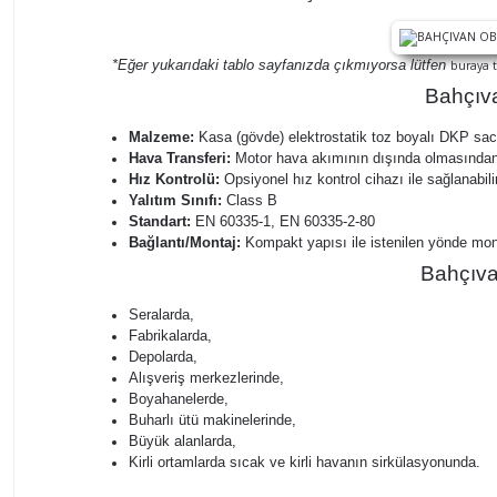
*Eğer yukarıdaki tablo sayfanızda çıkmıyorsa lütfen
buraya t
Bahçıva
Malzeme:
Kasa (gövde) elektrostatik toz boyalı DKP sacd
Hava Transferi:
Motor hava akımının dışında olmasından d
Hız Kontrolü:
Opsiyonel hız kontrol cihazı ile sağlanabilir
Yalıtım Sınıfı:
Class B
Standart:
EN 60335-1, EN 60335-2-80
Bağlantı/Montaj:
Kompakt yapısı ile istenilen yönde monta
Bahçıva
Seralarda,
Fabrikalarda,
Depolarda,
Alışveriş merkezlerinde,
Boyahanelerde,
Buharlı ütü makinelerinde,
Büyük alanlarda,
Kirli ortamlarda sıcak ve kirli havanın sirkülasyonunda.