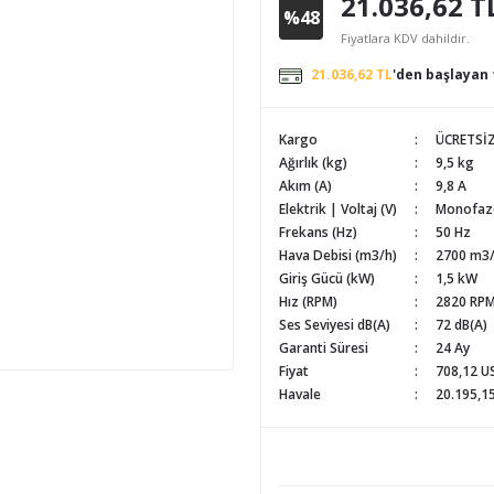
21.036,62 T
%48
Fiyatlara KDV dahildir.
21.036,62 TL
'den başlayan 
Kargo
ÜCRETSİ
Ağırlık (kg)
9,5 kg
Akım (A)
9,8 A
Elektrik | Voltaj (V)
Monofaze
Frekans (Hz)
50 Hz
Hava Debisi (m3/h)
2700 m3
Giriş Gücü (kW)
1,5 kW
Hız (RPM)
2820 RP
Ses Seviyesi dB(A)
72 dB(A)
Garanti Süresi
24 Ay
Fiyat
708,12 U
Havale
20.195,15