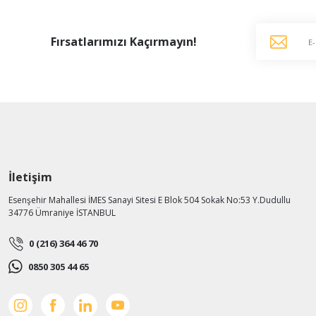
Fırsatlarımızı Kaçırmayın!
İletişim
Esenşehir Mahallesi İMES Sanayi Sitesi E Blok 504 Sokak No:53 Y.Dudullu
34776 Ümraniye İSTANBUL
0 (216) 364 46 70
0850 305 44 65