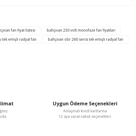
mıza iletebilirsiniz.
çıvan fan fiyat listesi
bahçıvan 230 volt monofaze fan fiyatları
tek emişli radyal fan
bahçıvan obr 260 serisi tek emişli radyal fan
slimat
Uygun Ödeme Seçenekleri
ğiniz
Anlaşmalı kredi kartlarına
goda.
12 aya varan taksit seçenekleri.