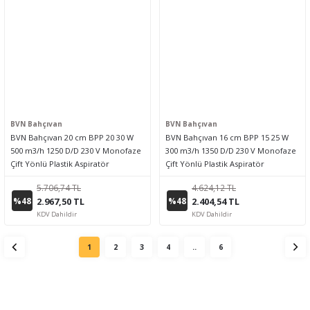
BVN Bahçıvan
BVN Bahçıvan
BVN Bahçıvan 20 cm BPP 20 30 W
BVN Bahçıvan 16 cm BPP 15 25 W
500 m3/h 1250 D/D 230 V Monofaze
300 m3/h 1350 D/D 230 V Monofaze
Çift Yönlü Plastik Aspiratör
Çift Yönlü Plastik Aspiratör
5.706,74 TL
4.624,12 TL
%48
%48
2.967,50 TL
2.404,54 TL
KDV Dahildir
KDV Dahildir
1
2
3
4
..
6