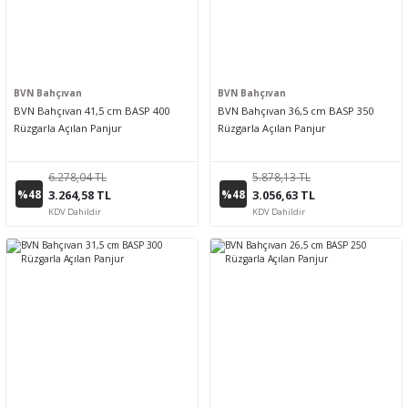
BVN Bahçıvan
BVN Bahçıvan
BVN Bahçıvan 41,5 cm BASP 400
BVN Bahçıvan 36,5 cm BASP 350
Rüzgarla Açılan Panjur
Rüzgarla Açılan Panjur
6.278,04 TL
5.878,13 TL
%48
%48
3.264,58 TL
3.056,63 TL
KDV Dahildir
KDV Dahildir