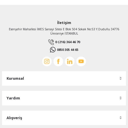
İletişim
Esenşehir Mahallesi İMES Sanayi Sitesi E Blok 504 Sokak No:53 Y.Dudullu 34776
Ümraniye İSTANBUL
0 (216) 364 46 70
0850 305 44 65
Kurumsal
Yardım
Alışveriş