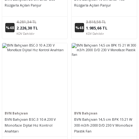
Rüzgarla Açılan Panjur
Rüzgarla Açılan Panjur
4.281,34 TL
3.818,58 TL
%48
%48
2.226,30 TL
1.985,66 TL
KDV Dahildir
KDV Dahildir
BVN Bahçıvan
BVN Bahçıvan
BVN Bahçıvan BSC-3 10 A 230 V
BVN Bahçıvan 14,5 cm BPK 15 21 W
Monofaze Dijital Hız Kontrol
300 m3/h 2000 D/D 230 V Monofaze
Anahtarı
Plastik Fan