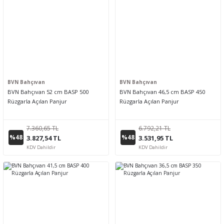
BVN Bahçıvan
BVN Bahçıvan
BVN Bahçıvan 52 cm BASP 500
BVN Bahçıvan 46,5 cm BASP 450
Rüzgarla Açılan Panjur
Rüzgarla Açılan Panjur
7.360,65 TL
6.792,21 TL
%48
%48
3.827,54 TL
3.531,95 TL
KDV Dahildir
KDV Dahildir