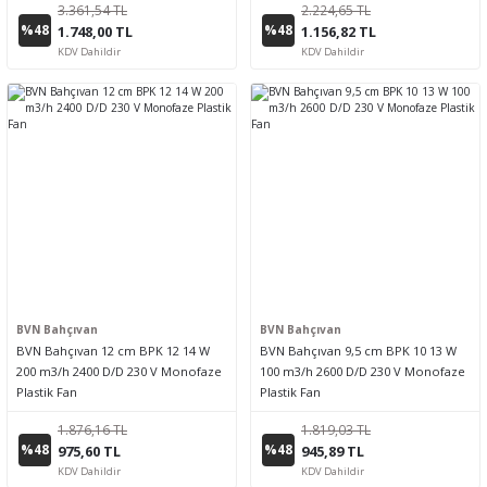
3.361,54 TL
2.224,65 TL
%48
%48
1.748,00 TL
1.156,82 TL
KDV Dahildir
KDV Dahildir
BVN Bahçıvan
BVN Bahçıvan
BVN Bahçıvan 12 cm BPK 12 14 W
BVN Bahçıvan 9,5 cm BPK 10 13 W
200 m3/h 2400 D/D 230 V Monofaze
100 m3/h 2600 D/D 230 V Monofaze
Plastik Fan
Plastik Fan
1.876,16 TL
1.819,03 TL
%48
%48
975,60 TL
945,89 TL
KDV Dahildir
KDV Dahildir