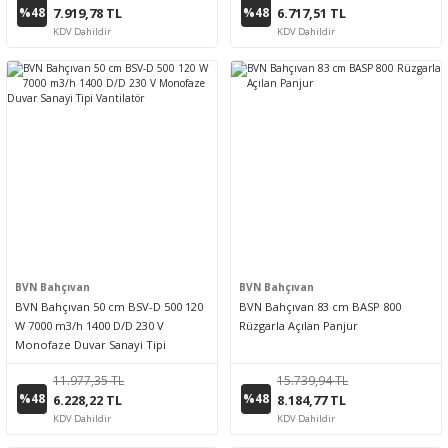
%48
%48
7.919,78 TL
6.717,51 TL
KDV Dahildir
KDV Dahildir
BVN Bahçıvan
BVN Bahçıvan
BVN Bahçıvan 50 cm BSV-D 500 120
BVN Bahçıvan 83 cm BASP 800
W 7000 m3/h 1400 D/D 230 V
Rüzgarla Açılan Panjur
Monofaze Duvar Sanayi Tipi
Vantilatör
11.977,35 TL
15.739,94 TL
%48
%48
6.228,22 TL
8.184,77 TL
KDV Dahildir
KDV Dahildir