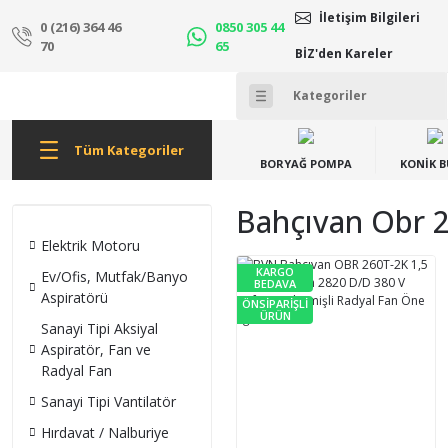
İletişim Bilgileri
0 (216) 364 46
0850 305 44
70
65
BİZ'den Kareler
Tüm Kategoriler
BORYAĞ POMPA
KONİK 
Bahçıvan Obr 26
Elektrik Motoru
KARGO
Ev/Ofis, Mutfak/Banyo
BEDAVA
Aspiratörü
ÖNSİPARİŞLİ
ÜRÜN
Sanayi Tipi Aksiyal
Aspiratör, Fan ve
Radyal Fan
Sanayi Tipi Vantilatör
Hırdavat / Nalburiye