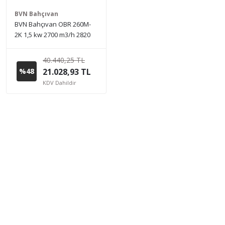
BVN Bahçıvan
BVN Bahçıvan OBR 260M-
2K 1,5 kw 2700 m3/h 2820
D/D 230 V Monofaze Tek
Emişli Radyal Fan Öne
40.440,25 TL
Eğimli
%48
21.028,93 TL
KDV Dahildir