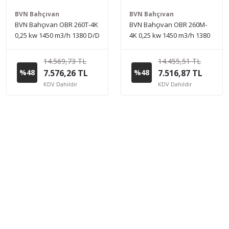
BVN Bahçıvan
BVN Bahçıvan
BVN Bahçıvan OBR 260T-4K
BVN Bahçıvan OBR 260M-
0,25 kw 1450 m3/h 1380 D/D
4K 0,25 kw 1450 m3/h 1380
380 V Trifaze Tek Emişli
D/D 230 V Monofaze Tek
Radyal Fan Öne Eğimli
Emişli Radyal Fan Öne
14.569,73 TL
14.455,51 TL
Eğimli
%48
7.576,26 TL
%48
7.516,87 TL
KDV Dahildir
KDV Dahildir