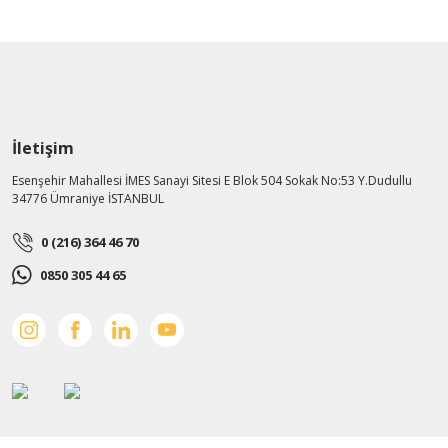
İletişim
Esenşehir Mahallesi İMES Sanayi Sitesi E Blok 504 Sokak No:53 Y.Dudullu
34776 Ümraniye İSTANBUL
0 (216) 364 46 70
0850 305 44 65