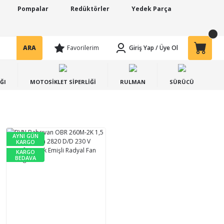
Pompalar
Redüktörler
Yedek Parça
ARA
Favorilerim
Giriş Yap
/
Üye Ol
ĞI
MOTOSİKLET SİPERLİĞİ
RULMAN
SÜRÜCÜ
AYNI GÜN
KARGO
KARGO
BEDAVA