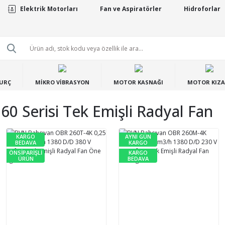
Elektrik Motorları
Fan ve Aspiratörler
Hidroforlar
BURÇ
MİKRO VİBRASYON
MOTOR KASNAĞI
MOTOR KIZA
0 Serisi Tek Emişli Radyal Fan
KARGO
AYNI GÜN
BEDAVA
KARGO
ÖNSİPARİŞLİ
KARGO
ÜRÜN
BEDAVA