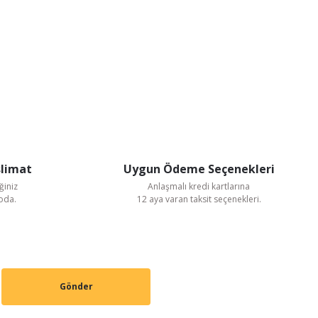
slimat
Uygun Ödeme Seçenekleri
ğiniz
Anlaşmalı kredi kartlarına
goda.
12 aya varan taksit seçenekleri.
Gönder