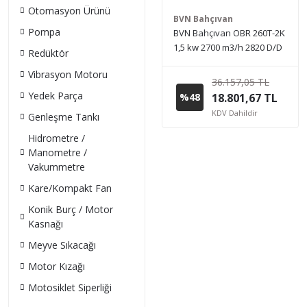
Otomasyon Ürünü
BVN Bahçıvan
Pompa
BVN Bahçıvan OBR 260T-2K
1,5 kw 2700 m3/h 2820 D/D
Redüktör
380 V Trifaze Tek Emişli
Vibrasyon Motoru
Radyal Fan Öne Eğimli
36.157,05 TL
Yedek Parça
%48
18.801,67 TL
KDV Dahildir
Genleşme Tankı
Hidrometre /
Manometre /
Vakummetre
Kare/Kompakt Fan
Konik Burç / Motor
Kasnağı
Meyve Sıkacağı
Motor Kızağı
Motosiklet Siperliği