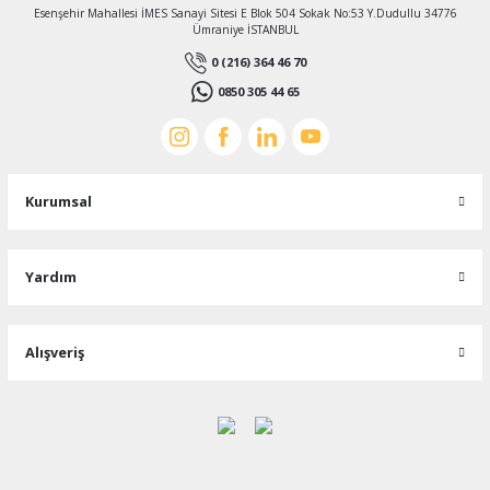
Esenşehir Mahallesi İMES Sanayi Sitesi E Blok 504 Sokak No:53 Y.Dudullu 34776
Ümraniye İSTANBUL
0 (216) 364 46 70
0850 305 44 65
Kurumsal
Yardım
Alışveriş