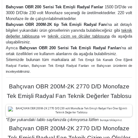
Bahçıvan OBR 200 Serisi Tek Emişli Radyal Fanlar
1500 D/D'de ve
3000 D/D'de 230 volt Monofaze seçeneği ile üretilmektedirler. 220 volt
Monofaze ile de çalıştırılabilmektedirler.
Bahçıvan OBR 200M-2K tip Tek Emişli Radyal Fanı
'na ait detaylı
bilgileri yukarıdaki ürün görsellerinin yanında bulabileceğiniz gibi
teknik
değerler tablosuna
ve
teknik çizim ve ölçüler tablosuna
da aşağıda
ulaşabilirsiniz.
Ayrıca
Bahçıvan OBR 200 Serisi Tek Emişli Radyal Fanları
'na ait
ortak özellikleri ve kullanım alanlarını da aşağıda bulabilirsiniz.
Sitemizde bulunan tüm markalara ait
Tek Emişli Sık Kanatlı Öne Eğimli
Radyal Fanlar
ı,
Bahçıvan Tek Emişli Radyal Fanları ve
Bahçıvan ürünlerini de
inceleyebilirsiniz.
Bahçıvan OBR 200M-2K 2770 D/D Monofaze
Tek Emişli Radyal Fan Teknik Değerler Tablosu
*Eğer yukarıdaki tablo sayfanızda çıkmıyorsa lütfen
buraya tıklayınız.
Bahçıvan OBR 200M-2K 2770 D/D Monofaze
Tek Emişli Radyal Fan Teknik Çizim ve Ölçüler