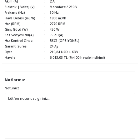
Akım (A)
2 A
Elektrik | Voltaj (V)
Monofaze / 230 V
Frekans (Hz)
50 Hz
Hava Debisi (m3/h)
1800 m3/h
Hız (RPM)
2770 RPM
Giriş Gücü (W)
450 W
Ses Seviyesi dB(A)
55 dB(A)
Hız Kontrol Cihazı
BSC1 (OPSİYONEL)
Garanti Süresi
24 Ay
Fiyat
210,84 USD + KDV
Havale
6.013,03 TL (%4,00 havale indirimi)
Notlarınız
Notunuz