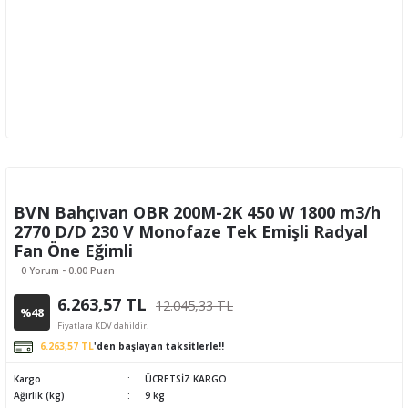
BVN Bahçıvan OBR 200M-2K 450 W 1800 m3/h
2770 D/D 230 V Monofaze Tek Emişli Radyal
Fan Öne Eğimli
0 Yorum - 0.00 Puan
6.263,57 TL
12.045,33 TL
%48
Fiyatlara KDV dahildir.
6.263,57 TL
'den başlayan taksitlerle!!
Kargo
ÜCRETSİZ KARGO
Ağırlık (kg)
9 kg