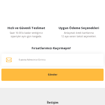
BVN Bahçıvan
BVN Bahçıvan BSC-1 2 A 230 V Monofaze Dijital Hız Kontrol Anahtarı
3.018,76 TL
%48
1.569,76 TL
Hızlı ve Güvenli Teslimat
Uygun Ödeme Seçenekleri
KDV Dahildir
Saat 16:00'a kadar verdiğiniz
Anlaşmalı kredi kartlarına
siparişler aynı gün kargoda.
12 aya varan taksit seçenekleri.
Fırsatlarımızı Kaçırmayın!
Gönder
İletişim