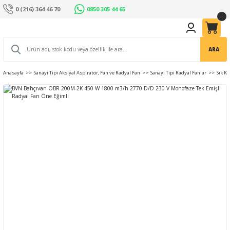
0 (216) 364 46 70
0850 305 44 65
ARA
Anasayfa
Sanayi Tipi Aksiyal Aspiratör, Fan ve Radyal Fan
Sanayi Tipi Radyal Fanlar
Sık K