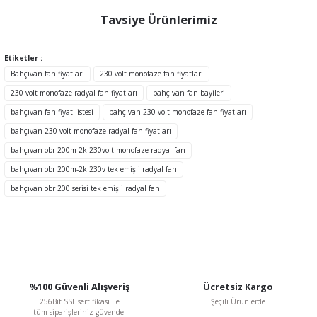
konularda yetersiz gördüğünüz noktaları öneri formunu kullanarak
tarafımıza iletebilirsiniz.
Tavsiye Ürünlerimiz
Görüş ve önerileriniz için teşekkür ederiz.
Etiketler :
Ürün resmi kalitesiz, bozuk veya görüntülenemiyor.
Bahçıvan fan fiyatları
230 volt monofaze fan fiyatları
Ürün açıklamasında eksik bilgiler bulunuyor.
230 volt monofaze radyal fan fiyatları
bahçıvan fan bayileri
Ürün bilgilerinde hatalar bulunuyor.
bahçıvan fan fiyat listesi
bahçıvan 230 volt monofaze fan fiyatları
Ürün fiyatı diğer sitelerden daha pahalı.
bahçıvan 230 volt monofaze radyal fan fiyatları
Bu ürüne benzer farklı alternatifler olmalı.
bahçıvan obr 200m-2k 230volt monofaze radyal fan
bahçıvan obr 200m-2k 230v tek emişli radyal fan
TÜKENDİ
bahçıvan obr 200 serisi tek emişli radyal fan
Gönder
%100 Güvenli Alışveriş
Ücretsiz Kargo
256Bit SSL sertifikası ile
Şeçili Ürünlerde
tüm siparişleriniz güvende.