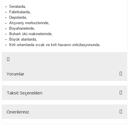
Seralarda,
Fabrikalarda,
Depolarda,
Alışveriş merkezlerinde,
Boyahanelerde,
Buharlı ütü makinelerinde,
Büyük alanlarda,
Kirli ortamlarda sıcak ve kirli havanın sirkülasyonunda.
Yorumlar
Taksit Seçenekleri
Bu ürüne ilk yorumu siz yapın!
Önerileriniz
Yorum Yaz
Bu ürünün fiyat bilgisi, resim, ürün açıklamalarında ve diğer