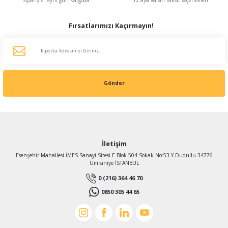
%48
1.747,36 TL
KDV Dahildir
Fırsatlarımızı Kaçırmayın!
Gönder
TÜKENDİ
İletişim
Esenşehir Mahallesi İMES Sanayi Sitesi E Blok 504 Sokak No:53 Y.Dudullu 34776
Ümraniye İSTANBUL
0 (216) 364 46 70
0850 305 44 65