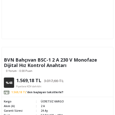
BVN Bahçıvan BSC-1 2 A 230 V Monofaze
Dijital Hız Kontrol Anahtarı
0 Yorum - 0.00 Puan
1.569,18 TL
3.017,66 TL
%48
Fiyatlara KDV dahildir.
1.569,18 TL
'den başlayan taksitlerle!!
Kargo
ÜCRETSİZ KARGO
Akım (A)
2 A
Garanti Süresi
24 Ay