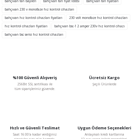
bahçıvan fan bayileri
bahçıvan fan fiyat listesi
Bahçıvan fan fiyatları
Ürün açıklamasında eksik bilgiler bulunuyor.
bahçıvan 230 v monofaze hız kontrol cihazları
Ürün bilgilerinde hatalar bulunuyor.
bahçıvan hız kontrol cihazları fiyatları
230 volt monofaze hız kontrol cihazları
Ürün fiyatı diğer sitelerden daha pahalı.
hız kontrol cihazları fiyatları
bahçıvan bsc-1 2 amper 230v hız kontrol cihazı
Bu ürüne benzer farklı alternatifler olmalı.
bahçıvan bsc serisi hız kontrol cihazları
Gönder
%100 Güvenli Alışveriş
Ücretsiz Kargo
256Bit SSL sertifikası ile
Şeçili Ürünlerde
tüm siparişleriniz güvende.
BVN Bahçıvan
BVN Bahçıvan BSC-3 10 A 230 V Monofaze Dijital Hız Kontrol Anahtarı
Hızlı ve Güvenli Teslimat
Uygun Ödeme Seçenekleri
Saat 16:00'a kadar verdiğiniz
Anlaşmalı kredi kartlarına
3.360,31 TL
siparişler aynı gün kargoda.
12 aya varan taksit seçenekleri.