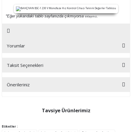
*Eğer yukarıdaki tablo sayfanızda çıkmıyorsa
.
tıklayınız
Yorumlar
Taksit Seçenekleri
Bu ürüne ilk yorumu siz yapın!
Önerileriniz
Yorum Yaz
Bu ürünün fiyat bilgisi, resim, ürün açıklamalarında ve diğer
konularda yetersiz gördüğünüz noktaları öneri formunu kullanarak
tarafımıza iletebilirsiniz.
Tavsiye Ürünlerimiz
Görüş ve önerileriniz için teşekkür ederiz.
Etiketler :
Ürün resmi kalitesiz, bozuk veya görüntülenemiyor.