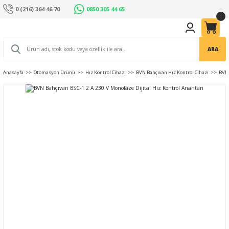
0 (216) 364 46 70
0850 305 44 65
ARA
Anasayfa
Otomasyon Ürünü
Hız Kontrol Cihazı
BVN Bahçıvan Hız Kontrol Cihazı
BVN 