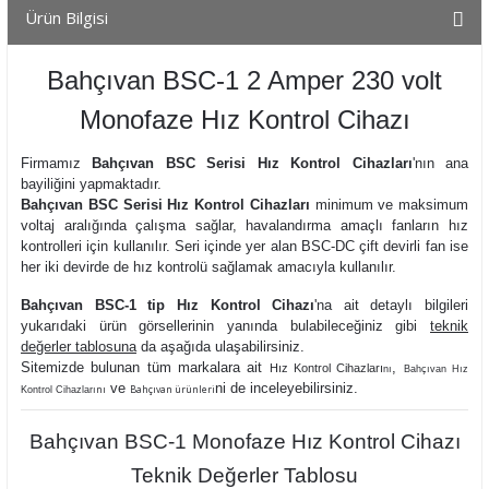
Ürün Bilgisi
Bahçıvan BSC-1 2 Amper 230 volt
Monofaze Hız Kontrol Cihazı
Firmamız
Bahçıvan BSC Serisi Hız Kontrol Cihazları
'
nın ana
bayiliğini yapmaktadır.
Bahçıvan BSC Serisi Hız Kontrol Cihazları
minimum ve maksimum
voltaj aralığında çalışma sağlar, havalandırma amaçlı fanların hız
kontrolleri için kullanılır. Seri içinde yer alan BSC-DC çift devirli fan ise
her iki devirde de hız kontrolü sağlamak amacıyla kullanılır.
Bahçıvan BSC-1 tip Hız Kontrol Cihazı
'na ait detaylı bilgileri
yukarıdaki ürün görsellerinin yanında bulabileceğiniz gibi
teknik
değerler tablosuna
da aşağıda ulaşabilirsiniz.
Sitemizde bulunan tüm markalara ait
,
Hız Kontrol Cihazları
nı
Bahçıvan Hız
ve
ni de inceleyebilirsiniz.
nı
Bahçıvan ürünleri
Kontrol Cihazları
Bahçıvan BSC-1 Monofaze Hız Kontrol Cihazı
Teknik Değerler Tablosu