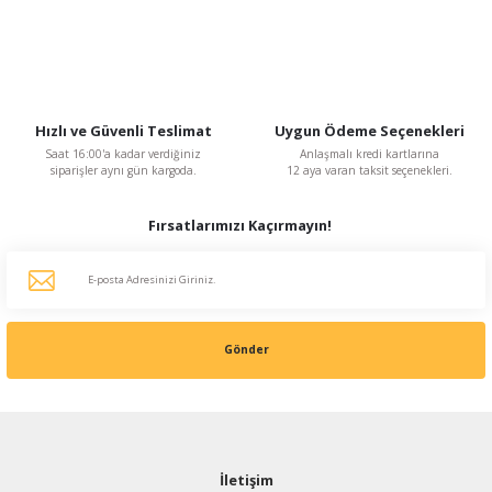
BVN Bahçıvan
BVN Bahçıvan BSC-1 2 A 230 V Monofaze Dijital Hız Kontrol Anahtarı
3.018,76 TL
%48
1.569,76 TL
Hızlı ve Güvenli Teslimat
Uygun Ödeme Seçenekleri
KDV Dahildir
Saat 16:00'a kadar verdiğiniz
Anlaşmalı kredi kartlarına
siparişler aynı gün kargoda.
12 aya varan taksit seçenekleri.
Fırsatlarımızı Kaçırmayın!
Gönder
İletişim