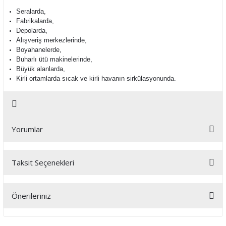
Seralarda,
Fabrikalarda,
Depolarda,
Alışveriş merkezlerinde,
Boyahanelerde,
Buharlı ütü makinelerinde,
Büyük alanlarda,
Kirli ortamlarda sıcak ve kirli havanın sirkülasyonunda.
Yorumlar
Taksit Seçenekleri
Bu ürüne ilk yorumu siz yapın!
Önerileriniz
Yorum Yaz
Bu ürünün fiyat bilgisi, resim, ürün açıklamalarında ve diğer