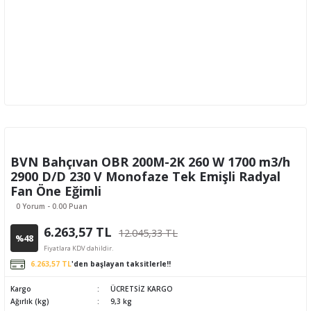
BVN Bahçıvan OBR 200M-2K 260 W 1700 m3/h
2900 D/D 230 V Monofaze Tek Emişli Radyal
Fan Öne Eğimli
0 Yorum - 0.00 Puan
6.263,57 TL
12.045,33 TL
%48
Fiyatlara KDV dahildir.
6.263,57 TL
'den başlayan taksitlerle!!
Kargo
ÜCRETSİZ KARGO
Ağırlık (kg)
9,3 kg