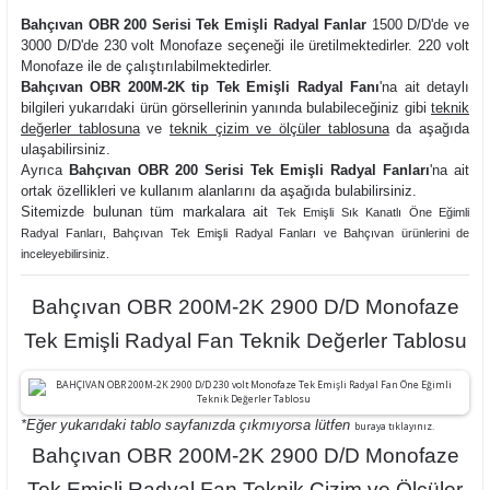
Bahçıvan OBR 200 Serisi Tek Emişli Radyal Fanlar
1500 D/D'de ve
3000 D/D'de 230 volt Monofaze seçeneği ile üretilmektedirler. 220 volt
Monofaze ile de çalıştırılabilmektedirler.
Bahçıvan OBR 200M-2K tip Tek Emişli Radyal Fanı
'na ait detaylı
bilgileri yukarıdaki ürün görsellerinin yanında bulabileceğiniz gibi
teknik
değerler tablosuna
ve
teknik çizim ve ölçüler tablosuna
da aşağıda
ulaşabilirsiniz.
Ayrıca
Bahçıvan OBR 200 Serisi Tek Emişli Radyal Fanları
'na ait
ortak özellikleri ve kullanım alanlarını da aşağıda bulabilirsiniz.
Sitemizde bulunan tüm markalara ait
Tek Emişli Sık Kanatlı Öne Eğimli
Radyal Fanlar
ı,
Bahçıvan Tek Emişli Radyal Fanları ve
Bahçıvan ürünlerini de
inceleyebilirsiniz.
Bahçıvan OBR 200M-2K 2900 D/D Monofaze
Tek Emişli Radyal Fan Teknik Değerler Tablosu
*Eğer yukarıdaki tablo sayfanızda çıkmıyorsa lütfen
buraya tıklayınız.
Bahçıvan OBR 200M-2K 2900 D/D Monofaze
Tek Emişli Radyal Fan Teknik Çizim ve Ölçüler