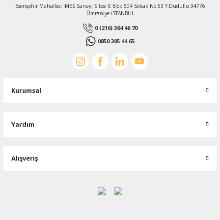
Esenşehir Mahallesi İMES Sanayi Sitesi E Blok 504 Sokak No:53 Y.Dudullu 34776
Ümraniye İSTANBUL
0 (216) 364 46 70
0850 305 44 65
Kurumsal
Yardım
Alışveriş