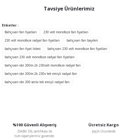
konularda yetersiz gördüğünüz noktaları öneri formunu kullanarak
tarafımıza iletebilirsiniz.
Tavsiye Ürünlerimiz
Görüş ve önerileriniz için teşekkür ederiz.
Etiketler :
Ürün resmi kalitesiz, bozuk veya görüntülenemiyor.
Bahçıvan fan fiyatları
230 volt monofaze fan fiyatları
Ürün açıklamasında eksik bilgiler bulunuyor.
230 volt monofaze radyal fan fiyatları
bahçıvan fan bayileri
Ürün bilgilerinde hatalar bulunuyor.
bahçıvan fan fiyat listesi
bahçıvan 230 volt monofaze fan fiyatları
Ürün fiyatı diğer sitelerden daha pahalı.
bahçıvan 230 volt monofaze radyal fan fiyatları
Bu ürüne benzer farklı alternatifler olmalı.
bahçıvan obr 200m-2k 230volt monofaze radyal fan
bahçıvan obr 200m-2k 230v tek emişli radyal fan
TÜKENDİ
bahçıvan obr 200 serisi tek emişli radyal fan
Gönder
%100 Güvenli Alışveriş
Ücretsiz Kargo
256Bit SSL sertifikası ile
Şeçili Ürünlerde
tüm siparişleriniz güvende.