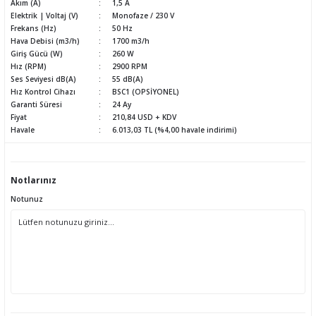
Akım (A)
1,5 A
Elektrik | Voltaj (V)
Monofaze / 230 V
Frekans (Hz)
50 Hz
Hava Debisi (m3/h)
1700 m3/h
Giriş Gücü (W)
260 W
Hız (RPM)
2900 RPM
Ses Seviyesi dB(A)
55 dB(A)
Hız Kontrol Cihazı
BSC1 (OPSİYONEL)
Garanti Süresi
24 Ay
Fiyat
210,84 USD + KDV
Havale
6.013,03 TL (%4,00 havale indirimi)
Notlarınız
Notunuz