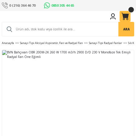
0 (216) 364 46 70
0850 305 44 65
ARA
Anasayfa
Sanayi Tipi Aksiyal Aspiratör, Fan ve Radyal Fan
Sanayi Tipi Radyal Fanlar
Sık K