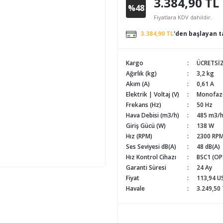
3.384,90 TL
%48
Fiyatlara KDV dahildir.
3.384,90 TL
'den başlayan ta
Kargo
ÜCRETSİ
Ağırlık (kg)
3,2 kg
Akım (A)
0,61 A
Elektrik | Voltaj (V)
Monofaze
Frekans (Hz)
50 Hz
Hava Debisi (m3/h)
485 m3/
Giriş Gücü (W)
138 W
Hız (RPM)
2300 RP
Ses Seviyesi dB(A)
48 dB(A)
Hız Kontrol Cihazı
BSC1 (OP
Garanti Süresi
24 Ay
Fiyat
113,94 U
Havale
3.249,50 