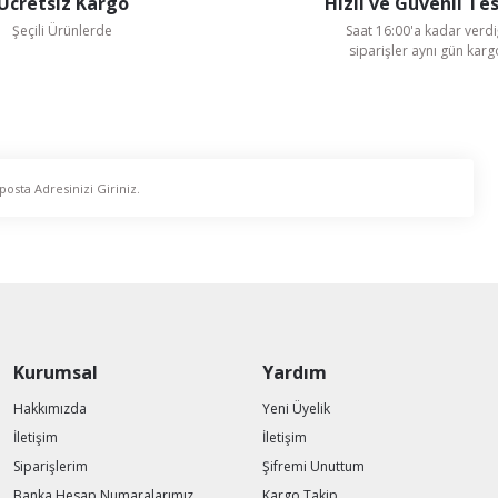
Ücretsiz Kargo
Hızlı ve Güvenli Te
Şeçili Ürünlerde
Saat 16:00'a kadar verdi
siparişler aynı gün kar
Kurumsal
Yardım
Hakkımızda
Yeni Üyelik
İletişim
İletişim
Siparişlerim
Şifremi Unuttum
Banka Hesap Numaralarımız
Kargo Takip