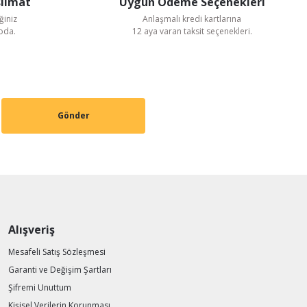
slimat
Uygun Ödeme Seçenekleri
ğiniz
Anlaşmalı kredi kartlarına
goda.
12 aya varan taksit seçenekleri.
Gönder
Alışveriş
Mesafeli Satış Sözleşmesi
Garanti ve Değişim Şartları
Şifremi Unuttum
Kişisel Verilerin Korunması