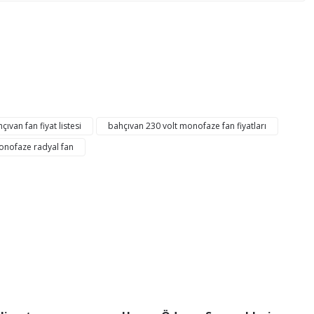
mıza iletebilirsiniz.
çıvan fan fiyat listesi
bahçıvan 230 volt monofaze fan fiyatları
onofaze radyal fan