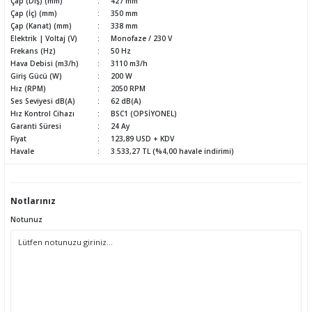
Çap (Dış) (mm)
427 mm
Çap (İç) (mm)
350 mm
Çap (Kanat) (mm)
338 mm
Elektrik | Voltaj (V)
Monofaze / 230 V
Frekans (Hz)
50 Hz
Hava Debisi (m3/h)
3110 m3/h
Giriş Gücü (W)
200 W
Hız (RPM)
2050 RPM
Ses Seviyesi dB(A)
62 dB(A)
Hız Kontrol Cihazı
BSC1 (OPSİYONEL)
Garanti Süresi
24 Ay
Fiyat
123,89 USD + KDV
Havale
3.533,27 TL (%4,00 havale indirimi)
Notlarınız
Notunuz