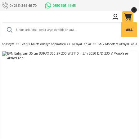
0 (216) 364 46 70
0850 305 44 65
ARA
Anasayfa
Ev/Ofis, Mutfak/Banyo Aspiratörü
Aksiyal Fanlar
220 V Monofaze Aksiyal Fanlar