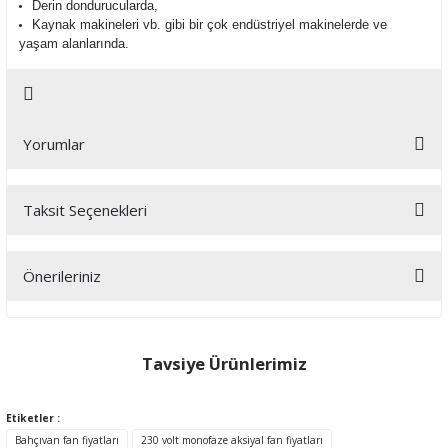
Derin dondurucularda,
Kaynak makineleri vb. gibi bir çok endüstriyel makinelerde ve
yaşam alanlarında.
Yorumlar
Taksit Seçenekleri
Bu ürüne ilk yorumu siz yapın!
Önerileriniz
Yorum Yaz
Bu ürünün fiyat bilgisi, resim, ürün açıklamalarında ve diğer
konularda yetersiz gördüğünüz noktaları öneri formunu kullanarak
tarafımıza iletebilirsiniz.
Tavsiye Ürünlerimiz
Görüş ve önerileriniz için teşekkür ederiz.
Etiketler :
Ürün resmi kalitesiz, bozuk veya görüntülenemiyor.
Bahçıvan fan fiyatları
230 volt monofaze aksiyal fan fiyatları