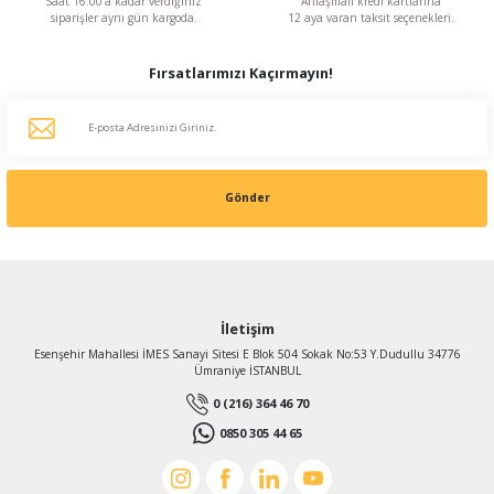
1.569,76 TL
Saat 16:00'a kadar verdiğiniz
Anlaşmalı kredi kartlarına
siparişler aynı gün kargoda.
12 aya varan taksit seçenekleri.
KDV Dahildir
Fırsatlarımızı Kaçırmayın!
Gönder
İletişim
Esenşehir Mahallesi İMES Sanayi Sitesi E Blok 504 Sokak No:53 Y.Dudullu 34776
Ümraniye İSTANBUL
0 (216) 364 46 70
0850 305 44 65