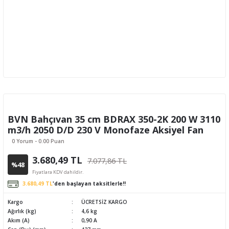
BVN Bahçıvan 35 cm BDRAX 350-2K 200 W 3110
m3/h 2050 D/D 230 V Monofaze Aksiyel Fan
0 Yorum - 0.00 Puan
3.680,49 TL
7.077,86 TL
%48
Fiyatlara KDV dahildir.
3.680,49 TL
'den başlayan taksitlerle!!
Kargo
ÜCRETSİZ KARGO
Ağırlık (kg)
4,6 kg
Akım (A)
0,90 A