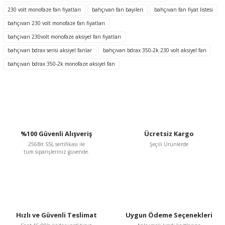
Ürün açıklamasında eksik bilgiler bulunuyor.
230 volt monofaze fan fiyatları
bahçıvan fan bayileri
bahçıvan fan fiyat listesi
Ürün bilgilerinde hatalar bulunuyor.
bahçıvan 230 volt monofaze fan fiyatları
Ürün fiyatı diğer sitelerden daha pahalı.
bahçıvan 230volt monofaze aksiyel fan fiyatları
Bu ürüne benzer farklı alternatifler olmalı.
bahçıvan bdrax serisi aksiyel fanlar
bahçıvan bdrax 350-2k 230 volt aksiyel fan
bahçıvan bdrax 350-2k monofaze aksiyel fan
TÜKENDİ
Gönder
%100 Güvenli Alışveriş
Ücretsiz Kargo
256Bit SSL sertifikası ile
Şeçili Ürünlerde
tüm siparişleriniz güvende.
BVN Bahçıvan
BVN Bahçıvan BSC-1 2 A 230 V Monofaze Dijital Hız Kontrol Anahtarı
Hızlı ve Güvenli Teslimat
Uygun Ödeme Seçenekleri
3.018,76 TL
%48