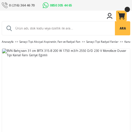
0 (216) 364 46 70
0850 305 44 65
ARA
Anasayfa
Sanayi Tipi Aksiyal Aspiratör, Fan ve Radyal Fan
Sanayi Tipi Radyal Fanlar
Kanal