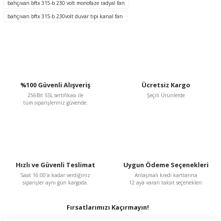
bahçıvan bftx 315-b 230 volt monofaze radyal fan
TÜKENDİ
bahçıvan bftx 315-b 230volt duvar tipi kanal fan
Gönder
%100 Güvenli Alışveriş
Ücretsiz Kargo
256Bit SSL sertifikası ile
Şeçili Ürünlerde
tüm siparişleriniz güvende.
BVN Bahçıvan
BVN Bahçıvan BSC-1 2 A 230 V Monofaze Dijital Hız Kontrol Anahtarı
3.018,76 TL
%48
1.569,76 TL
Hızlı ve Güvenli Teslimat
Uygun Ödeme Seçenekleri
KDV Dahildir
Saat 16:00'a kadar verdiğiniz
Anlaşmalı kredi kartlarına
siparişler aynı gün kargoda.
12 aya varan taksit seçenekleri.
Fırsatlarımızı Kaçırmayın!