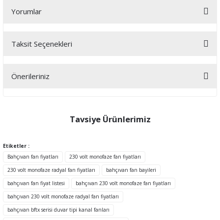
Yorumlar
Taksit Seçenekleri
Bu ürüne ilk yorumu siz yapın!
Önerileriniz
Yorum Yaz
Bu ürünün fiyat bilgisi, resim, ürün açıklamalarında ve diğer
konularda yetersiz gördüğünüz noktaları öneri formunu kullanarak
tarafımıza iletebilirsiniz.
Tavsiye Ürünlerimiz
Görüş ve önerileriniz için teşekkür ederiz.
Etiketler :
Ürün resmi kalitesiz, bozuk veya görüntülenemiyor.
Bahçıvan fan fiyatları
230 volt monofaze fan fiyatları
Ürün açıklamasında eksik bilgiler bulunuyor.
230 volt monofaze radyal fan fiyatları
bahçıvan fan bayileri
Ürün bilgilerinde hatalar bulunuyor.
bahçıvan fan fiyat listesi
bahçıvan 230 volt monofaze fan fiyatları
Ürün fiyatı diğer sitelerden daha pahalı.
bahçıvan 230 volt monofaze radyal fan fiyatları
Bu ürüne benzer farklı alternatifler olmalı.
bahçıvan bftx serisi duvar tipi kanal fanları