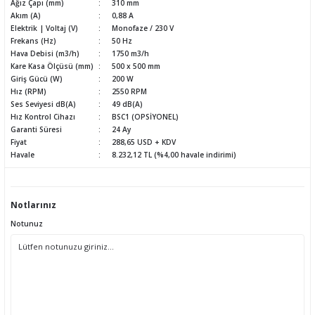
Ağız Çapı (mm)
310 mm
Akım (A)
0,88 A
Elektrik | Voltaj (V)
Monofaze / 230 V
Frekans (Hz)
50 Hz
Hava Debisi (m3/h)
1750 m3/h
Kare Kasa Ölçüsü (mm)
500 x 500 mm
Giriş Gücü (W)
200 W
Hız (RPM)
2550 RPM
Ses Seviyesi dB(A)
49 dB(A)
Hız Kontrol Cihazı
BSC1 (OPSİYONEL)
Garanti Süresi
24 Ay
Fiyat
288,65 USD + KDV
Havale
8.232,12 TL (%4,00 havale indirimi)
Notlarınız
Notunuz