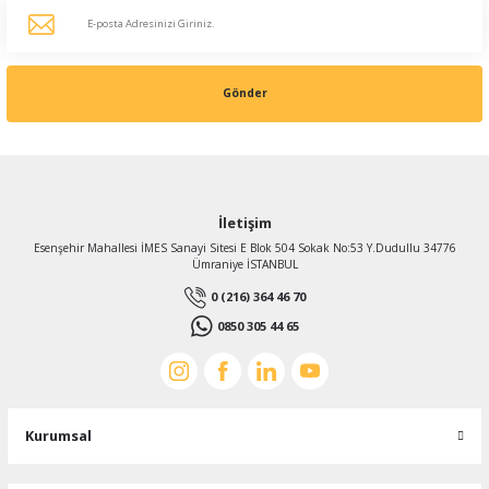
Gönder
İletişim
Esenşehir Mahallesi İMES Sanayi Sitesi E Blok 504 Sokak No:53 Y.Dudullu 34776
Ümraniye İSTANBUL
0 (216) 364 46 70
0850 305 44 65
Kurumsal