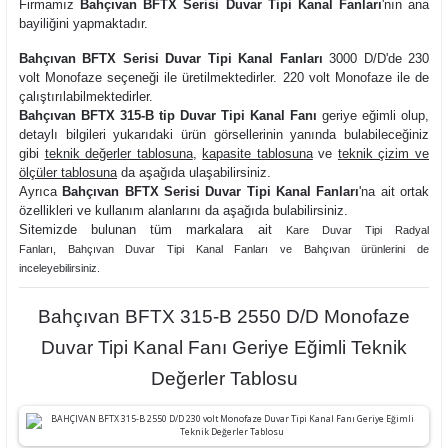
Firmamız
Bahçıvan BFTX Serisi Duvar Tipi Kanal Fanları
'nın ana
bayiliğini yapmaktadır.
Bahçıvan BFTX Serisi Duvar Tipi Kanal Fanları
3000 D/D'de 230
volt Monofaze seçeneği ile üretilmektedirler. 220 volt Monofaze ile de
çalıştırılabilmektedirler.
Bahçıvan BFTX 315-B tip Duvar Tipi Kanal Fanı
geriye eğimli olup,
detaylı bilgileri yukarıdaki ürün görsellerinin yanında bulabileceğiniz
gibi
teknik değerler tablosuna
,
kapasite tablosuna
ve
teknik çizim ve
ölçüler tablosuna
da aşağıda ulaşabilirsiniz.
Ayrıca
Bahçıvan BFTX Serisi Duvar Tipi Kanal Fanları
'na ait ortak
özellikleri ve kullanım alanlarını da aşağıda bulabilirsiniz.
Sitemizde bulunan tüm markalara ait
Kare Duvar Tipi Radyal
Fanları
,
Bahçıvan Duvar Tipi Kanal Fanları ve
Bahçıvan ürünlerini de
inceleyebilirsiniz.
Bahçıvan BFTX 315-B 2550 D/D Monofaze
Duvar Tipi Kanal Fanı Geriye Eğimli Teknik
Değerler Tablosu