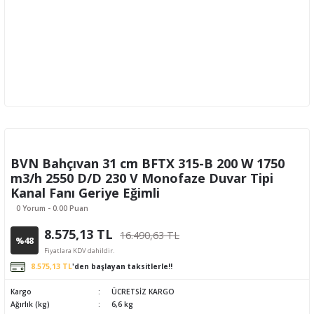
BVN Bahçıvan 31 cm BFTX 315-B 200 W 1750
m3/h 2550 D/D 230 V Monofaze Duvar Tipi
Kanal Fanı Geriye Eğimli
0 Yorum - 0.00 Puan
8.575,13 TL
16.490,63 TL
%48
Fiyatlara KDV dahildir.
8.575,13 TL
'den başlayan taksitlerle!!
Kargo
ÜCRETSİZ KARGO
Ağırlık (kg)
6,6 kg