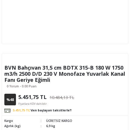
BVN Bahçıvan 31,5 cm BDTX 315-B 180 W 1750
m3/h 2500 D/D 230 V Monofaze Yuvarlak Kanal
Fanı Geriye Eğimli
0 Yorum - 0.00 Puan
5.451,75 TL
10.484,13 TL
%48
Fiyatlara KDV dahildir.
5.451,75 TL
'den başlayan taksitlerle!!
Kargo
ÜCRETSİZ KARGO
Ağırlık (kg)
6,9 kg