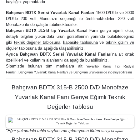
bayiliğini yapmaktadır.
Bahçıvan BDTX Serisi Yuvarlak Kanal Fanları
1500 D/D'de ve 3000
D/D'de 230 volt Monofaze seçeneği ile üretilmektedirler. 220 volt
Monofaze ile de çalıştırılabilmektedirler.
Bahçıvan BDTX 315-B tip Yuvarlak Kanal Fanı
geriye eğimli olup,
detaylı bilgileri yukarıdaki ürün görsellerinin yanında bulabileceğiniz
gibi
teknik değerler tablosuna
,
kapasite tablosuna
ve
teknik çizim ve
ölçüler tablosuna
da aşağıda ulaşabilirsiniz.
Ayrıca
Bahçıvan BDTX Serisi Yuvarlak Kanal Fanları
'na ait ortak
özellikleri ve kullanım alanlarını da aşağıda bulabilirsiniz.
Sitemizde bulunan tüm markalara ait
Yuvarlak Kanal Tipi Radyal
Fanlar
ı,
Bahçıvan Yuvarlak Kanal Fanları ve
Bahçıvan ürünlerini de inceleyebilirsiniz.
Bahçıvan BDTX 315-B 2500 D/D Monofaze
Yuvarlak Kanal Fanı Geriye Eğimli Teknik
Değerler Tablosu
*Eğer yukarıdaki tablo sayfanızda çıkmıyorsa lütfen
buraya tıklayınız.
Bahçıvan BDTX 315-B 2500 D/D Monofaze