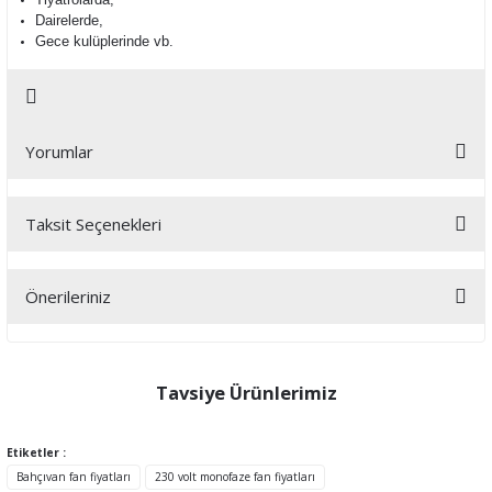
Dairelerde,
Gece kulüplerinde vb.
Yorumlar
Taksit Seçenekleri
Bu ürüne ilk yorumu siz yapın!
Önerileriniz
Yorum Yaz
Bu ürünün fiyat bilgisi, resim, ürün açıklamalarında ve diğer
konularda yetersiz gördüğünüz noktaları öneri formunu kullanarak
tarafımıza iletebilirsiniz.
Tavsiye Ürünlerimiz
Görüş ve önerileriniz için teşekkür ederiz.
Etiketler :
Ürün resmi kalitesiz, bozuk veya görüntülenemiyor.
Bahçıvan fan fiyatları
230 volt monofaze fan fiyatları