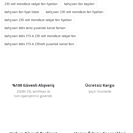
Ürün açıklamasında eksik bilgiler bulunuyor.
230 volt monofaze radyal fan fiyatları
bahçıvan fan bayileri
Ürün bilgilerinde hatalar bulunuyor.
bahçıvan fan fiyat listesi
bahçıvan 230 volt monofaze fan fiyatları
Ürün fiyatı diğer sitelerden daha pahalı.
bahçıvan 230 volt monofaze radyal fan fiyatları
Bu ürüne benzer farklı alternatifler olmalı.
bahçıvan bdtx serisi yuvarlak kanal fanları
bahçıvan bdtx 315-b 230 volt monofaze radyal fan
TÜKENDİ
bahçıvan bdtx 315-b 230volt yuvarlak kanal fanı
Gönder
%100 Güvenli Alışveriş
Ücretsiz Kargo
256Bit SSL sertifikası ile
Şeçili Ürünlerde
tüm siparişleriniz güvende.
BVN Bahçıvan
BVN Bahçıvan BSC-1 2 A 230 V Monofaze Dijital Hız Kontrol Anahtarı
3.017,66 TL
%48
1.569,18 TL