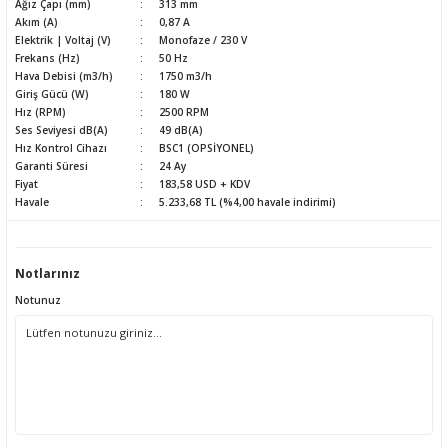
Ağız Çapı (mm)
313 mm
Akım (A)
0,87 A
Elektrik | Voltaj (V)
Monofaze / 230 V
Frekans (Hz)
50 Hz
Hava Debisi (m3/h)
1750 m3/h
Giriş Gücü (W)
180 W
Hız (RPM)
2500 RPM
Ses Seviyesi dB(A)
49 dB(A)
Hız Kontrol Cihazı
BSC1 (OPSİYONEL)
Garanti Süresi
24 Ay
Fiyat
183,58 USD + KDV
Havale
5.233,68 TL (%4,00 havale indirimi)
Notlarınız
Notunuz