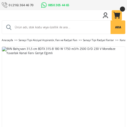
0 (216) 364 46 70
0850 305 44 65
ARA
Anasayfa
Sanayi Tipi Aksiyal Aspiratör, Fan ve Radyal Fan
Sanayi Tipi Radyal Fanlar
Kanal