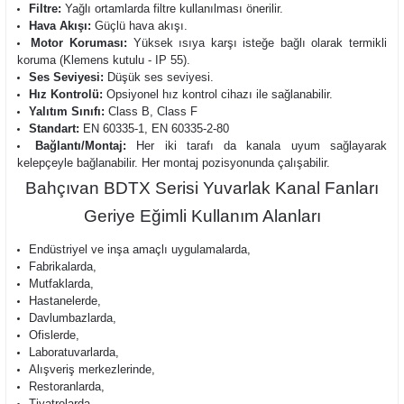
Filtre:
Yağlı ortamlarda filtre kullanılması önerilir.
Hava Akışı:
Güçlü hava akışı.
Motor Koruması:
Yüksek ısıya karşı isteğe bağlı olarak termikli
koruma (Klemens kutulu - IP 55).
Ses Seviyesi:
Düşük ses seviyesi.
Hız Kontrolü:
Opsiyonel hız kontrol cihazı ile sağlanabilir.
Yalıtım Sınıfı:
Class B, Class F
Standart:
EN 60335-1, EN 60335-2-80
Bağlantı/Montaj:
Her iki tarafı da kanala uyum sağlayarak
kelepçeyle bağlanabilir. Her montaj pozisyonunda çalışabilir.
Bahçıvan BDTX Serisi Yuvarlak Kanal Fanları
Geriye Eğimli Kullanım Alanları
Endüstriyel ve inşa amaçlı uygulamalarda,
Fabrikalarda,
Mutfaklarda,
Hastanelerde,
Davlumbazlarda,
Ofislerde,
Laboratuvarlarda,
Alışveriş merkezlerinde,
Restoranlarda,
Tiyatrolarda,