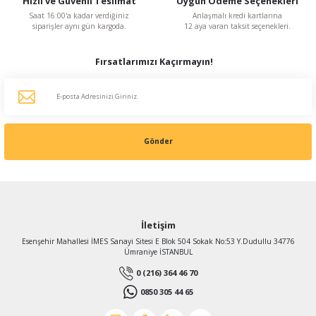
Hızlı ve Güvenli Teslimat
Uygun Ödeme Seçenekleri
KDV Dahildir
Saat 16:00'a kadar verdiğiniz
Anlaşmalı kredi kartlarına
siparişler aynı gün kargoda.
12 aya varan taksit seçenekleri.
Fırsatlarımızı Kaçırmayın!
Gönder
İletişim
Esenşehir Mahallesi İMES Sanayi Sitesi E Blok 504 Sokak No:53 Y.Dudullu 34776
Ümraniye İSTANBUL
0 (216) 364 46 70
0850 305 44 65