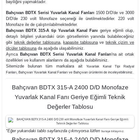
bayiliğini yapmaktadır.
Bahçıvan BDTX Serisi Yuvarlak Kanal Fanları
1500 D/D'de ve 3000
D/D'de 230 volt Monofaze seçeneği ile üretilmektedirler. 220 volt
Monofaze ile de çalıştırılabilmektedirler.
Bahçıvan BDTX 315-A tip Yuvarlak Kanal Fanı
geriye eğimli olup,
detaylı bilgileri yukarıdaki ürün görsellerinin yanında bulabileceğiniz
gibi
teknik değerler tablosuna
,
kapasite tablosuna
ve
teknik çizim ve
ölçüler tablosuna
da aşağıda ulaşabilirsiniz.
Ayrıca
Bahçıvan BDTX Serisi Yuvarlak Kanal Fanları
'na ait ortak
özellikleri ve kullanım alanlarını da aşağıda bulabilirsiniz.
Sitemizde bulunan tüm markalara ait
Yuvarlak Kanal Tipi Radyal
Fanlar
ı,
Bahçıvan Yuvarlak Kanal Fanları ve
Bahçıvan ürünlerini de inceleyebilirsiniz.
Bahçıvan BDTX 315-A 2400 D/D Monofaze
Yuvarlak Kanal Fanı Geriye Eğimli Teknik
Değerler Tablosu
*Eğer yukarıdaki tablo sayfanızda çıkmıyorsa lütfen
buraya tıklayınız.
Bahçıvan BDTX 315-A 2400 D/D Monofaze