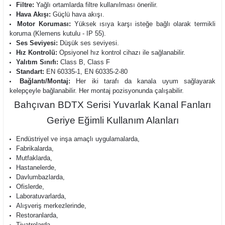
Filtre:
Yağlı ortamlarda filtre kullanılması önerilir.
Hava Akışı:
Güçlü hava akışı.
Motor Koruması:
Yüksek ısıya karşı isteğe bağlı olarak termikli
koruma (Klemens kutulu - IP 55).
Ses Seviyesi:
Düşük ses seviyesi.
Hız Kontrolü:
Opsiyonel hız kontrol cihazı ile sağlanabilir.
Yalıtım Sınıfı:
Class B, Class F
Standart:
EN 60335-1, EN 60335-2-80
Bağlantı/Montaj:
Her iki tarafı da kanala uyum sağlayarak
kelepçeyle bağlanabilir. Her montaj pozisyonunda çalışabilir.
Bahçıvan BDTX Serisi Yuvarlak Kanal Fanları
Geriye Eğimli Kullanım Alanları
Endüstriyel ve inşa amaçlı uygulamalarda,
Fabrikalarda,
Mutfaklarda,
Hastanelerde,
Davlumbazlarda,
Ofislerde,
Laboratuvarlarda,
Alışveriş merkezlerinde,
Restoranlarda,
Tiyatrolarda,