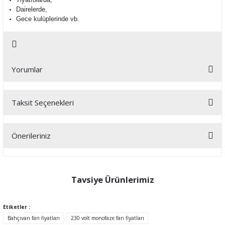
Dairelerde,
Gece kulüplerinde vb.
Yorumlar
Taksit Seçenekleri
Bu ürüne ilk yorumu siz yapın!
Önerileriniz
Yorum Yaz
Bu ürünün fiyat bilgisi, resim, ürün açıklamalarında ve diğer
konularda yetersiz gördüğünüz noktaları öneri formunu kullanarak
tarafımıza iletebilirsiniz.
Tavsiye Ürünlerimiz
Görüş ve önerileriniz için teşekkür ederiz.
Etiketler :
Ürün resmi kalitesiz, bozuk veya görüntülenemiyor.
Bahçıvan fan fiyatları
230 volt monofaze fan fiyatları