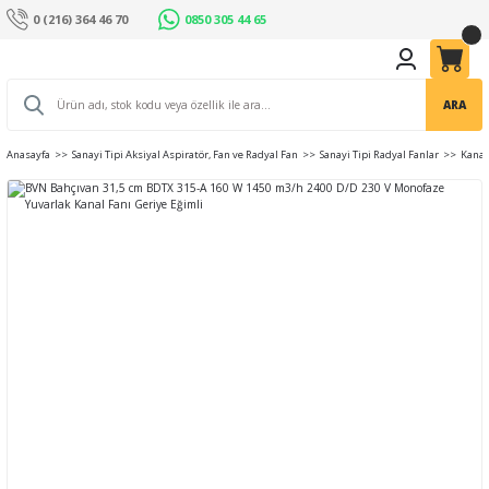
0 (216) 364 46 70
0850 305 44 65
ARA
Anasayfa
Sanayi Tipi Aksiyal Aspiratör, Fan ve Radyal Fan
Sanayi Tipi Radyal Fanlar
Kanal