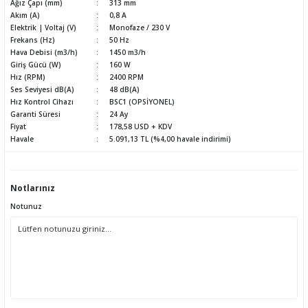
Ağız Çapı (mm)
313 mm
Akım (A)
0,8 A
Elektrik | Voltaj (V)
Monofaze / 230 V
Frekans (Hz)
50 Hz
Hava Debisi (m3/h)
1450 m3/h
Giriş Gücü (W)
160 W
Hız (RPM)
2400 RPM
Ses Seviyesi dB(A)
48 dB(A)
Hız Kontrol Cihazı
BSC1 (OPSİYONEL)
Garanti Süresi
24 Ay
Fiyat
178,58 USD + KDV
Havale
5.091,13 TL (%4,00 havale indirimi)
Notlarınız
Notunuz