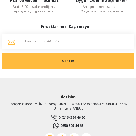
Hızlı ve Güvenli Teslimat
Uygun Ödeme Seçenekleri
KDV Dahildir
Saat 16:00'a kadar verdiğiniz
Anlaşmalı kredi kartlarına
siparişler aynı gün kargoda.
12 aya varan taksit seçenekleri.
Fırsatlarımızı Kaçırmayın!
Gönder
İletişim
Esenşehir Mahallesi İMES Sanayi Sitesi E Blok 504 Sokak No:53 Y.Dudullu 34776
Ümraniye İSTANBUL
0 (216) 364 46 70
0850 305 44 65