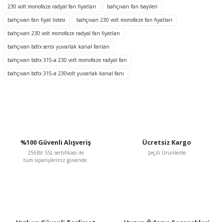
Ürün açıklamasında eksik bilgiler bulunuyor.
230 volt monofaze radyal fan fiyatları
bahçıvan fan bayileri
Ürün bilgilerinde hatalar bulunuyor.
bahçıvan fan fiyat listesi
bahçıvan 230 volt monofaze fan fiyatları
Ürün fiyatı diğer sitelerden daha pahalı.
bahçıvan 230 volt monofaze radyal fan fiyatları
Bu ürüne benzer farklı alternatifler olmalı.
bahçıvan bdtx serisi yuvarlak kanal fanları
bahçıvan bdtx 315-a 230 volt monofaze radyal fan
TÜKENDİ
bahçıvan bdtx 315-a 230volt yuvarlak kanal fanı
Gönder
%100 Güvenli Alışveriş
Ücretsiz Kargo
256Bit SSL sertifikası ile
Şeçili Ürünlerde
tüm siparişleriniz güvende.
BVN Bahçıvan
BVN Bahçıvan BSC-1 2 A 230 V Monofaze Dijital Hız Kontrol Anahtarı
3.017,66 TL
%48
1.569,18 TL