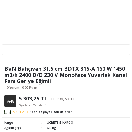
BVN Bahçıvan 31,5 cm BDTX 315-A 160 W 1450
m3/h 2400 D/D 230 V Monofaze Yuvarlak Kanal
Fanı Geriye Eğimli
0 Yorum - 0.00 Puan
5.303,26 TL
10.198,58 TL
%48
Fiyatlara KDV dahildir.
5.303,26 TL
'den başlayan taksitlerle!!
Kargo
ÜCRETSİZ KARGO
Ağırlık (kg)
6,8 kg