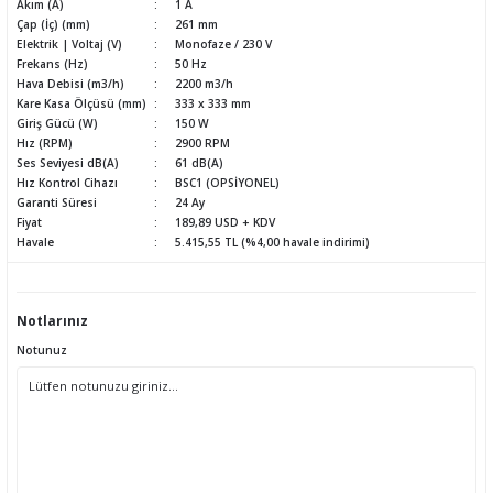
Akım (A)
1 A
Çap (İç) (mm)
261 mm
Elektrik | Voltaj (V)
Monofaze / 230 V
Frekans (Hz)
50 Hz
Hava Debisi (m3/h)
2200 m3/h
Kare Kasa Ölçüsü (mm)
333 x 333 mm
Giriş Gücü (W)
150 W
Hız (RPM)
2900 RPM
Ses Seviyesi dB(A)
61 dB(A)
Hız Kontrol Cihazı
BSC1 (OPSİYONEL)
Garanti Süresi
24 Ay
Fiyat
189,89 USD + KDV
Havale
5.415,55 TL (%4,00 havale indirimi)
Notlarınız
Notunuz