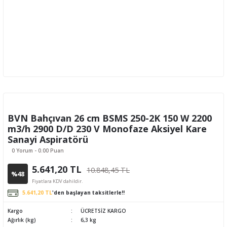
BVN Bahçıvan 26 cm BSMS 250-2K 150 W 2200
m3/h 2900 D/D 230 V Monofaze Aksiyel Kare
Sanayi Aspiratörü
0 Yorum - 0.00 Puan
5.641,20 TL
10.848,45 TL
%48
Fiyatlara KDV dahildir.
5.641,20 TL
'den başlayan taksitlerle!!
Kargo
ÜCRETSİZ KARGO
Ağırlık (kg)
6,3 kg