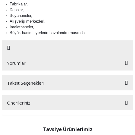
Fabrikalar,
Depolar,
Boyahaneler,
Alışveriş merkezleri,
İmalathaneler,
Büyük hacimli yerlerin havalandırılmasında.
Yorumlar
Taksit Seçenekleri
Bu ürüne ilk yorumu siz yapın!
Önerileriniz
Yorum Yaz
Bu ürünün fiyat bilgisi, resim, ürün açıklamalarında ve diğer
konularda yetersiz gördüğünüz noktaları öneri formunu kullanarak
tarafımıza iletebilirsiniz.
Tavsiye Ürünlerimiz
Görüş ve önerileriniz için teşekkür ederiz.