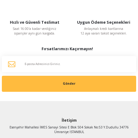
3.018,76 TL
%48
1.569,76 TL
Hızlı ve Güvenli Teslimat
Uygun Ödeme Seçenekleri
KDV Dahildir
Saat 16:00'a kadar verdiğiniz
Anlaşmalı kredi kartlarına
siparişler aynı gün kargoda.
12 aya varan taksit seçenekleri.
Fırsatlarımızı Kaçırmayın!
Gönder
İletişim
Esenşehir Mahallesi İMES Sanayi Sitesi E Blok 504 Sokak No:53 Y.Dudullu 34776
Ümraniye İSTANBUL