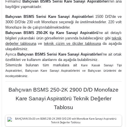
Firmamız
Bahçıvan BSMS Serisi Kare Sanayi Aspiratörleri
'nin ana
bayiliğini yapmaktadır.
Bahçıvan BSMS Serisi Kare Sanayi Aspiratörleri
1500 D/D'de ve
3000 D/D'de 230 volt Monofaze seçeneği ile üretilmektedirler. 220 volt
Monofaze ile de çalıştırılabilmektedirler.
Bahçıvan BSMS 250-2K tip Kare Sanayi Aspiratörü
'ne ait detaylı
bilgileri yukarıdaki ürün görsellerinin yanında bulabileceğiniz gibi
teknik
değerler tablosuna
ve
teknik çizim ve ölçüler tablosuna
da aşağıda
ulaşabilirsiniz.
Ayrıca
Bahçıvan BSMS Serisi Kare Sanayi Aspiratörleri
'ne ait ortak
özellikleri ve kullanım alanlarını da aşağıda bulabilirsiniz.
Sitemizde bulunan tüm markalara ait
Kare Kasalı Sanayi Tipi
Aspiratörler
i,
Bahçıvan Kare Sanayi Aspiratörleri
ni ve
Bahçıvan ürünlerini de
inceleyebilirsiniz.
Bahçıvan BSMS 250-2K 2900 D/D Monofaze
Kare Sanayi Aspiratörü Teknik Değerler
Tablosu