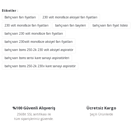
Etiketler :
Ürün resmi kalitesiz, bozuk veya görüntülenemiyor.
Bahçıvan fan fiyatları
230 volt monofaze aksiyal fan fiyatları
Ürün açıklamasında eksik bilgiler bulunuyor.
230 volt monofaze fan fiyatları
bahçıvan fan bayileri
bahçıvan fan fiyat listesi
Ürün bilgilerinde hatalar bulunuyor.
bahçıvan 230 volt monofaze fan fiyatları
Ürün fiyatı diğer sitelerden daha pahalı.
bahçıvan 230volt monofaze aksiyel fan fiyatları
Bu ürüne benzer farklı alternatifler olmalı.
bahçıvan bsms 250-2k 230 volt aksiyel aspiratör
bahçıvan bsms serisi kare sanayi aspiratörleri
TÜKENDİ
bahçıvan bsms 250-2k 230v kare sanayi aspiratör
Gönder
%100 Güvenli Alışveriş
Ücretsiz Kargo
256Bit SSL sertifikası ile
Şeçili Ürünlerde
tüm siparişleriniz güvende.
BVN Bahçıvan
BVN Bahçıvan BSC-1 2 A 230 V Monofaze Dijital Hız Kontrol Anahtarı