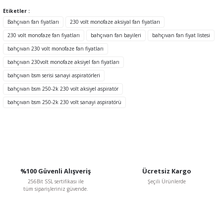
Etiketler :
Ürün resmi kalitesiz, bozuk veya görüntülenemiyor.
Bahçıvan fan fiyatları
230 volt monofaze aksiyal fan fiyatları
Ürün açıklamasında eksik bilgiler bulunuyor.
230 volt monofaze fan fiyatları
bahçıvan fan bayileri
bahçıvan fan fiyat listesi
Ürün bilgilerinde hatalar bulunuyor.
bahçıvan 230 volt monofaze fan fiyatları
Ürün fiyatı diğer sitelerden daha pahalı.
bahçıvan 230volt monofaze aksiyel fan fiyatları
Bu ürüne benzer farklı alternatifler olmalı.
bahçıvan bsm serisi sanayi aspiratörleri
bahçıvan bsm 250-2k 230 volt aksiyel aspiratör
TÜKENDİ
bahçıvan bsm 250-2k 230 volt sanayi aspiratörü
Gönder
%100 Güvenli Alışveriş
Ücretsiz Kargo
256Bit SSL sertifikası ile
Şeçili Ürünlerde
tüm siparişleriniz güvende.
BVN Bahçıvan
BVN Bahçıvan BSC-1 2 A 230 V Monofaze Dijital Hız Kontrol Anahtarı