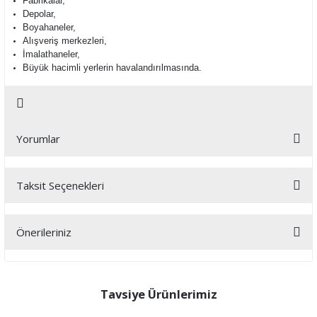
Fabrikalar,
Depolar,
Boyahaneler,
Alışveriş merkezleri,
İmalathaneler,
Büyük hacimli yerlerin havalandırılmasında.
Yorumlar
Taksit Seçenekleri
Bu ürüne ilk yorumu siz yapın!
Önerileriniz
Yorum Yaz
Bu ürünün fiyat bilgisi, resim, ürün açıklamalarında ve diğer
konularda yetersiz gördüğünüz noktaları öneri formunu kullanarak
tarafımıza iletebilirsiniz.
Tavsiye Ürünlerimiz
Görüş ve önerileriniz için teşekkür ederiz.