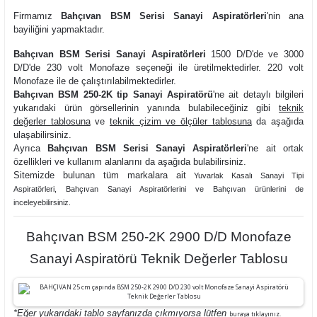
Firmamız
Bahçıvan BSM Serisi Sanayi Aspiratörleri
'nin ana
bayiliğini yapmaktadır.
Bahçıvan BSM Serisi Sanayi Aspiratörleri
1500 D/D'de ve 3000
D/D'de 230 volt Monofaze seçeneği ile üretilmektedirler. 220 volt
Monofaze ile de çalıştırılabilmektedirler.
Bahçıvan BSM 250-2K tip Sanayi Aspiratörü
'ne ait detaylı bilgileri
yukarıdaki ürün görsellerinin yanında bulabileceğiniz gibi
teknik
değerler tablosuna
ve
teknik çizim ve ölçüler tablosuna
da aşağıda
ulaşabilirsiniz.
Ayrıca
Bahçıvan BSM Serisi Sanayi Aspiratörleri
'ne ait ortak
özellikleri ve kullanım alanlarını da aşağıda bulabilirsiniz.
Sitemizde bulunan tüm markalara ait
Yuvarlak Kasalı Sanayi Tipi
Aspiratörler
i,
Bahçıvan Sanayi Aspiratörleri
ni ve
Bahçıvan ürünlerini de
inceleyebilirsiniz.
Bahçıvan BSM 250-2K 2900 D/D Monofaze
Sanayi Aspiratörü Teknik Değerler Tablosu
*Eğer yukarıdaki tablo sayfanızda çıkmıyorsa lütfen
buraya tıklayınız.