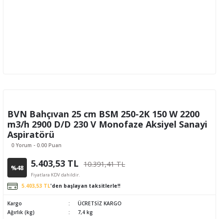
BVN Bahçıvan 25 cm BSM 250-2K 150 W 2200
m3/h 2900 D/D 230 V Monofaze Aksiyel Sanayi
Aspiratörü
0 Yorum - 0.00 Puan
5.403,53 TL
10.391,41 TL
%48
Fiyatlara KDV dahildir.
5.403,53 TL
'den başlayan taksitlerle!!
Kargo
ÜCRETSİZ KARGO
Ağırlık (kg)
7,4 kg