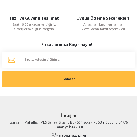
3.018,76 TL
%48
1.569,76 TL
Hızlı ve Güvenli Teslimat
Uygun Ödeme Seçenekleri
KDV Dahildir
Saat 16:00'a kadar verdiğiniz
Anlaşmalı kredi kartlarına
siparişler aynı gün kargoda.
12 aya varan taksit seçenekleri.
Fırsatlarımızı Kaçırmayın!
Gönder
İletişim
Esenşehir Mahallesi İMES Sanayi Sitesi E Blok 504 Sokak No:53 Y.Dudullu 34776
Ümraniye İSTANBUL
0 (216) 364 46 70