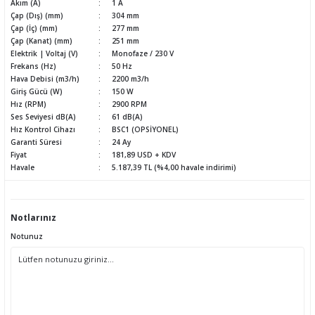
Akım (A)
1 A
Çap (Dış) (mm)
304 mm
Çap (İç) (mm)
277 mm
Çap (Kanat) (mm)
251 mm
Elektrik | Voltaj (V)
Monofaze / 230 V
Frekans (Hz)
50 Hz
Hava Debisi (m3/h)
2200 m3/h
Giriş Gücü (W)
150 W
Hız (RPM)
2900 RPM
Ses Seviyesi dB(A)
61 dB(A)
Hız Kontrol Cihazı
BSC1 (OPSİYONEL)
Garanti Süresi
24 Ay
Fiyat
181,89 USD + KDV
Havale
5.187,39 TL (%4,00 havale indirimi)
Notlarınız
Notunuz