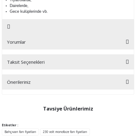
Dairelerde,
Gece kulüplerinde vb.
Yorumlar
Taksit Seçenekleri
Bu ürüne ilk yorumu siz yapın!
Önerileriniz
Yorum Yaz
Bu ürünün fiyat bilgisi, resim, ürün açıklamalarında ve diğer
konularda yetersiz gördüğünüz noktaları öneri formunu kullanarak
tarafımıza iletebilirsiniz.
Tavsiye Ürünlerimiz
Görüş ve önerileriniz için teşekkür ederiz.
Etiketler :
Ürün resmi kalitesiz, bozuk veya görüntülenemiyor.
Bahçıvan fan fiyatları
230 volt monofaze fan fiyatları