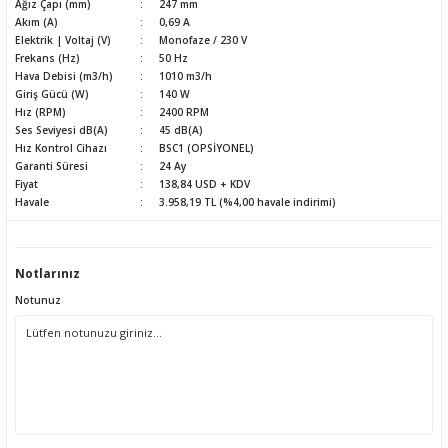
Ağız Çapı (mm)
247 mm
Akım (A)
0,69 A
Elektrik | Voltaj (V)
Monofaze / 230 V
Frekans (Hz)
50 Hz
Hava Debisi (m3/h)
1010 m3/h
Giriş Gücü (W)
140 W
Hız (RPM)
2400 RPM
Ses Seviyesi dB(A)
45 dB(A)
Hız Kontrol Cihazı
BSC1 (OPSİYONEL)
Garanti Süresi
24 Ay
Fiyat
138,84 USD + KDV
Havale
3.958,19 TL (%4,00 havale indirimi)
Notlarınız
Notunuz