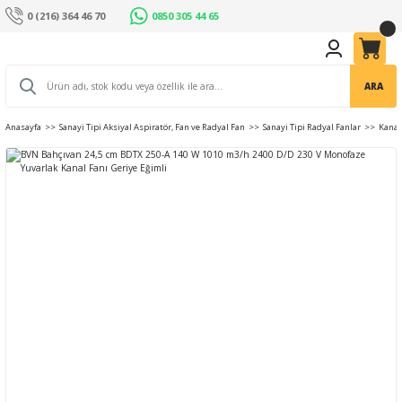
0 (216) 364 46 70
0850 305 44 65
ARA
Anasayfa
Sanayi Tipi Aksiyal Aspiratör, Fan ve Radyal Fan
Sanayi Tipi Radyal Fanlar
Kanal