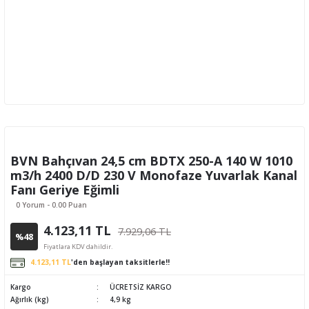
BVN Bahçıvan 24,5 cm BDTX 250-A 140 W 1010
m3/h 2400 D/D 230 V Monofaze Yuvarlak Kanal
Fanı Geriye Eğimli
0 Yorum - 0.00 Puan
4.123,11 TL
7.929,06 TL
%48
Fiyatlara KDV dahildir.
4.123,11 TL
'den başlayan taksitlerle!!
Kargo
ÜCRETSİZ KARGO
Ağırlık (kg)
4,9 kg