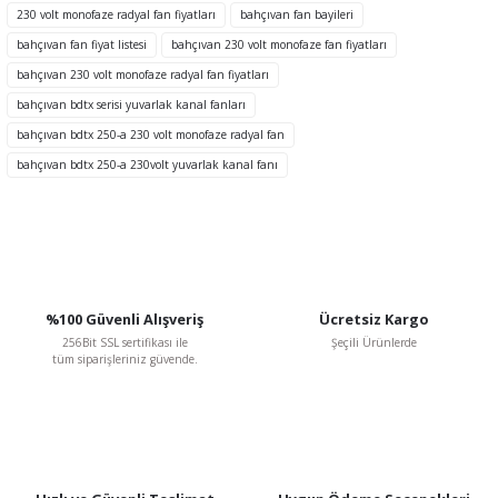
Ürün açıklamasında eksik bilgiler bulunuyor.
230 volt monofaze radyal fan fiyatları
bahçıvan fan bayileri
Ürün bilgilerinde hatalar bulunuyor.
bahçıvan fan fiyat listesi
bahçıvan 230 volt monofaze fan fiyatları
Ürün fiyatı diğer sitelerden daha pahalı.
bahçıvan 230 volt monofaze radyal fan fiyatları
Bu ürüne benzer farklı alternatifler olmalı.
bahçıvan bdtx serisi yuvarlak kanal fanları
bahçıvan bdtx 250-a 230 volt monofaze radyal fan
TÜKENDİ
bahçıvan bdtx 250-a 230volt yuvarlak kanal fanı
Gönder
%100 Güvenli Alışveriş
Ücretsiz Kargo
256Bit SSL sertifikası ile
Şeçili Ürünlerde
tüm siparişleriniz güvende.
BVN Bahçıvan
BVN Bahçıvan BSC-1 2 A 230 V Monofaze Dijital Hız Kontrol Anahtarı
3.017,66 TL
%48
1.569,18 TL