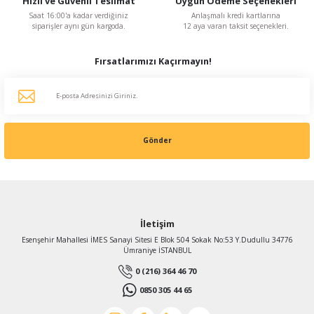
Hızlı ve Güvenli Teslimat
Uygun Ödeme Seçenekleri
KDV Dahildir
Saat 16:00'a kadar verdiğiniz
Anlaşmalı kredi kartlarına
siparişler aynı gün kargoda.
12 aya varan taksit seçenekleri.
Fırsatlarımızı Kaçırmayın!
Gönder
İletişim
Esenşehir Mahallesi İMES Sanayi Sitesi E Blok 504 Sokak No:53 Y.Dudullu 34776
Ümraniye İSTANBUL
0 (216) 364 46 70
0850 305 44 65