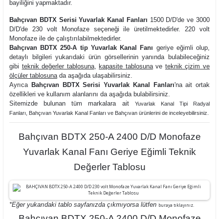
bayiliğini yapmaktadır.
Bahçıvan BDTX Serisi Yuvarlak Kanal Fanları
1500 D/D'de ve 3000
D/D'de 230 volt Monofaze seçeneği ile üretilmektedirler. 220 volt
Monofaze ile de çalıştırılabilmektedirler.
Bahçıvan BDTX 250-A tip Yuvarlak Kanal Fanı
geriye eğimli olup,
detaylı bilgileri yukarıdaki ürün görsellerinin yanında bulabileceğiniz
gibi
teknik değerler tablosuna
,
kapasite tablosuna
ve
teknik çizim ve
ölçüler tablosuna
da aşağıda ulaşabilirsiniz.
Ayrıca
Bahçıvan BDTX Serisi Yuvarlak Kanal Fanları
'na ait ortak
özellikleri ve kullanım alanlarını da aşağıda bulabilirsiniz.
Sitemizde bulunan tüm markalara ait
Yuvarlak Kanal Tipi Radyal
Fanlar
ı,
Bahçıvan Yuvarlak Kanal Fanları ve
Bahçıvan ürünlerini de inceleyebilirsiniz.
Bahçıvan BDTX 250-A 2400 D/D Monofaze
Yuvarlak Kanal Fanı Geriye Eğimli Teknik
Değerler Tablosu
*Eğer yukarıdaki tablo sayfanızda çıkmıyorsa lütfen
buraya tıklayınız.
Bahçıvan BDTX 250-A 2400 D/D Monofaze