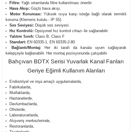
Filtre:
Yağlı ortamlarda filtre kullanılması önerilir.
Hava Akışı:
Güçlü hava akışı.
Motor Koruması:
Yüksek ısıya karşı isteğe bağlı olarak termikli
koruma (Klemens kutulu - IP 55).
Ses Seviyesi:
Düşük ses seviyesi.
Hız Kontrolü:
Opsiyonel hız kontrol cihazı ile sağlanabilir.
Yalıtım Sınıfı:
Class B, Class F
Standart:
EN 60335-1, EN 60335-2-80
Bağlantı/Montaj:
Her iki tarafı da kanala uyum sağlayarak
kelepçeyle bağlanabilir. Her montaj pozisyonunda çalışabilir.
Bahçıvan BDTX Serisi Yuvarlak Kanal Fanları
Geriye Eğimli Kullanım Alanları
Endüstriyel ve inşa amaçlı uygulamalarda,
Fabrikalarda,
Mutfaklarda,
Hastanelerde,
Davlumbazlarda,
Ofislerde,
Laboratuvarlarda,
Alışveriş merkezlerinde,
Restoranlarda,
Tiyatrolarda,