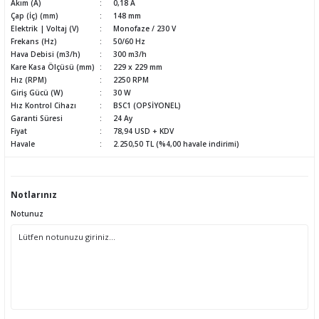
Akım (A)
0,18 A
Çap (İç) (mm)
148 mm
Elektrik | Voltaj (V)
Monofaze / 230 V
Frekans (Hz)
50/60 Hz
Hava Debisi (m3/h)
300 m3/h
Kare Kasa Ölçüsü (mm)
229 x 229 mm
Hız (RPM)
2250 RPM
Giriş Gücü (W)
30 W
Hız Kontrol Cihazı
BSC1 (OPSİYONEL)
Garanti Süresi
24 Ay
Fiyat
78,94 USD + KDV
Havale
2.250,50 TL (%4,00 havale indirimi)
Notlarınız
Notunuz