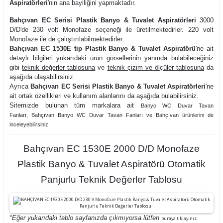
Aspiratörleri
'nin ana bayiliğini yapmaktadır.
Bahçıvan EC Serisi Plastik Banyo & Tuvalet Aspiratörleri
3000
D/D'de 230 volt Monofaze seçeneği ile üretilmektedirler. 220 volt
Monofaze ile de çalıştırılabilmektedirler.
Bahçıvan EC 1530E tip Plastik Banyo & Tuvalet Aspiratörü
'ne ait
detaylı bilgileri yukarıdaki ürün görsellerinin yanında bulabileceğiniz
gibi
teknik değerler tablosuna
ve
teknik çizim ve ölçüler tablosuna
da
aşağıda ulaşabilirsiniz.
Ayrıca
Bahçıvan EC Serisi Plastik Banyo & Tuvalet Aspiratörleri
'ne
ait ortak özellikleri ve kullanım alanlarını da aşağıda bulabilirsiniz.
Sitemizde bulunan tüm markalara ait
Banyo WC Duvar Tavan
Fanları
,
Bahçıvan Banyo WC Duvar Tavan Fanları ve
Bahçıvan ürünlerini de
inceleyebilirsiniz.
Bahçıvan EC 1530E 2000 D/D Monofaze
Plastik Banyo & Tuvalet Aspiratörü Otomatik
Panjurlu Teknik Değerler Tablosu
*Eğer yukarıdaki tablo sayfanızda çıkmıyorsa lütfen
buraya tıklayınız.