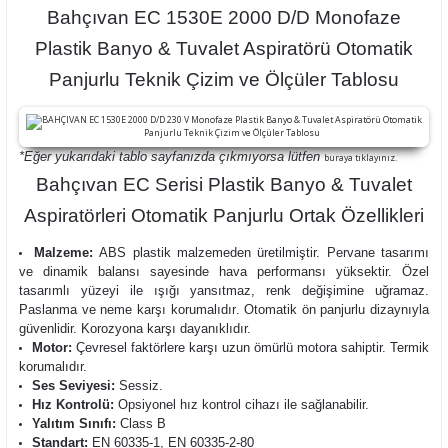
Bahçıvan EC 1530E 2000 D/D Monofaze
Plastik Banyo & Tuvalet Aspiratörü Otomatik
Panjurlu Teknik Çizim ve Ölçüler Tablosu
*Eğer yukarıdaki tablo sayfanızda çıkmıyorsa lütfen
buraya tıklayınız.
Bahçıvan EC Serisi Plastik Banyo & Tuvalet
Aspiratörleri Otomatik Panjurlu Ortak Özellikleri
Malzeme:
ABS plastik malzemeden üretilmiştir. Pervane tasarımı
ve dinamik balansı sayesinde hava performansı yüksektir. Özel
tasarımlı yüzeyi ile ışığı yansıtmaz, renk değişimine uğramaz.
Paslanma ve neme karşı korumalıdır
. Otomatik ön panjurlu dizaynıyla
güvenlidir. Korozyona karşı dayanıklıdır.
Motor:
Çevresel faktörlere karşı uzun ömürlü motora sahiptir. Termik
korumalıdır.
Ses Seviyesi:
Sessiz.
Hız Kontrolü:
Opsiyonel hız kontrol cihazı ile sağlanabilir.
Yalıtım Sınıfı:
Class B
Standart:
EN 60335-1, EN 60335-2-80