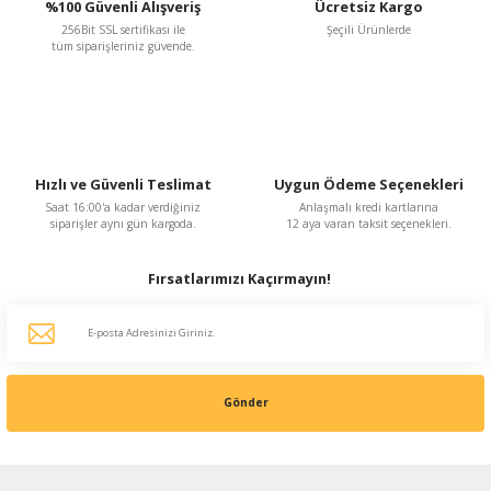
%100 Güvenli Alışveriş
Ücretsiz Kargo
256Bit SSL sertifikası ile
Şeçili Ürünlerde
tüm siparişleriniz güvende.
BVN Bahçıvan
BVN Bahçıvan BSC-1 2 A 230 V Monofaze Dijital Hız Kontrol Anahtarı
3.017,66 TL
%48
1.569,18 TL
Hızlı ve Güvenli Teslimat
Uygun Ödeme Seçenekleri
KDV Dahildir
Saat 16:00'a kadar verdiğiniz
Anlaşmalı kredi kartlarına
siparişler aynı gün kargoda.
12 aya varan taksit seçenekleri.
Fırsatlarımızı Kaçırmayın!
Gönder