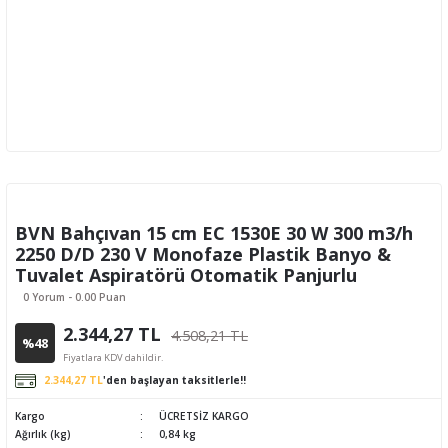
BVN Bahçıvan 15 cm EC 1530E 30 W 300 m3/h
2250 D/D 230 V Monofaze Plastik Banyo &
Tuvalet Aspiratörü Otomatik Panjurlu
0 Yorum - 0.00 Puan
2.344,27 TL
4.508,21 TL
%48
Fiyatlara KDV dahildir.
2.344,27 TL
'den başlayan taksitlerle!!
Kargo
ÜCRETSİZ KARGO
Ağırlık (kg)
0,84 kg