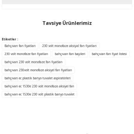
Bu ürünün fiyat bilgisi, resim, ürün açıklamalarında ve diğer
konularda yetersiz gördüğünüz noktaları öneri formunu kullanarak
tarafımıza iletebilirsiniz.
Tavsiye Ürünlerimiz
Görüş ve önerileriniz için teşekkür ederiz.
Etiketler :
Ürün resmi kalitesiz, bozuk veya görüntülenemiyor.
Bahçıvan fan fiyatları
230 volt monofaze aksiyal fan fiyatları
Ürün açıklamasında eksik bilgiler bulunuyor.
230 volt monofaze fan fiyatları
bahçıvan fan bayileri
bahçıvan fan fiyat listesi
Ürün bilgilerinde hatalar bulunuyor.
bahçıvan 230 volt monofaze fan fiyatları
Ürün fiyatı diğer sitelerden daha pahalı.
bahçıvan 230volt monofaze aksiyel fan fiyatları
Bu ürüne benzer farklı alternatifler olmalı.
bahçıvan ec plastik banyo tuvalet aspiratörleri
bahçıvan ec 1530e 230 volt monofaze aksiyel fan
TÜKENDİ
bahçıvan ec 1530e 230 volt plastik banyo tuvalet
Gönder