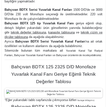
bayiliğini yapmaktadır.
Bahçıvan BDTX Serisi Yuvarlak Kanal Fanları
1500 D/D'de ve 3000
D/D'de 230 volt Monofaze seçeneği ile üretilmektedirler. 220 volt
Monofaze ile de çalıştırılabilmektedirler.
Bahçıvan BDTX 125 tip Yuvarlak Kanal Fanı
geriye eğimli olup,
detaylı bilgileri yukarıdaki ürün görsellerinin yanında bulabileceğiniz
gibi
teknik değerler tablosuna
,
kapasite tablosuna
ve
teknik çizim ve
ölçüler tablosuna
da aşağıda ulaşabilirsiniz.
Ayrıca
Bahçıvan BDTX Serisi Yuvarlak Kanal Fanları
'na ait ortak
özellikleri ve kullanım alanlarını da aşağıda bulabilirsiniz.
Sitemizde bulunan tüm markalara ait
Yuvarlak Kanal Tipi Radyal
Fanlar
ı,
Bahçıvan Yuvarlak Kanal Fanları ve
Bahçıvan ürünlerini de inceleyebilirsiniz.
Bahçıvan BDTX 125 2325 D/D Monofaze
Yuvarlak Kanal Fanı Geriye Eğimli Teknik
Değerler Tablosu
*Eğer yukarıdaki tablo sayfanızda çıkmıyorsa lütfen
buraya tıklayınız.
Bahçıvan BDTX 125 2325 D/D Monofaze