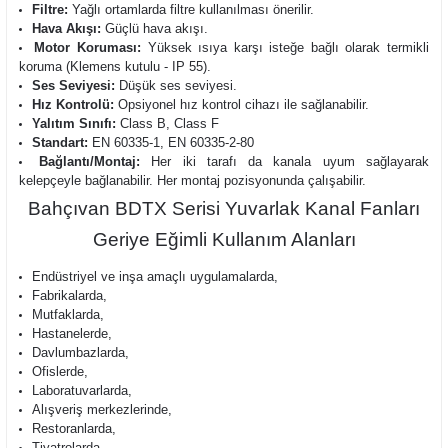
Filtre:
Yağlı ortamlarda filtre kullanılması önerilir.
Hava Akışı:
Güçlü hava akışı.
Motor Koruması:
Yüksek ısıya karşı isteğe bağlı olarak termikli
koruma (Klemens kutulu - IP 55).
Ses Seviyesi:
Düşük ses seviyesi.
Hız Kontrolü:
Opsiyonel hız kontrol cihazı ile sağlanabilir.
Yalıtım Sınıfı:
Class B, Class F
Standart:
EN 60335-1, EN 60335-2-80
Bağlantı/Montaj:
Her iki tarafı da kanala uyum sağlayarak
kelepçeyle bağlanabilir. Her montaj pozisyonunda çalışabilir.
Bahçıvan BDTX Serisi Yuvarlak Kanal Fanları
Geriye Eğimli Kullanım Alanları
Endüstriyel ve inşa amaçlı uygulamalarda,
Fabrikalarda,
Mutfaklarda,
Hastanelerde,
Davlumbazlarda,
Ofislerde,
Laboratuvarlarda,
Alışveriş merkezlerinde,
Restoranlarda,
Tiyatrolarda,