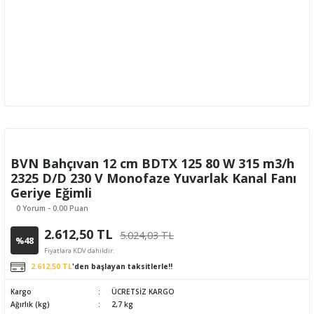
BVN Bahçıvan 12 cm BDTX 125 80 W 315 m3/h
2325 D/D 230 V Monofaze Yuvarlak Kanal Fanı
Geriye Eğimli
0 Yorum - 0.00 Puan
2.612,50 TL
5.024,03 TL
%48
Fiyatlara KDV dahildir.
2.612,50 TL
'den başlayan taksitlerle!!
Kargo
ÜCRETSİZ KARGO
Ağırlık (kg)
2,7 kg