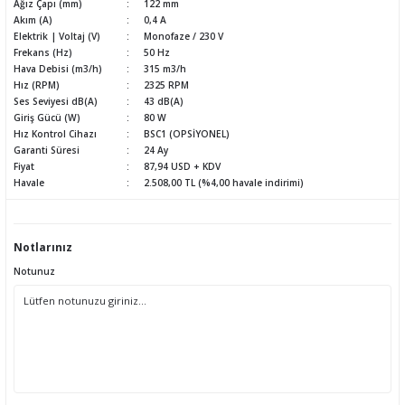
Ağız Çapı (mm)
122 mm
Akım (A)
0,4 A
Elektrik | Voltaj (V)
Monofaze / 230 V
Frekans (Hz)
50 Hz
Hava Debisi (m3/h)
315 m3/h
Hız (RPM)
2325 RPM
Ses Seviyesi dB(A)
43 dB(A)
Giriş Gücü (W)
80 W
Hız Kontrol Cihazı
BSC1 (OPSİYONEL)
Garanti Süresi
24 Ay
Fiyat
87,94 USD + KDV
Havale
2.508,00 TL (%4,00 havale indirimi)
Notlarınız
Notunuz