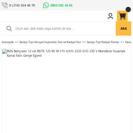
0 (216) 364 46 70
0850 305 44 65
ARA
Anasayfa
Sanayi Tipi Aksiyal Aspiratör, Fan ve Radyal Fan
Sanayi Tipi Radyal Fanlar
Kanal