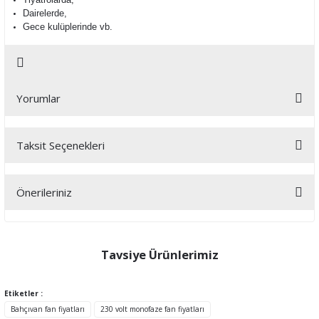
Dairelerde,
Gece kulüplerinde vb.
Yorumlar
Taksit Seçenekleri
Bu ürüne ilk yorumu siz yapın!
Önerileriniz
Yorum Yaz
Bu ürünün fiyat bilgisi, resim, ürün açıklamalarında ve diğer
konularda yetersiz gördüğünüz noktaları öneri formunu kullanarak
tarafımıza iletebilirsiniz.
Tavsiye Ürünlerimiz
Görüş ve önerileriniz için teşekkür ederiz.
Etiketler :
Ürün resmi kalitesiz, bozuk veya görüntülenemiyor.
Bahçıvan fan fiyatları
230 volt monofaze fan fiyatları