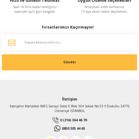
Hızlı ve Güvenli Teslimat
Uygun Ödeme Seçenekleri
KDV Dahildir
Saat 16:00'a kadar verdiğiniz
Anlaşmalı kredi kartlarına
siparişler aynı gün kargoda.
12 aya varan taksit seçenekleri.
Fırsatlarımızı Kaçırmayın!
Gönder
İletişim
Esenşehir Mahallesi İMES Sanayi Sitesi E Blok 504 Sokak No:53 Y.Dudullu 34776
Ümraniye İSTANBUL
0 (216) 364 46 70
0850 305 44 65