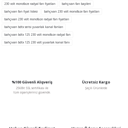
Ürün açıklamasında eksik bilgiler bulunuyor.
230 volt monofaze radyal fan fiyatları
bahçıvan fan bayileri
Ürün bilgilerinde hatalar bulunuyor.
bahçıvan fan fiyat listesi
bahçıvan 230 volt monofaze fan fiyatları
Ürün fiyatı diğer sitelerden daha pahalı.
bahçıvan 230 volt monofaze radyal fan fiyatları
Bu ürüne benzer farklı alternatifler olmalı.
bahçıvan bdtx serisi yuvarlak kanal fanları
bahçıvan bdtx 125 230 volt monofaze radyal fan
TÜKENDİ
bahçıvan bdtx 125 230 volt yuvarlak kanal fanı
Gönder
%100 Güvenli Alışveriş
Ücretsiz Kargo
256Bit SSL sertifikası ile
Şeçili Ürünlerde
tüm siparişleriniz güvende.
BVN Bahçıvan
BVN Bahçıvan BSC-1 2 A 230 V Monofaze Dijital Hız Kontrol Anahtarı
3.018,76 TL
%48
1.569,76 TL