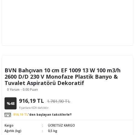
BVN Bahçıvan 10 cm EF 1009 13 W 100 m3/h
2600 D/D 230 V Monofaze Plastik Banyo &
Tuvalet Aspiratörü Dekoratif
0 Yorum - 0.00 Puan
916,19 TL
1.761,90 TL
%48
Fiyatlara KDV dahildir.
916,19 TL
'den başlayan taksitlerle!!
Kargo
ÜCRETSİZ KARGO
Ağırlık (kg)
0,5 kg