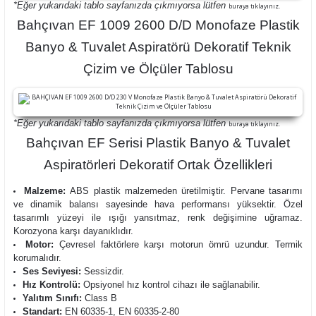
*Eğer yukarıdaki tablo sayfanızda çıkmıyorsa lütfen
buraya tıklayınız.
Bahçıvan EF 1009 2600 D/D Monofaze Plastik
Banyo & Tuvalet Aspiratörü Dekoratif Teknik
Çizim ve Ölçüler Tablosu
*Eğer yukarıdaki tablo sayfanızda çıkmıyorsa lütfen
buraya tıklayınız.
Bahçıvan EF Serisi Plastik Banyo & Tuvalet
Aspiratörleri Dekoratif Ortak Özellikleri
Malzeme:
ABS plastik malzemeden üretilmiştir.
Pervane tasarımı
ve dinamik balansı sayesinde hava performansı yüksektir. Özel
tasarımlı yüzeyi ile ışığı yansıtmaz, renk değişimine uğramaz
.
Korozyona karşı dayanıklıdır.
Motor:
Çevresel faktörlere karşı motorun ömrü uzundur. Termik
korumalıdır.
Ses Seviyesi:
Sessizdir.
Hız Kontrolü:
Opsiyonel hız kontrol cihazı ile sağlanabilir.
Yalıtım Sınıfı:
Class B
Standart:
EN 60335-1, EN 60335-2-80