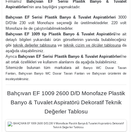
Firmamız
Bahçıvan EF Serisi Plastik Banyo & Tuvalet
Aspiratörleri
'nin ana bayiliğini yapmaktadır.
Bahçıvan EF Serisi Plastik Banyo & Tuvalet Aspiratörleri
3000
D/D'de 230 volt Monofaze seçeneği ile üretilmektedirler. 220 volt
Monofaze ile de çalıştırılabilmektedirler.
Bahçıvan EF 1009 tip Plastik Banyo & Tuvalet Aspiratörü
'ne ait
detaylı bilgileri yukarıdaki ürün görsellerinin yanında bulabileceğiniz
gibi
teknik değerler tablosuna
ve
teknik çizim ve ölçüler tablosuna
da
aşağıda ulaşabilirsiniz.
Ayrıca
Bahçıvan EF Serisi Plastik Banyo & Tuvalet Aspiratörleri
'ne
ait ortak özellikleri ve kullanım alanlarını da aşağıda bulabilirsiniz.
Sitemizde bulunan tüm markalara ait
Banyo WC Duvar Tavan
Fanları
,
Bahçıvan Banyo WC Duvar Tavan Fanları ve
Bahçıvan ürünlerini de
inceleyebilirsiniz.
Bahçıvan EF 1009 2600 D/D Monofaze Plastik
Banyo & Tuvalet Aspiratörü Dekoratif Teknik
Değerler Tablosu