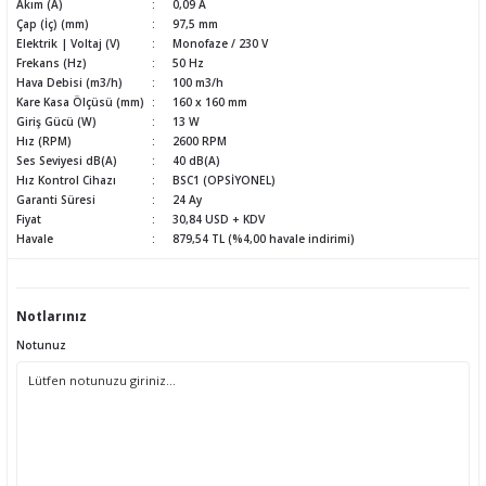
Akım (A)
0,09 A
Çap (İç) (mm)
97,5 mm
Elektrik | Voltaj (V)
Monofaze / 230 V
Frekans (Hz)
50 Hz
Hava Debisi (m3/h)
100 m3/h
Kare Kasa Ölçüsü (mm)
160 x 160 mm
Giriş Gücü (W)
13 W
Hız (RPM)
2600 RPM
Ses Seviyesi dB(A)
40 dB(A)
Hız Kontrol Cihazı
BSC1 (OPSİYONEL)
Garanti Süresi
24 Ay
Fiyat
30,84 USD + KDV
Havale
879,54 TL (%4,00 havale indirimi)
Notlarınız
Notunuz