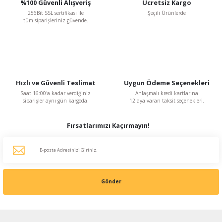
%100 Güvenli Alışveriş
Ücretsiz Kargo
256Bit SSL sertifikası ile
Şeçili Ürünlerde
tüm siparişleriniz güvende.
BVN Bahçıvan
BVN Bahçıvan BSC-1 2 A 230 V Monofaze Dijital Hız Kontrol Anahtarı
3.018,76 TL
%48
1.569,76 TL
Hızlı ve Güvenli Teslimat
Uygun Ödeme Seçenekleri
KDV Dahildir
Saat 16:00'a kadar verdiğiniz
Anlaşmalı kredi kartlarına
siparişler aynı gün kargoda.
12 aya varan taksit seçenekleri.
Fırsatlarımızı Kaçırmayın!
Gönder