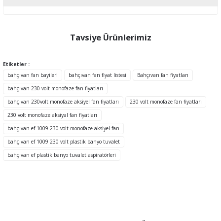
Bu ürünün fiyat bilgisi, resim, ürün açıklamalarında ve diğer
konularda yetersiz gördüğünüz noktaları öneri formunu kullanarak
tarafımıza iletebilirsiniz.
Tavsiye Ürünlerimiz
Görüş ve önerileriniz için teşekkür ederiz.
Etiketler :
Ürün resmi kalitesiz, bozuk veya görüntülenemiyor.
bahçıvan fan bayileri
bahçıvan fan fiyat listesi
Bahçıvan fan fiyatları
Ürün açıklamasında eksik bilgiler bulunuyor.
bahçıvan 230 volt monofaze fan fiyatları
Ürün bilgilerinde hatalar bulunuyor.
bahçıvan 230volt monofaze aksiyel fan fiyatları
230 volt monofaze fan fiyatları
Ürün fiyatı diğer sitelerden daha pahalı.
230 volt monofaze aksiyal fan fiyatları
Bu ürüne benzer farklı alternatifler olmalı.
bahçıvan ef 1009 230 volt monofaze aksiyel fan
bahçıvan ef 1009 230 volt plastik banyo tuvalet
TÜKENDİ
bahçıvan ef plastik banyo tuvalet aspiratörleri
Gönder