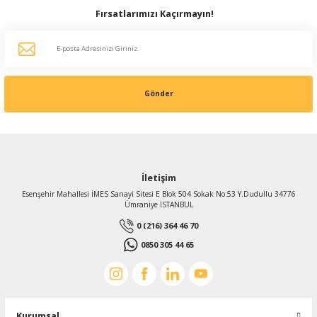
Fırsatlarımızı Kaçırmayın!
Gönder
İletişim
Esenşehir Mahallesi İMES Sanayi Sitesi E Blok 504 Sokak No:53 Y.Dudullu 34776
Ümraniye İSTANBUL
0 (216) 364 46 70
0850 305 44 65
Kurumsal