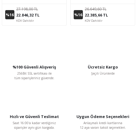
27.198,00 TL
26.649,60 TL
%16
%16
22.846,32 TL
22.385,66 TL
KDV Dahildir
KDV Dahildir
%100 Güvenli Alışveriş
Ücretsiz Kargo
256Bit SSL sertifikası ile
Şeçili Ürünlerde
tüm siparişleriniz güvende.
Hızlı ve Güvenli Teslimat
Uygun Ödeme Seçenekleri
Saat 16:00'a kadar verdiğiniz
Anlaşmalı kredi kartlarına
siparişler aynı gün kargoda.
12 aya varan taksit seçenekleri.