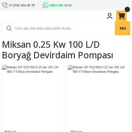
0 (216) 364 46 70
0850 305 44 65
ARA
Miksan 0.25 Kw 100 L/d
Boryağ Devirdaim Pompası
Miksan
Miksan