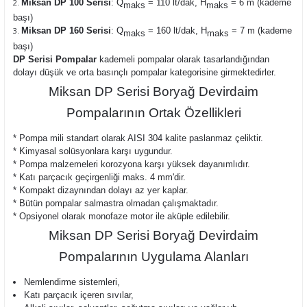
Miksan DP 100 Serisi
: Q
= 110 lt/dak, H
= 6 m (kademe
maks
maks
başı)
Miksan DP 160 Serisi
: Q
= 160 lt/dak, H
= 7 m (kademe
maks
maks
başı)
DP Serisi Pompalar
kademeli pompalar olarak tasarlandığından
dolayı düşük ve orta basınçlı pompalar kategorisine girmektedirler.
Miksan DP Serisi Boryağ Devirdaim
Pompalarının Ortak Özellikleri
* Pompa mili standart olarak AISI 304 kalite paslanmaz çeliktir.
* Kimyasal solüsyonlara karşı uygundur.
* Pompa malzemeleri korozyona karşı yüksek dayanımlıdır.
* Katı parçacık geçirgenliği maks. 4 mm'dir.
* Kompakt dizaynından dolayı az yer kaplar.
* Bütün pompalar salmastra olmadan çalışmaktadır.
* Opsiyonel olarak monofaze motor ile aküple edilebilir.
Miksan DP Serisi Boryağ Devirdaim
Pompalarının Uygulama Alanları
Nemlendirme sistemleri
,
Katı parçacık içeren sıvılar,