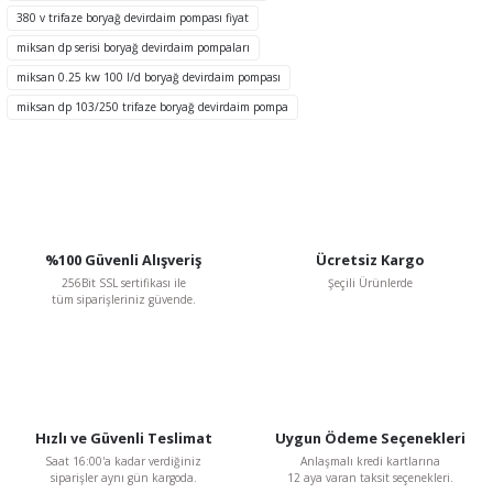
Ürün fiyatı diğer sitelerden daha pahalı.
380 v trifaze boryağ devirdaim pompası fiyat
Bu ürüne benzer farklı alternatifler olmalı.
miksan dp serisi boryağ devirdaim pompaları
miksan 0.25 kw 100 l/d boryağ devirdaim pompası
miksan dp 103/250 trifaze boryağ devirdaim pompa
Gönder
%100 Güvenli Alışveriş
Ücretsiz Kargo
256Bit SSL sertifikası ile
Şeçili Ürünlerde
tüm siparişleriniz güvende.
Hızlı ve Güvenli Teslimat
Uygun Ödeme Seçenekleri
Saat 16:00'a kadar verdiğiniz
Anlaşmalı kredi kartlarına
siparişler aynı gün kargoda.
12 aya varan taksit seçenekleri.