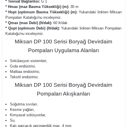
* Tesisat Bağlantısı:
G 1
* Hmax (max Basma Yüksekliği) (m):
30 m
* Hopt (optimum Basma Yüksekliği) (m):
Yukarıdaki linkten Miksan
Pompaları Kataloğu'nu inceleyiniz.
* Qmax (max Debi) (lt/dak):
60 lt/dak
* Qopt (optimum Debi) (lt/dak):
Yukarıdaki linkten Miksan Pompaları
Kataloğu'nu inceleyiniz.
Miksan DP 100 Serisi Boryağ Devirdaim
Pompaları Uygulama Alanları
Sirkülasyon sistemleri,
Gıda endüstrisi,
Matbaa endüstrisi,
Tekstil endüstrisi.
Miksan DP 100 Serisi Boryağ Devirdaim
Pompaları Akışkanları
Soğutma sıvıları,
Kesme yağları,
Kimyasal solüsyonlar,
Su,
Katı parçacık geçirgenliği max. 4 mm,