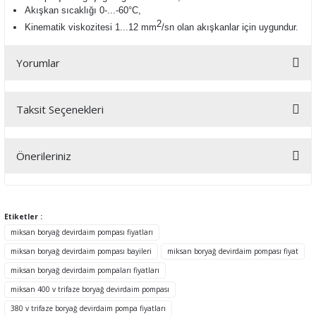
Akışkan sıcaklığı 0-...-60°C,
2
Kinematik viskozitesi 1...12 mm
/sn olan a
kışkanlar için uygundur.
Yorumlar
Taksit Seçenekleri
Bu ürüne ilk yorumu siz yapın!
Önerileriniz
Yorum Yaz
Bu ürünün fiyat bilgisi, resim, ürün açıklamalarında ve diğer
konularda yetersiz gördüğünüz noktaları öneri formunu kullanarak
tarafımıza iletebilirsiniz.
Etiketler :
Görüş ve önerileriniz için teşekkür ederiz.
miksan boryağ devirdaim pompası fiyatları
miksan boryağ devirdaim pompası bayileri
miksan boryağ devirdaim pompası fiyat
Ürün resmi kalitesiz, bozuk veya görüntülenemiyor.
miksan boryağ devirdaim pompaları fiyatları
Ürün açıklamasında eksik bilgiler bulunuyor.
miksan 400 v trifaze boryağ devirdaim pompası
Ürün bilgilerinde hatalar bulunuyor.
380 v trifaze boryağ devirdaim pompa fiyatları