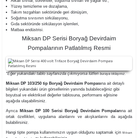
Alkali sıvılar, solventler, soğutma sıvıları ve yağlar vb.,
Yüzey temizleme ve dozajlama,
Takım tezgahları sektöründe geri dönüşüm,
Soğutma sıvısının sirkülasyonu,
Gıda sektöründe sirkülasyon işlemleri,
Matbaa endüstrisi.
Miksan DP Serisi Boryağ Devirdaim
Pompalarının Patlatılmış Resmi
*Eğer yukarıdaki tablo sayfanızda çıkmıyorsa lütfen
buraya
tıklayınız.
Miksan DP 103/250 tip Boryağ Devirdaim Pompası
na ait detaylı
bilgileri yukarıdaki ürün görsellerinin yanında bulabileceğiniz gibi
boyutsal ve elektriksel değerler tablosuna, performans eğrisine
aşağıda ulaşabilirsiniz.
Ayrıca
Miksan DP 100 Serisi Boryağ Devirdaim Pompaları
na ait
ortak özellikleri, uygulama alanlarını ve akışkanlarını da aşağıda
bulabilirsiniz.
Hangi tipte pompa kullanımınızın uygun olduğunu saptamak için
Miksan