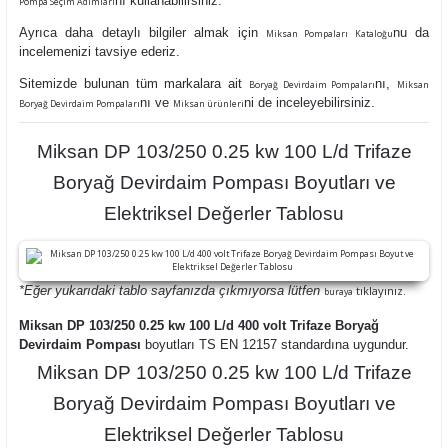
nı kullanabilirsiniz.
Pompa Seçim Adımları
Ayrıca daha detaylı bilgiler almak için
nu da
Miksan Pompaları Kataloğu
incelemenizi tavsiye ederiz.
Sitemizde bulunan tüm markalara ait
nı,
Boryağ Devirdaim Pompaları
Miksan
nı ve
ni de inceleyebilirsiniz.
Boryağ Devirdaim Pompaları
Miksan ürünleri
Miksan DP 103/250 0.25 kw 100 L/d Trifaze
Boryağ Devirdaim Pompası Boyutları ve
Elektriksel Değerler Tablosu
*Eğer yukarıdaki tablo sayfanızda çıkmıyorsa lütfen
tıklayınız.
buraya
Miksan DP 103/250 0.25 kw 100 L/d 400 volt Trifaze Boryağ
Devirdaim Pompası
boyutları TS EN 12157 standardına uygundur.
Miksan DP 103/250 0.25 kw 100 L/d Trifaze
Boryağ Devirdaim Pompası Boyutları ve
Elektriksel Değerler Tablosu