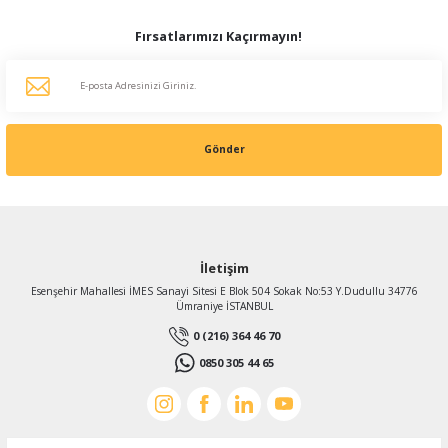
Fırsatlarımızı Kaçırmayın!
Gönder
İletişim
Esenşehir Mahallesi İMES Sanayi Sitesi E Blok 504 Sokak No:53 Y.Dudullu 34776
Ümraniye İSTANBUL
0 (216) 364 46 70
0850 305 44 65