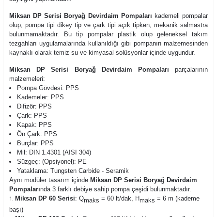
Miksan DP Serisi Boryağ Devirdaim Pompaları
kademeli pompalar
olup,
pompa tipi dikey tip ve çark tipi açık tipken, mekanik salmastra
bulunmamaktadır. Bu tip pompalar plastik olup geleneksel takım
tezgahları uygulamalarında kullanıldığı gibi pompanın malzemesinden
kaynaklı olarak temiz su ve kimyasal solüsyonlar içinde uygundur.
Miksan DP Serisi Boryağ Devirdaim Pompaları
parçalarının
malzemeleri:
Pompa Gövdesi: PPS
Kademeler: PPS
Difizör: PPS
Çark: PPS
Kapak: PPS
Ön Çark: PPS
Burçlar: PPS
Mil: DIN 1.4301 (AISI 304)
Süzgeç: (Opsiyonel): PE
Yataklama: Tungsten Carbide - Seramik
Aynı modüler tasarım içinde
Miksan DP Serisi Boryağ Devirdaim
Pompaları
nda 3 farklı debiye sahip pompa çeşidi bulunmaktadır.
Miksan DP 60 Serisi
: Q
= 60 lt/dak, H
= 6 m (kademe
maks
maks
başı)