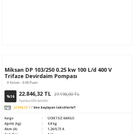
Miksan DP 103/250 0.25 kw 100 L/d 400 V
Trifaze Devirdaim Pompası
0 Yorum - 0.00 Puan
22.846,32 TL
27.198,00 TL
%16
Fiyatlara KDV dahildir.
22.846,32 TL
'den başlayan taksitlerle!!
Kargo
ÜCRETSİZ KARGO
Ağırlık (kg)
4,8 kg
Akım (A)
1,26/0,73 A