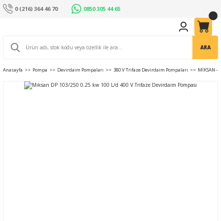
0 (216) 364 46 70
0850 305 44 65
ARA
Anasayfa
Pompa
Devirdaim Pompaları
380 V Trifaze Devirdaim Pompaları
MİKSAN - 4