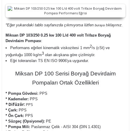
*Eğer yukarıdaki tablo sayfanızda çıkmıyorsa lütfen
tıklayınız.
buraya
Miksan DP 103/250 0.25 kw 100 L/d 400 volt Trifaze Boryağ
Devirdaim Pompası
:
2
Performans eğrileri kinematik viskozitesi 1 mm
/s (cSt) ve
3
yoğunluğu 1000 kg/m
olan akışkana göre çizilmiştir.
Eğri toleransları TS EN ISO 9906'ya uygundur.
Miksan DP 100 Serisi Boryağ Devirdaim
Pompaları Ortak Özellikleri
* Pompa Gövdesi:
PPS
* Kademeler:
PPS
* Difüzör:
PPS
* Çark:
PPS
* Ön Çark:
PPS
* Süzgeç (Opsiyonel):
PE
* Pompa Mili:
Paslanmaz Çelik - AISI 304 (DIN 1.4301)