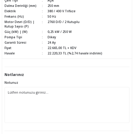
Çark Tipi
Açık
Dalma Derinliği (mm)
250 mm
Elektrik
380 / 400 V Trifaze
Frekans (Hz)
50 Hz
Motor Devri (D/D) |
2760 D/D / 2 Kutuplu
Kutup Sayısı (P)
Güç (kW) | (W)
0,25 kW / 250 W
Pompa Tipi
Dikey
Garanti Süresi
24 Ay
Fiyat
22.665,00 TL + KDV
Havale
22.220,33 TL (%2,74 havale indirimi)
Notlarınız
Notunuz