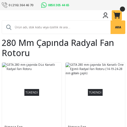
0 (216) 364 46 70
0850 305 44 65
ARA
280 Mm Çapında Radyal Fan
Rotoru
TÜKENDİ
TÜKENDİ
Atmaca Fan
Atmaca Fan