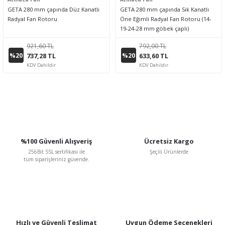
GETA 280 mm çapında Düz Kanatlı
GETA 280 mm çapında Sık Kanatlı
Radyal Fan Rotoru
Öne Eğimli Radyal Fan Rotoru (14-
19-24-28 mm göbek çaplı)
921,60 TL
792,00 TL
%20
%20
737,28 TL
633,60 TL
KDV Dahildir
KDV Dahildir
%100 Güvenli Alışveriş
Ücretsiz Kargo
256Bit SSL sertifikası ile
Şeçili Ürünlerde
tüm siparişleriniz güvende.
Hızlı ve Güvenli Teslimat
Uygun Ödeme Seçenekleri