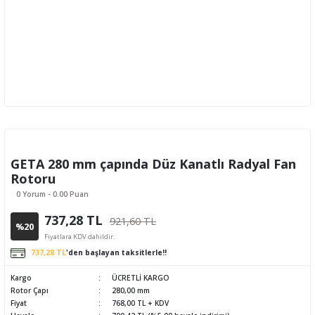
GETA 280 mm çapında Düz Kanatlı Radyal Fan
Rotoru
0 Yorum - 0.00 Puan
737,28 TL
921,60 TL
%20
Fiyatlara KDV dahildir.
737,28 TL
'den başlayan taksitlerle!!
Kargo
ÜCRETLİ KARGO
Rotor Çapı
280,00 mm
Fiyat
768,00 TL + KDV