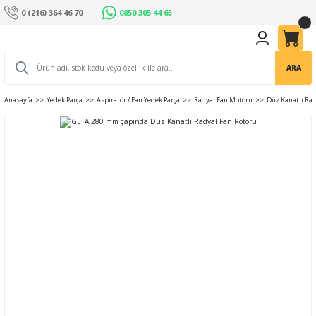
0 (216) 364 46 70
0850 305 44 65
ARA
Anasayfa
Yedek Parça
Aspiratör / Fan Yedek Parça
Radyal Fan Motoru
Düz Kanatlı Rad