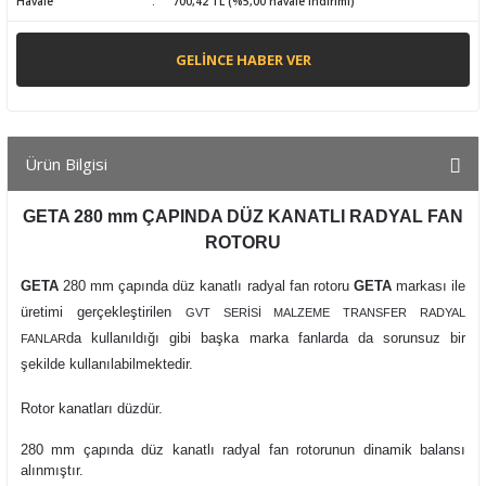
Havale
700,42 TL (%5,00 havale indirimi)
GELINCE HABER VER
Ürün Bilgisi
GETA 280 mm ÇAPINDA DÜZ KANATLI RADYAL FAN
ROTORU
GETA
280 mm çapında düz kanatlı radyal fan rotoru
GETA
markası ile
üretimi gerçekleştirilen
GVT SERİSİ MALZEME TRANSFER RADYAL
da kullanıldığı gibi başka marka fanlarda da sorunsuz bir
FANLAR
şekilde kullanılabilmektedir.
Rotor kanatları düzdür.
280 mm çapında düz kanatlı radyal fan rotorunun dinamik balansı
alınmıştır.