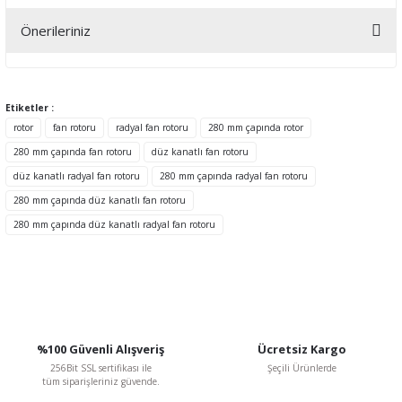
Önerileriniz
Yorum Yaz
Bu ürünün fiyat bilgisi, resim, ürün açıklamalarında ve diğer
konularda yetersiz gördüğünüz noktaları öneri formunu kullanarak
tarafımıza iletebilirsiniz.
Etiketler :
Görüş ve önerileriniz için teşekkür ederiz.
rotor
fan rotoru
radyal fan rotoru
280 mm çapında rotor
280 mm çapında fan rotoru
düz kanatlı fan rotoru
Ürün resmi kalitesiz, bozuk veya görüntülenemiyor.
düz kanatlı radyal fan rotoru
280 mm çapında radyal fan rotoru
Ürün açıklamasında eksik bilgiler bulunuyor.
280 mm çapında düz kanatlı fan rotoru
Ürün bilgilerinde hatalar bulunuyor.
280 mm çapında düz kanatlı radyal fan rotoru
Ürün fiyatı diğer sitelerden daha pahalı.
Bu ürüne benzer farklı alternatifler olmalı.
%100 Güvenli Alışveriş
Ücretsiz Kargo
256Bit SSL sertifikası ile
Şeçili Ürünlerde
tüm siparişleriniz güvende.
Gönder