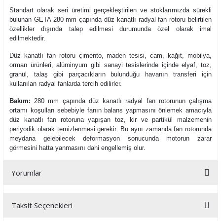
Standart olarak seri üretimi gerçekleştirilen ve stoklarımızda sürekli
bulunan GETA 280 mm çapında düz kanatlı radyal fan rotoru belirtilen
özellikler dışında talep edilmesi durumunda özel olarak imal
edilmektedir.
Düz kanatlı fan rotoru çimento, maden tesisi, cam, kağıt, mobilya,
orman ürünleri, alüminyum gibi sanayi tesislerinde içinde elyaf, toz,
granül, talaş gibi parçacıkların bulunduğu havanın transferi için
kullanılan radyal fanlarda tercih edilirler.
Bakım:
280 mm çapında düz kanatlı radyal fan rotorunun çalışma
ortamı koşulları sebebiyle fanın balans yapmasını önlemek amacıyla
düz kanatlı fan rotoruna yapışan toz, kir ve partikül malzemenin
periyodik olarak temizlenmesi gerekir. Bu aynı zamanda fan rotorunda
meydana gelebilecek deformasyon sonucunda motorun zarar
görmesini hatta yanmasını dahi engellemiş olur.
Yorumlar
Taksit Seçenekleri
Bu ürüne ilk yorumu siz yapın!