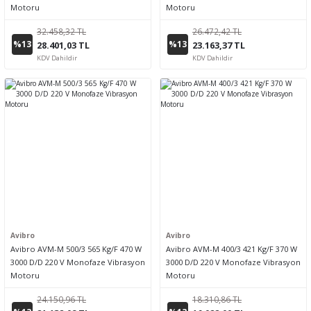
Motoru
Motoru
32.458,32 TL
26.472,42 TL
%13
%13
28.401,03 TL
23.163,37 TL
KDV Dahildir
KDV Dahildir
Avibro
Avibro
Avibro AVM-M 500/3 565 Kg/F 470 W
Avibro AVM-M 400/3 421 Kg/F 370 W
3000 D/D 220 V Monofaze Vibrasyon
3000 D/D 220 V Monofaze Vibrasyon
Motoru
Motoru
24.150,96 TL
18.310,86 TL