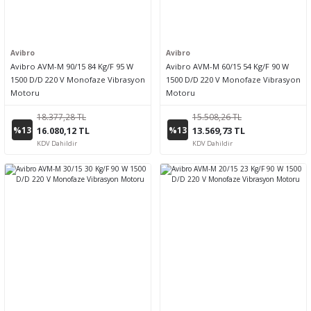
Avibro
Avibro
Avibro AVM-M 90/15 84 Kg/F 95 W
Avibro AVM-M 60/15 54 Kg/F 90 W
1500 D/D 220 V Monofaze Vibrasyon
1500 D/D 220 V Monofaze Vibrasyon
Motoru
Motoru
18.377,28 TL
15.508,26 TL
%13
%13
16.080,12 TL
13.569,73 TL
KDV Dahildir
KDV Dahildir