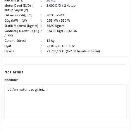
Frekans (Hz)
50 Hz
Motor Devri (D/D) |
3.000 D/D / 2 Kutup
Kutup Sayısı (P)
Ortam Sıcaklığı (ºC)
-20ºC...+50ºC
Güç (kW) | (W)
0,55 kW / 550 W
Statik Moment (kgmm)
66,90 Kgmm
Santrüfüj Kuvveti (Kg/F)
674,00 Kg/F / 6,61 kN
/ (KN)
Garanti Süresi
12 Ay
Fiyat
22.060,35 TL + KDV
Havale
22.700,10 TL (%2,00 havale indirimi)
Notlarınız
Notunuz