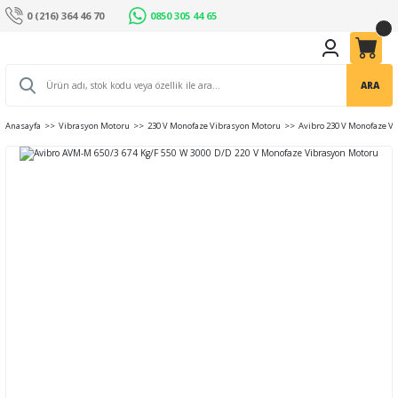
0 (216) 364 46 70
0850 305 44 65
ARA
Anasayfa
Vibrasyon Motoru
230 V Monofaze Vibrasyon Motoru
Avibro 230 V Monofaze V