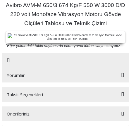
Avibro AVM-M 650/3 674 Kg/F 550 W 3000 D/D
220 volt Monofaze Vibrasyon Motoru Gövde
Ölçüleri Tablosu ve Teknik Çizimi
*Eğer yukarıdaki tablo sayfanızda çıkmıyorsa lütfen
tıklayınız.
buraya
Yorumlar
Taksit Seçenekleri
Bu ürüne ilk yorumu siz yapın!
Önerileriniz
Yorum Yaz
Bu ürünün fiyat bilgisi, resim, ürün açıklamalarında ve diğer