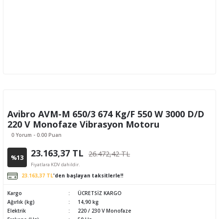
Avibro AVM-M 650/3 674 Kg/F 550 W 3000 D/D
220 V Monofaze Vibrasyon Motoru
0 Yorum - 0.00 Puan
23.163,37 TL
26.472,42 TL
%13
Fiyatlara KDV dahildir.
23.163,37 TL
'den başlayan taksitlerle!!
Kargo
ÜCRETSİZ KARGO
Ağırlık (kg)
14,90 kg
Elektrik
220 / 230 V Monofaze