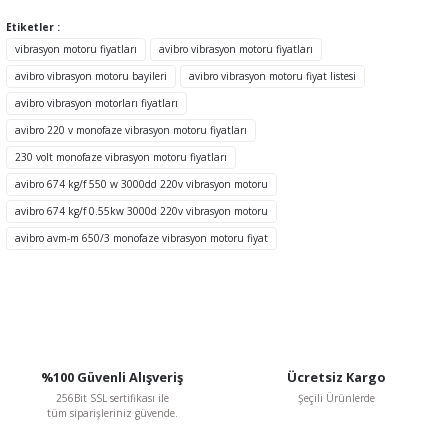
konularda yetersiz gördüğünüz noktaları öneri formunu kullanarak
tarafımıza iletebilirsiniz.
Etiketler :
Görüş ve önerileriniz için teşekkür ederiz.
vibrasyon motoru fiyatları
avibro vibrasyon motoru fiyatları
avibro vibrasyon motoru bayileri
avibro vibrasyon motoru fiyat listesi
Ürün resmi kalitesiz, bozuk veya görüntülenemiyor.
avibro vibrasyon motorları fiyatları
Ürün açıklamasında eksik bilgiler bulunuyor.
avibro 220 v monofaze vibrasyon motoru fiyatları
Ürün bilgilerinde hatalar bulunuyor.
230 volt monofaze vibrasyon motoru fiyatları
Ürün fiyatı diğer sitelerden daha pahalı.
avibro 674 kg/f 550 w 3000dd 220v vibrasyon motoru
Bu ürüne benzer farklı alternatifler olmalı.
avibro 674 kg/f 0.55kw 3000d 220v vibrasyon motoru
avibro avm-m 650/3 monofaze vibrasyon motoru fiyat
Gönder
%100 Güvenli Alışveriş
Ücretsiz Kargo
256Bit SSL sertifikası ile
Şeçili Ürünlerde
tüm siparişleriniz güvende.