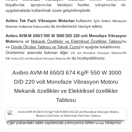
boşaltıcılar, ayrıştırıcılar, besleyici huniler, sıkıştırıcılar vb.
uygulamalarda kullanılmak üzere geliştirilmişlerdir.
Avibro Tek Fazlı Vibrasyon Motorları
kullanımı
için
Avibro Vibrasyon
nu da
incelemenizi tavsiye ederiz.
Motorları Kullanma Kılavuzu
Avibro AVM-M 650/3 550 W 3000 D/D 220 volt Monofaze Vibrasyon
Motoru
'na ait
Mekanik Özellikler ve Elektriksel Özellikler Tablosu
'nu
ve
Gövde Ölçüleri Tablosu ve Teknik Çizimi
'ni aşağıda bulabilirsiniz.
Ürünlerimiz arasında bulunan diğer
nı
230 volt Monofaze Vibrasyon Motorları
ve
nı da inceleyebilirsiniz.
Avibro 220 volt Monofaze Vibrasyon Motorları
Avibro AVM-M 650/3 674 Kg/F 550 W 3000
D/D 220 volt Monofaze Vibrasyon Motoru
Mekanik özellikler ve Elektriksel özellikler
Tablosu
*Eğer yukarıdaki tablo sayfanızda çıkmıyorsa lütfen
tıklayınız.
buraya