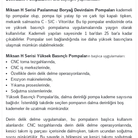
Miksan H Serisi Paslanmaz Boryağ Devirdaim Pompaları
kademeli
tip pompalar olup,
pompa tipi yatay tip ve çark tipi kapalı tipken,
mekanik salmastra C - SIC - Viton'dur. Bu tip pompalar endüstride orta
ve yüksek basınçlı pompalama uygulamalarında yaygın olarak
kullanılırlar. Kademeli yapıları sayesinde 1 bar'dan 25 bar'a kadar
çıkabilirler. Pompalar seri bağlandığında ise daha yüksek basınçlara
ulaşmak mümkün olabilmektedir.
Miksan H Serisi Yüksek Basınçlı Pompalar
ın başlıca uygulamaları:
CNC torna tezgahlarında,
CNC iş merkezlerinde,
Özellikle derin delik delme operasyonlarında,
Erozyon makinelerinde,
Yıkama proseslerinde,
Soğutma sistemlerinde.
Yüksek Basınçlı Pompalar'da, dalma derinliği pompa kademe sayısına
bağlıdır. İstenildiği takdirde seçilen pompanın dalma derinliğini boş
kademeler ile uzatmak mümkündür.
Derin delik delme uygulamaları, bu pompaların başlıca kullanım
alanlarıdır. CNC tezgahlarında derin delik delme operasyonlarında,
kesici takım iş parçası içerisinde dalmışken, takım ucundan soğutma
sıvısı püskürtülür. Bu sayede iş bölgesini ve kesici takımı soğutmak