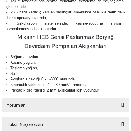
Takım tezgahlarında kesme, tornalama, frezeleme, delme, taşlama
işlemlerinde,
23,5 bar'a kadar çıkabilen basınçları sayesinde özellikle derin delik
delme operasyonlarında,
Sirkülasyon sistemlerinde, kesme-soğutma sıvısının
pompalanmasında kullanılırlar.
Miksan HEB Serisi Paslanmaz Boryağ
Devirdaim Pompaları Akışkanları
Soğutma sıvıları,
Kesme yağları,
Taşlama yağları,
Su,
Akışkan sıcaklığı
0°-...-80ºC arasında,
Kinematik viskozitesi 1-...-30 mm²/s arasında,
Parçacık geçirgenliği 2 mm
akışkanlar için uygundur.
Yorumlar
Taksit Seçenekleri
Bu ürüne ilk yorumu siz yapın!