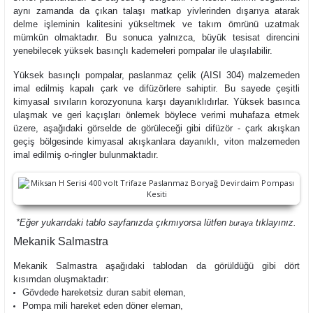
aynı zamanda da çıkan talaşı matkap yivlerinden dışarıya atarak
delme işleminin kalitesini yükseltmek ve takım ömrünü uzatmak
mümkün olmaktadır. Bu sonuca yalnızca, büyük tesisat direncini
yenebilecek yüksek basınçlı kademeleri pompalar ile ulaşılabilir.
Yüksek basınçlı pompalar, paslanmaz çelik (AISI 304) malzemeden
imal edilmiş kapalı çark ve difüzörlere sahiptir. Bu sayede çeşitli
kimyasal sıvıların korozyonuna karşı dayanıklıdırlar. Yüksek basınca
ulaşmak ve geri kaçışları önlemek böylece verimi muhafaza etmek
üzere, aşağıdaki görselde de görüleceği gibi difüzör - çark akışkan
geçiş bölgesinde kimyasal akışkanlara dayanıklı, viton malzemeden
imal edilmiş o-ringler bulunmaktadır.
*Eğer yukarıdaki tablo sayfanızda çıkmıyorsa lütfen
tıklayınız.
buraya
Mekanik Salmastra
Mekanik Salmastra aşağıdaki tablodan da görüldüğü gibi dört
kısımdan oluşmaktadır:
Gövdede hareketsiz duran sabit eleman,
Pompa mili hareket eden döner eleman,