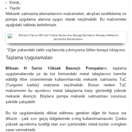
Körük,
Yaydır.
Mekanik salmastra elemanlarının malzemeleri, akışkan özelliklerine ve
pompa uygulama alanına uygun olarak seçilmelidir. Bu malzemeler
aşağıdaki tabloda belirtilmiştir.
*Eğer yukarıdaki tablo sayfanızda çıkmıyorsa lütfen
buraya
tıklayınız.
Taşlama Uygulamaları
Miksan H Serisi Yüksek Basınçlı Pompalar
ın, taşlama
uygulamalarında ya da toz formundaki metal talaşlarının transfer
edildiği filtre sistemlerinde kullanımlarında mekanik salmastra TuC
(Tungsten karbür) malzeme seçilmelidir. Bunun nedeni TuC
malzemenin bu aşındırıcı metal talaşlarına karşı gösterdiği yüksek
mekanik dirençtir. Böylece pompa mekanik salmastrası sorunsuz
şekilde çalışabilir.
Bu tür uygulamalarda dikkat edilmesi gereken diğer bir husus ise
difüzör - çark sıvı geçiş bölgelerinde o-ring kullanılmamasıdır. Çünkü
yüksek aşındırma özelliği olan sıvı içerisindeki metal tozları o-ringlere
zarar vermektedir.