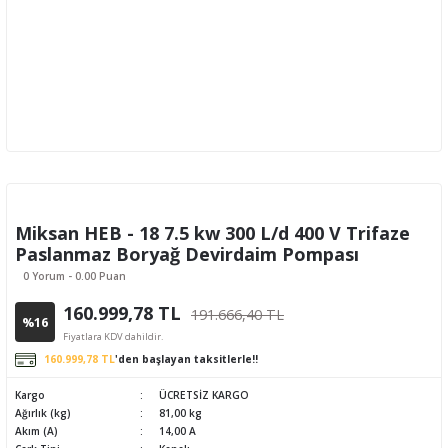
Miksan HEB - 18 7.5 kw 300 L/d 400 V Trifaze
Paslanmaz Boryağ Devirdaim Pompası
0 Yorum - 0.00 Puan
160.999,78 TL
191.666,40 TL
%16
Fiyatlara KDV dahildir.
160.999,78 TL
'den başlayan taksitlerle!!
Kargo
ÜCRETSİZ KARGO
Ağırlık (kg)
81,00 kg
Akım (A)
14,00 A