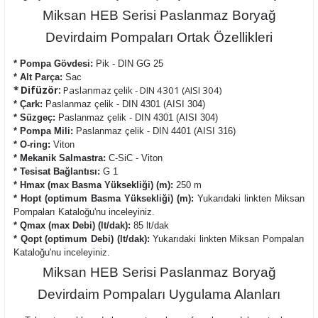
Miksan HEB Serisi Paslanmaz Boryağ
Devirdaim Pompaları Ortak Özellikleri
* Pompa Gövdesi:
Pik - DIN GG 25
* Alt Parça:
Sac
* Difüzör:
Paslanmaz çelik - DIN 4301 (AISI 304)
* Çark:
Paslanmaz çelik - DIN 4301 (AISI 304)
* Süzgeç:
Paslanmaz çelik - DIN 4301 (AISI 304)
* Pompa Mili:
Paslanmaz çelik - DIN 4401 (AISI 316)
* O-ring:
Viton
* Mekanik Salmastra:
C-SiC - Viton
* Tesisat Bağlantısı:
G 1
* Hmax (max Basma Yüksekliği) (m):
250 m
* Hopt (optimum Basma Yüksekliği) (m):
Yukarıdaki linkten Miksan
Pompaları Kataloğu'nu inceleyiniz.
* Qmax (max Debi) (lt/dak):
85 lt/dak
* Qopt (optimum Debi) (lt/dak):
Yukarıdaki linkten Miksan Pompaları
Kataloğu'nu inceleyiniz.
Miksan HEB Serisi Paslanmaz Boryağ
Devirdaim Pompaları Uygulama Alanları