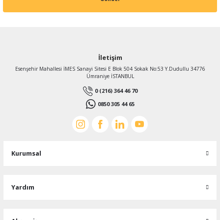
İletişim
Esenşehir Mahallesi İMES Sanayi Sitesi E Blok 504 Sokak No:53 Y.Dudullu 34776
Ümraniye İSTANBUL
0 (216) 364 46 70
0850 305 44 65
Kurumsal
Yardım