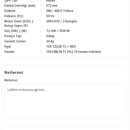
Çark Tipi
Kapalı
Dalma Derinliği (mm)
572 mm
Elektrik
380 / 400 V Trifaze
Frekans (Hz)
50 Hz
Motor Devri (D/D) |
2930 D/D / 2 Kutuplu
Kutup Sayısı (P)
Güç (kW) | (W)
7,5 kW / 7500 W
Pompa Tipi
Dikey
Garanti Süresi
24 Ay
Fiyat
159.722,00 TL + KDV
Havale
156.588,38 TL (%2,74 havale indirimi)
Notlarınız
Notunuz