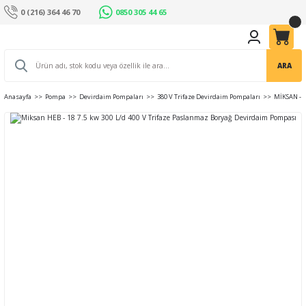
0 (216) 364 46 70
0850 305 44 65
ARA
Anasayfa
Pompa
Devirdaim Pompaları
380 V Trifaze Devirdaim Pompaları
MİKSAN - 4