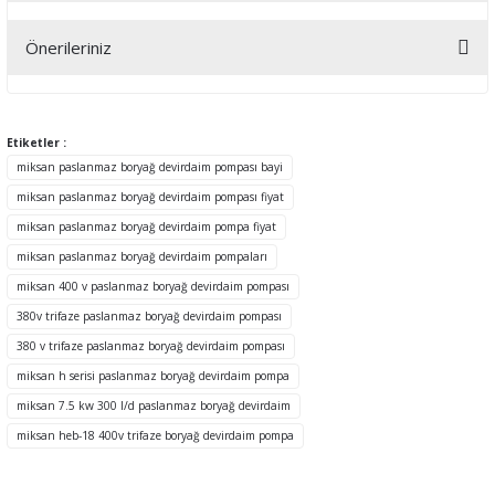
Önerileriniz
Yorum Yaz
Bu ürünün fiyat bilgisi, resim, ürün açıklamalarında ve diğer
konularda yetersiz gördüğünüz noktaları öneri formunu kullanarak
tarafımıza iletebilirsiniz.
Etiketler :
Görüş ve önerileriniz için teşekkür ederiz.
miksan paslanmaz boryağ devirdaim pompası bayi
miksan paslanmaz boryağ devirdaim pompası fiyat
Ürün resmi kalitesiz, bozuk veya görüntülenemiyor.
miksan paslanmaz boryağ devirdaim pompa fiyat
Ürün açıklamasında eksik bilgiler bulunuyor.
miksan paslanmaz boryağ devirdaim pompaları
Ürün bilgilerinde hatalar bulunuyor.
miksan 400 v paslanmaz boryağ devirdaim pompası
Ürün fiyatı diğer sitelerden daha pahalı.
380v trifaze paslanmaz boryağ devirdaim pompası
Bu ürüne benzer farklı alternatifler olmalı.
380 v trifaze paslanmaz boryağ devirdaim pompası
miksan h serisi paslanmaz boryağ devirdaim pompa
miksan 7.5 kw 300 l/d paslanmaz boryağ devirdaim
miksan heb-18 400v trifaze boryağ devirdaim pompa
Gönder