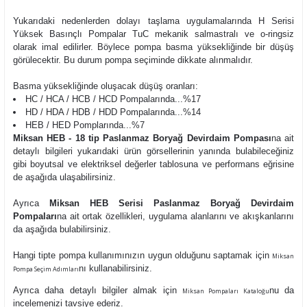
Yukarıdaki nedenlerden dolayı taşlama uygulamalarında H Serisi
Yüksek Basınçlı Pompalar TuC mekanik salmastralı ve o-ringsiz
olarak imal edilirler. Böylece pompa basma yüksekliğinde bir düşüş
görülecektir. Bu durum pompa seçiminde dikkate alınmalıdır.
Basma yüksekliğinde oluşacak düşüş oranları:
HC / HCA / HCB / HCD Pompalarında...%17
HD / HDA / HDB / HDD Pompalarında...%14
HEB / HED Pomplarında...%7
Miksan HEB - 18 tip Paslanmaz Boryağ Devirdaim Pompası
na ait
detaylı bilgileri yukarıdaki ürün görsellerinin yanında bulabileceğiniz
gibi boyutsal ve elektriksel değerler tablosuna ve performans eğrisine
de aşağıda ulaşabilirsiniz.
Ayrıca
Miksan HEB Serisi Paslanmaz Boryağ Devirdaim
Pompaları
na ait ortak özellikleri, uygulama alanlarını ve akışkanlarını
da aşağıda bulabilirsiniz.
Hangi tipte pompa kullanımınızın uygun olduğunu saptamak için
Miksan
nı kullanabilirsiniz.
Pompa Seçim Adımları
Ayrıca daha detaylı bilgiler almak için
nu da
Miksan Pompaları Kataloğu
incelemenizi tavsiye ederiz.