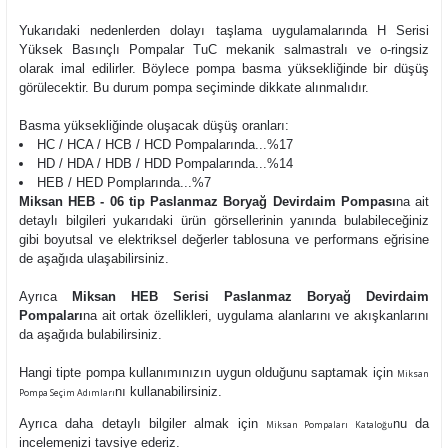
Yukarıdaki nedenlerden dolayı taşlama uygulamalarında H Serisi
Yüksek Basınçlı Pompalar TuC mekanik salmastralı ve o-ringsiz
olarak imal edilirler. Böylece pompa basma yüksekliğinde bir düşüş
görülecektir. Bu durum pompa seçiminde dikkate alınmalıdır.
Basma yüksekliğinde oluşacak düşüş oranları:
HC / HCA / HCB / HCD Pompalarında...%17
HD / HDA / HDB / HDD Pompalarında...%14
HEB / HED Pomplarında...%7
Miksan HEB - 06 tip Paslanmaz Boryağ Devirdaim Pompası
na ait
detaylı bilgileri yukarıdaki ürün görsellerinin yanında bulabileceğiniz
gibi boyutsal ve elektriksel değerler tablosuna ve performans eğrisine
de aşağıda ulaşabilirsiniz.
Ayrıca
Miksan HEB Serisi Paslanmaz Boryağ Devirdaim
Pompaları
na ait ortak özellikleri, uygulama alanlarını ve akışkanlarını
da aşağıda bulabilirsiniz.
Hangi tipte pompa kullanımınızın uygun olduğunu saptamak için
Miksan
nı kullanabilirsiniz.
Pompa Seçim Adımları
Ayrıca daha detaylı bilgiler almak için
nu da
Miksan Pompaları Kataloğu
incelemenizi tavsiye ederiz.