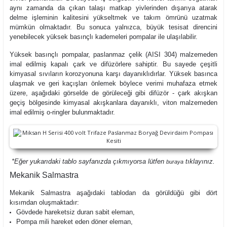
aynı zamanda da çıkan talaşı matkap yivlerinden dışarıya atarak
delme işleminin kalitesini yükseltmek ve takım ömrünü uzatmak
mümkün olmaktadır. Bu sonuca yalnızca, büyük tesisat direncini
yenebilecek yüksek basınçlı kademeleri pompalar ile ulaşılabilir.
Yüksek basınçlı pompalar, paslanmaz çelik (AISI 304) malzemeden
imal edilmiş kapalı çark ve difüzörlere sahiptir. Bu sayede çeşitli
kimyasal sıvıların korozyonuna karşı dayanıklıdırlar. Yüksek basınca
ulaşmak ve geri kaçışları önlemek böylece verimi muhafaza etmek
üzere, aşağıdaki görselde de görüleceği gibi difüzör - çark akışkan
geçiş bölgesinde kimyasal akışkanlara dayanıklı, viton malzemeden
imal edilmiş o-ringler bulunmaktadır.
*Eğer yukarıdaki tablo sayfanızda çıkmıyorsa lütfen
tıklayınız.
buraya
Mekanik Salmastra
Mekanik Salmastra aşağıdaki tablodan da görüldüğü gibi dört
kısımdan oluşmaktadır:
Gövdede hareketsiz duran sabit eleman,
Pompa mili hareket eden döner eleman,