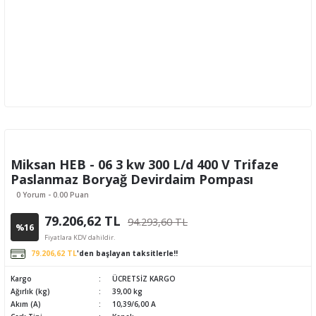
Miksan HEB - 06 3 kw 300 L/d 400 V Trifaze
Paslanmaz Boryağ Devirdaim Pompası
0 Yorum - 0.00 Puan
79.206,62 TL
94.293,60 TL
%16
Fiyatlara KDV dahildir.
79.206,62 TL
'den başlayan taksitlerle!!
Kargo
ÜCRETSİZ KARGO
Ağırlık (kg)
39,00 kg
Akım (A)
10,39/6,00 A