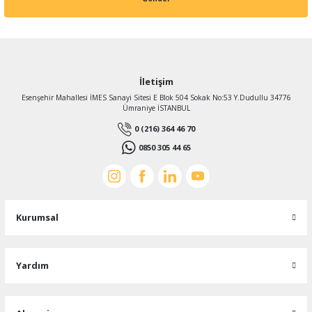
İletişim
Esenşehir Mahallesi İMES Sanayi Sitesi E Blok 504 Sokak No:53 Y.Dudullu 34776
Ümraniye İSTANBUL
0 (216) 364 46 70
0850 305 44 65
Kurumsal
Yardım