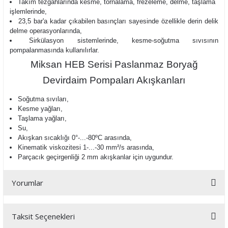
Takım tezgahlarında kesme, tornalama, frezeleme, delme, taşlama
işlemlerinde,
23,5 bar'a kadar çıkabilen basınçları sayesinde özellikle derin delik
delme operasyonlarında,
Sirkülasyon sistemlerinde, kesme-soğutma sıvısının
pompalanmasında kullanılırlar.
Miksan HEB Serisi Paslanmaz Boryağ
Devirdaim Pompaları Akışkanları
Soğutma sıvıları,
Kesme yağları,
Taşlama yağları,
Su,
Akışkan sıcaklığı
0°-...-80ºC arasında,
Kinematik viskozitesi 1-...-30 mm²/s arasında,
Parçacık geçirgenliği 2 mm
akışkanlar için uygundur.
Yorumlar
Taksit Seçenekleri
Bu ürüne ilk yorumu siz yapın!