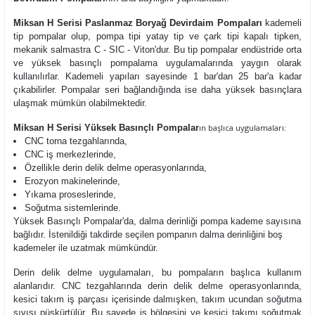
Miksan H Serisi Paslanmaz Boryağ Devirdaim Pompaları
kademeli
tip pompalar olup,
pompa tipi yatay tip ve çark tipi kapalı tipken,
mekanik salmastra C - SIC - Viton'dur. Bu tip pompalar endüstride orta
ve yüksek basınçlı pompalama uygulamalarında yaygın olarak
kullanılırlar. Kademeli yapıları sayesinde 1 bar'dan 25 bar'a kadar
çıkabilirler. Pompalar seri bağlandığında ise daha yüksek basınçlara
ulaşmak mümkün olabilmektedir.
Miksan H Serisi Yüksek Basınçlı Pompalar
ın başlıca uygulamaları:
CNC torna tezgahlarında,
CNC iş merkezlerinde,
Özellikle derin delik delme operasyonlarında,
Erozyon makinelerinde,
Yıkama proseslerinde,
Soğutma sistemlerinde.
Yüksek Basınçlı Pompalar'da, dalma derinliği pompa kademe sayısına
bağlıdır. İstenildiği takdirde seçilen pompanın dalma derinliğini boş
kademeler ile uzatmak mümkündür.
Derin delik delme uygulamaları, bu pompaların başlıca kullanım
alanlarıdır. CNC tezgahlarında derin delik delme operasyonlarında,
kesici takım iş parçası içerisinde dalmışken, takım ucundan soğutma
sıvısı püskürtülür. Bu sayede iş bölgesini ve kesici takımı soğutmak