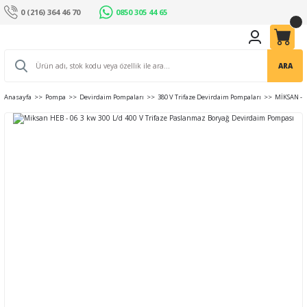
0 (216) 364 46 70
0850 305 44 65
ARA
Anasayfa
Pompa
Devirdaim Pompaları
380 V Trifaze Devirdaim Pompaları
MİKSAN - 4