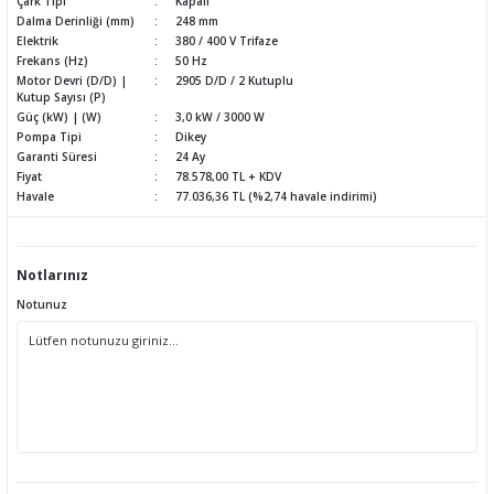
Çark Tipi
Kapalı
Dalma Derinliği (mm)
248 mm
Elektrik
380 / 400 V Trifaze
Frekans (Hz)
50 Hz
Motor Devri (D/D) |
2905 D/D / 2 Kutuplu
Kutup Sayısı (P)
Güç (kW) | (W)
3,0 kW / 3000 W
Pompa Tipi
Dikey
Garanti Süresi
24 Ay
Fiyat
78.578,00 TL + KDV
Havale
77.036,36 TL (%2,74 havale indirimi)
Notlarınız
Notunuz