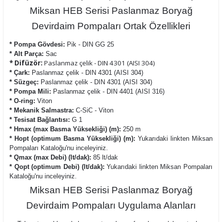
Miksan HEB Serisi Paslanmaz Boryağ
Devirdaim Pompaları Ortak Özellikleri
* Pompa Gövdesi:
Pik - DIN GG 25
* Alt Parça:
Sac
* Difüzör:
Paslanmaz çelik - DIN 4301 (AISI 304)
* Çark:
Paslanmaz çelik - DIN 4301 (AISI 304)
* Süzgeç:
Paslanmaz çelik - DIN 4301 (AISI 304)
* Pompa Mili:
Paslanmaz çelik - DIN 4401 (AISI 316)
* O-ring:
Viton
* Mekanik Salmastra:
C-SiC - Viton
* Tesisat Bağlantısı:
G 1
* Hmax (max Basma Yüksekliği) (m):
250 m
* Hopt (optimum Basma Yüksekliği) (m):
Yukarıdaki linkten Miksan
Pompaları Kataloğu'nu inceleyiniz.
* Qmax (max Debi) (lt/dak):
85 lt/dak
* Qopt (optimum Debi) (lt/dak):
Yukarıdaki linkten Miksan Pompaları
Kataloğu'nu inceleyiniz.
Miksan HEB Serisi Paslanmaz Boryağ
Devirdaim Pompaları Uygulama Alanları