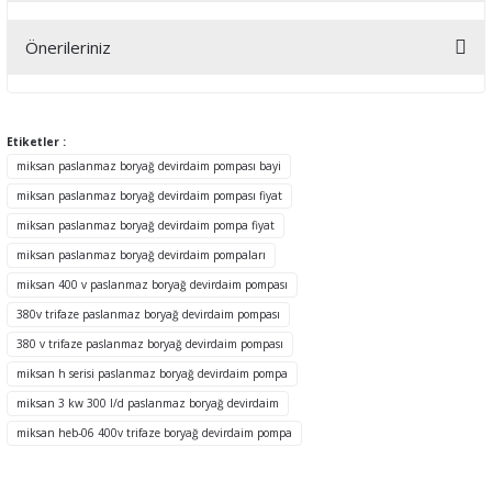
Önerileriniz
Yorum Yaz
Bu ürünün fiyat bilgisi, resim, ürün açıklamalarında ve diğer
konularda yetersiz gördüğünüz noktaları öneri formunu kullanarak
tarafımıza iletebilirsiniz.
Etiketler :
Görüş ve önerileriniz için teşekkür ederiz.
miksan paslanmaz boryağ devirdaim pompası bayi
miksan paslanmaz boryağ devirdaim pompası fiyat
Ürün resmi kalitesiz, bozuk veya görüntülenemiyor.
miksan paslanmaz boryağ devirdaim pompa fiyat
Ürün açıklamasında eksik bilgiler bulunuyor.
miksan paslanmaz boryağ devirdaim pompaları
Ürün bilgilerinde hatalar bulunuyor.
miksan 400 v paslanmaz boryağ devirdaim pompası
Ürün fiyatı diğer sitelerden daha pahalı.
380v trifaze paslanmaz boryağ devirdaim pompası
Bu ürüne benzer farklı alternatifler olmalı.
380 v trifaze paslanmaz boryağ devirdaim pompası
miksan h serisi paslanmaz boryağ devirdaim pompa
miksan 3 kw 300 l/d paslanmaz boryağ devirdaim
miksan heb-06 400v trifaze boryağ devirdaim pompa
Gönder