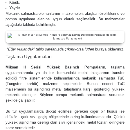
Körük,
Yaydır.
Mekanik salmastra elemanlarının malzemeleri, akışkan özelliklerine ve
pompa uygulama alanına uygun olarak seçilmelidir. Bu malzemeler
aşağıdaki tabloda belirtilmiştir.
*Eğer yukarıdaki tablo sayfanızda çıkmıyorsa lütfen
buraya
tıklayınız.
Taşlama Uygulamaları
Miksan H Serisi Yüksek Basınçlı Pompalar
ın, taşlama
uygulamalarında ya da toz formundaki metal talaşlarının transfer
edildiği filtre sistemlerinde kullanımlarında mekanik salmastra TuC
(Tungsten karbür) malzeme seçilmelidir. Bunun nedeni TuC
malzemenin bu aşındırıcı metal talaşlarına karşı gösterdiği yüksek
mekanik dirençtir. Böylece pompa mekanik salmastrası sorunsuz
şekilde çalışabilir.
Bu tür uygulamalarda dikkat edilmesi gereken diğer bir husus ise
difüzör - çark sıvı geçiş bölgelerinde o-ring kullanılmamasıdır. Çünkü
yüksek aşındırma özelliği olan sıvı içerisindeki metal tozları o-ringlere
zarar vermektedir.