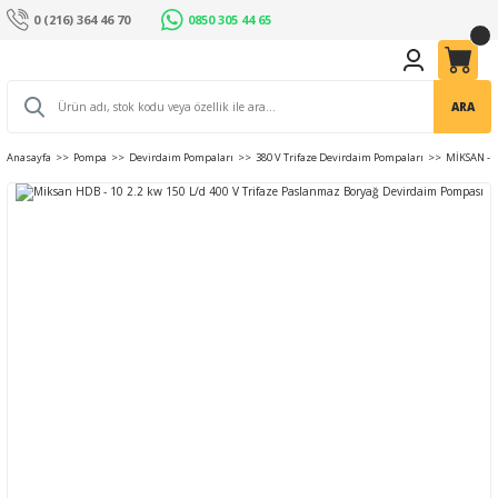
0 (216) 364 46 70
0850 305 44 65
ARA
Anasayfa
Pompa
Devirdaim Pompaları
380 V Trifaze Devirdaim Pompaları
MİKSAN - 4