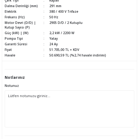
Çark Tipi
Kapalı
Dalma Derinliği (mm)
291 mm
Elektrik
380 / 400 V Trifaze
Frekans (Hz)
50 Hz
Motor Devri (D/D) |
2905 D/D / 2 Kutuplu
Kutup Sayısı (P)
Güç (kW) | (W)
2,2 kW / 2200 W
Pompa Tipi
Yatay
Garanti Süresi
24 Ay
Fiyat
51.705,00 TL + KDV
Havale
50.690,59 TL (%2,74 havale indirimi)
Notlarınız
Notunuz