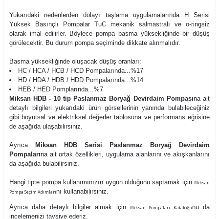
Yukarıdaki nedenlerden dolayı taşlama uygulamalarında H Serisi
Yüksek Basınçlı Pompalar TuC mekanik salmastralı ve o-ringsiz
olarak imal edilirler. Böylece pompa basma yüksekliğinde bir düşüş
görülecektir. Bu durum pompa seçiminde dikkate alınmalıdır.
Basma yüksekliğinde oluşacak düşüş oranları:
HC / HCA / HCB / HCD Pompalarında...%17
HD / HDA / HDB / HDD Pompalarında...%14
HEB / HED Pomplarında...%7
Miksan HDB - 10 tip Paslanmaz Boryağ Devirdaim Pompası
na ait
detaylı bilgileri yukarıdaki ürün görsellerinin yanında bulabileceğiniz
gibi boyutsal ve elektriksel değerler tablosuna ve performans eğrisine
de aşağıda ulaşabilirsiniz.
Ayrıca
Miksan HDB Serisi Paslanmaz Boryağ Devirdaim
Pompaları
na ait ortak özellikleri, uygulama alanlarını ve akışkanlarını
da aşağıda bulabilirsiniz.
Hangi tipte pompa kullanımınızın uygun olduğunu saptamak için
Miksan
nı kullanabilirsiniz.
Pompa Seçim Adımları
Ayrıca daha detaylı bilgiler almak için
nu da
Miksan Pompaları Kataloğu
incelemenizi tavsiye ederiz.