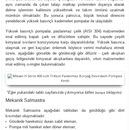
aynı zamanda da çıkan talaşı matkap yivlerinden dışarıya atarak
delme işleminin kalitesini yükseltmek ve takım ömrünü uzatmak
mümkün olmaktadır. Bu sonuca yalnızca, büyük tesisat direncini
yenebilecek yüksek basınçlı kademeleri pompalar ile ulaşılabilir.
Yüksek basınçlı pompalar, paslanmaz çelik (AISI 304) malzemeden
imal edilmiş kapalı çark ve difüzörlere sahiptir. Bu sayede çeşitli
kimyasal sıvıların korozyonuna karşı dayanıklıdırlar. Yüksek basınca
ulaşmak ve geri kaçışları önlemek böylece verimi muhafaza etmek
üzere, aşağıdaki görselde de görüleceği gibi difüzör - çark akışkan
geçiş bölgesinde kimyasal akışkanlara dayanıklı, viton malzemeden
imal edilmiş o-ringler bulunmaktadır.
*Eğer yukarıdaki tablo sayfanızda çıkmıyorsa lütfen
tıklayınız.
buraya
Mekanik Salmastra
Mekanik Salmastra aşağıdaki tablodan da görüldüğü gibi dört
kısımdan oluşmaktadır:
Gövdede hareketsiz duran sabit eleman,
Pompa mili hareket eden döner eleman,