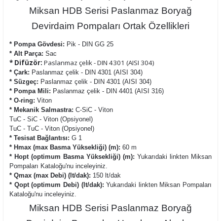
Miksan HDB Serisi Paslanmaz Boryağ
Devirdaim Pompaları Ortak Özellikleri
* Pompa Gövdesi:
Pik - DIN GG 25
* Alt Parça:
Sac
* Difüzör:
Paslanmaz çelik - DIN 4301 (AISI 304)
* Çark:
Paslanmaz çelik - DIN 4301 (AISI 304)
* Süzgeç:
Paslanmaz çelik - DIN 4301 (AISI 304)
* Pompa Mili:
Paslanmaz çelik - DIN 4401 (AISI 316)
* O-ring:
Viton
* Mekanik Salmastra:
C-SiC - Viton
TuC - SiC - Viton (Opsiyonel)
TuC - TuC - Viton (Opsiyonel)
* Tesisat Bağlantısı:
G 1
* Hmax (max Basma Yüksekliği) (m):
60 m
* Hopt (optimum Basma Yüksekliği) (m):
Yukarıdaki linkten Miksan
Pompaları Kataloğu'nu inceleyiniz.
* Qmax (max Debi) (lt/dak):
150 lt/dak
* Qopt (optimum Debi) (lt/dak):
Yukarıdaki linkten Miksan Pompaları
Kataloğu'nu inceleyiniz.
Miksan HDB Serisi Paslanmaz Boryağ