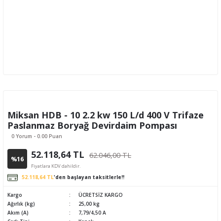
Miksan HDB - 10 2.2 kw 150 L/d 400 V Trifaze
Paslanmaz Boryağ Devirdaim Pompası
0 Yorum - 0.00 Puan
52.118,64 TL
62.046,00 TL
%16
Fiyatlara KDV dahildir.
52.118,64 TL
'den başlayan taksitlerle!!
Kargo
ÜCRETSİZ KARGO
Ağırlık (kg)
25,00 kg
Akım (A)
7,79/4,50 A