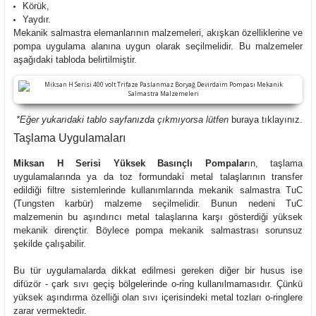
Körük,
Yaydır.
Mekanik salmastra elemanlarının malzemeleri, akışkan özelliklerine ve
pompa uygulama alanına uygun olarak seçilmelidir. Bu malzemeler
aşağıdaki tabloda belirtilmiştir.
*Eğer yukarıdaki tablo sayfanızda çıkmıyorsa lütfen
buraya
tıklayınız.
Taşlama Uygulamaları
Miksan H Serisi Yüksek Basınçlı Pompalar
ın, taşlama
uygulamalarında ya da toz formundaki metal talaşlarının transfer
edildiği filtre sistemlerinde kullanımlarında mekanik salmastra TuC
(Tungsten karbür) malzeme seçilmelidir. Bunun nedeni TuC
malzemenin bu aşındırıcı metal talaşlarına karşı gösterdiği yüksek
mekanik dirençtir. Böylece pompa mekanik salmastrası sorunsuz
şekilde çalışabilir.
Bu tür uygulamalarda dikkat edilmesi gereken diğer bir husus ise
difüzör - çark sıvı geçiş bölgelerinde o-ring kullanılmamasıdır. Çünkü
yüksek aşındırma özelliği olan sıvı içerisindeki metal tozları o-ringlere
zarar vermektedir.