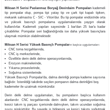
Miksan H Serisi Paslanmaz Boryağ Devirdaim Pompaları
kademeli
tip pompalar olup,
pompa tipi yatay tip ve çark tipi kapalı tipken,
mekanik salmastra C - SIC - Viton'dur. Bu tip pompalar endüstride orta
ve yüksek basınçlı pompalama uygulamalarında yaygın olarak
kullanılırlar. Kademeli yapıları sayesinde 1 bar'dan 25 bar'a kadar
çıkabilirler. Pompalar seri bağlandığında ise daha yüksek basınçlara
ulaşmak mümkün olabilmektedir.
Miksan H Serisi Yüksek Basınçlı Pompalar
ın başlıca uygulamaları:
CNC torna tezgahlarında,
CNC iş merkezlerinde,
Özellikle derin delik delme operasyonlarında,
Erozyon makinelerinde,
Yıkama proseslerinde,
Soğutma sistemlerinde.
Yüksek Basınçlı Pompalar'da, dalma derinliği pompa kademe sayısına
bağlıdır. İstenildiği takdirde seçilen pompanın dalma derinliğini boş
kademeler ile uzatmak mümkündür.
Derin delik delme uygulamaları, bu pompaların başlıca kullanım
alanlarıdır. CNC tezgahlarında derin delik delme operasyonlarında,
kesici takım iş parçası içerisinde dalmışken, takım ucundan soğutma
sıvısı püskürtülür. Bu sayede iş bölgesini ve kesici takımı soğutmak