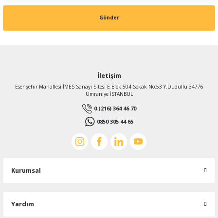
Gönder
İletişim
Esenşehir Mahallesi İMES Sanayi Sitesi E Blok 504 Sokak No:53 Y.Dudullu 34776
Ümraniye İSTANBUL
0 (216) 364 46 70
0850 305 44 65
Kurumsal
Yardım