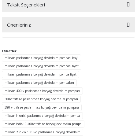
Taksit Seçenekleri
Bu ürüne ilk yorumu siz yapın!
Önerileriniz
Yorum Yaz
Bu ürünün fiyat bilgisi, resim, ürün açıklamalarında ve diğer
konularda yetersiz gördüğünüz noktaları öneri formunu kullanarak
tarafımıza iletebilirsiniz.
Etiketler :
Görüş ve önerileriniz için teşekkür ederiz.
miksan paslanmaz boryağ devirdaim pompası bayi
miksan paslanmaz boryağ devirdaim pompası fiyat
Ürün resmi kalitesiz, bozuk veya görüntülenemiyor.
miksan paslanmaz boryağ devirdaim pompa fiyat
Ürün açıklamasında eksik bilgiler bulunuyor.
miksan paslanmaz boryağ devirdaim pompaları
Ürün bilgilerinde hatalar bulunuyor.
miksan 400 v paslanmaz boryağ devirdaim pompası
Ürün fiyatı diğer sitelerden daha pahalı.
380v trifaze paslanmaz boryağ devirdaim pompası
Bu ürüne benzer farklı alternatifler olmalı.
380 v trifaze paslanmaz boryağ devirdaim pompası
miksan h serisi paslanmaz boryağ devirdaim pompa
miksan hdb-10 400v trifaze boryağ devirdaim pompa
miksan 2.2 kw 150 l/d paslanmaz boryağ devirdaim