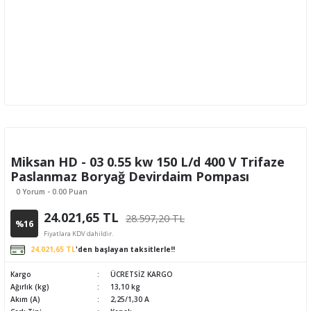
Miksan HD - 03 0.55 kw 150 L/d 400 V Trifaze
Paslanmaz Boryağ Devirdaim Pompası
0 Yorum - 0.00 Puan
24.021,65 TL
28.597,20 TL
%16
Fiyatlara KDV dahildir.
24.021,65 TL
'den başlayan taksitlerle!!
Kargo
ÜCRETSİZ KARGO
Ağırlık (kg)
13,10 kg
Akım (A)
2,25/1,30 A