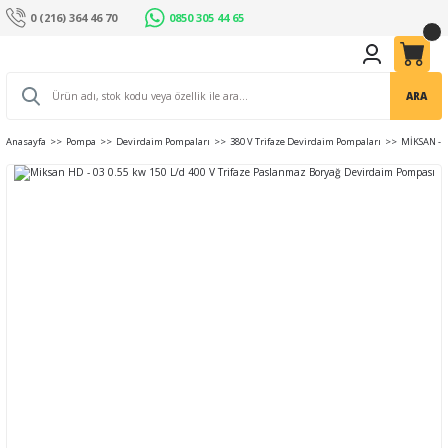
0 (216) 364 46 70
0850 305 44 65
ARA
Anasayfa
Pompa
Devirdaim Pompaları
380 V Trifaze Devirdaim Pompaları
MİKSAN - 4