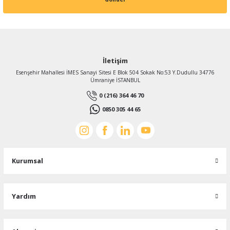
İletişim
Esenşehir Mahallesi İMES Sanayi Sitesi E Blok 504 Sokak No:53 Y.Dudullu 34776
Ümraniye İSTANBUL
0 (216) 364 46 70
0850 305 44 65
Kurumsal
Yardım