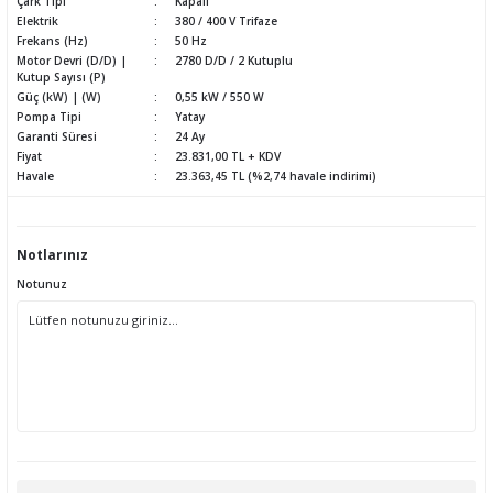
Çark Tipi
Kapalı
Elektrik
380 / 400 V Trifaze
Frekans (Hz)
50 Hz
Motor Devri (D/D) |
2780 D/D / 2 Kutuplu
Kutup Sayısı (P)
Güç (kW) | (W)
0,55 kW / 550 W
Pompa Tipi
Yatay
Garanti Süresi
24 Ay
Fiyat
23.831,00 TL + KDV
Havale
23.363,45 TL (%2,74 havale indirimi)
Notlarınız
Notunuz