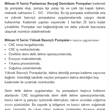
Miksan H Serisi Paslanmaz Boryağ Devirdaim Pompaları
kademeli
tip pompalar olup,
pompa tipi yatay tip ve çark tipi kapalı tipken,
mekanik salmastra C - SIC - Viton'dur. Bu tip pompalar endüstride orta
ve yüksek basınçlı pompalama uygulamalarında yaygın olarak
kullanılırlar. Kademeli yapıları sayesinde 1 bar'dan 25 bar'a kadar
çıkabilirler. Pompalar seri bağlandığında ise daha yüksek basınçlara
ulaşmak mümkün olabilmektedir.
Miksan H Serisi Yüksek Basınçlı Pompalar
ın başlıca uygulamaları:
CNC torna tezgahlarında,
CNC iş merkezlerinde,
Özellikle derin delik delme operasyonlarında,
Erozyon makinelerinde,
Yıkama proseslerinde,
Soğutma sistemlerinde.
Yüksek Basınçlı Pompalar'da, dalma derinliği pompa kademe sayısına
bağlıdır. İstenildiği takdirde seçilen pompanın dalma derinliğini boş
kademeler ile uzatmak mümkündür.
Derin delik delme uygulamaları, bu pompaların başlıca kullanım
alanlarıdır. CNC tezgahlarında derin delik delme operasyonlarında,
kesici takım iş parçası içerisinde dalmışken, takım ucundan soğutma
sıvısı püskürtülür. Bu sayede iş bölgesini ve kesici takımı soğutmak
aynı zamanda da çıkan talaşı matkap yivlerinden dışarıya atarak