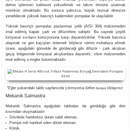
delme işleminin kalitesini yükseltmek ve takım ömrünü uzatmak
mümkün olmaktadır. Bu sonuca yalnızca, büyük tesisat direncini
yenebilecek yüksek basınçlı kademeleri pompalar ile ulaşılabilir.
Yüksek basınçlı pompalar, paslanmaz çelik (AISI 304) malzemeden
imal edilmiş kapalı çark ve difüzörlere sahiptir. Bu sayede çeşitli
kimyasal sıvıların korozyonuna karşı dayanıklıdırlar. Yüksek basınca
ulaşmak ve geri kaçışları önlemek böylece verimi muhafaza etmek
üzere, aşağıdaki görselde de görüleceği gibi difüzör - çark akışkan
geçiş bölgesinde kimyasal akışkanlara dayanıklı, viton malzemeden
imal edilmiş o-ringler bulunmaktadır.
*Eğer yukarıdaki tablo sayfanızda çıkmıyorsa lütfen
tıklayınız.
buraya
Mekanik Salmastra
Mekanik Salmastra aşağıdaki tablodan da görüldüğü gibi dört
kısımdan oluşmaktadır:
Gövdede hareketsiz duran sabit eleman,
Pompa mili hareket eden döner eleman,
Körük,