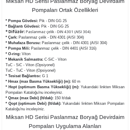
Miksan HD Serisi Paslanmaz Boryağ Devirdaim
Pompaları Ortak Özellikleri
* Pompa Gövdesi:
Pik - DIN GG 25
* Bağlantı Gövdesi:
Pik - DIN GG 25
* Difüzör:
Paslanmaz çelik - DIN 4301 (AISI 304)
* Çark:
Paslanmaz çelik - DIN 4301 (AISI 304)
* Muhafaza Borusu:
Paslanmaz çelik - DIN 4301 (AISI 304)
* Pompa Mili:
Paslanmaz çelik - DIN 4401 (AISI 316)
* O-ring:
Viton
* Mekanik Salmastra:
C-SiC - Viton
TuC - SiC - Viton (Opsiyonel)
TuC - TuC - Viton (Opsiyonel)
* Tesisat Bağlantısı:
G 1
* Hmax (max Basma Yüksekliği) (m):
60 m
* Hopt (optimum Basma Yüksekliği) (m):
Yukarıdaki linkten Miksan
Pompaları Kataloğu'nu inceleyiniz.
* Qmax (max Debi) (lt/dak):
150 lt/dak
* Qopt (optimum Debi) (lt/dak):
Yukarıdaki linkten Miksan Pompaları
Kataloğu'nu inceleyiniz.
Miksan HD Serisi Paslanmaz Boryağ Devirdaim
Pompaları Uygulama Alanları