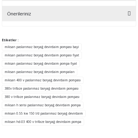
Önerileriniz
Yorum Yaz
Bu ürünün fiyat bilgisi, resim, ürün açıklamalarında ve diğer
konularda yetersiz gördüğünüz noktaları öneri formunu kullanarak
tarafımıza iletebilirsiniz.
Etiketler :
Görüş ve önerileriniz için teşekkür ederiz.
miksan paslanmaz boryağ devirdaim pompası bayi
miksan paslanmaz boryağ devirdaim pompası fiyat
Ürün resmi kalitesiz, bozuk veya görüntülenemiyor.
miksan paslanmaz boryağ devirdaim pompa fiyat
Ürün açıklamasında eksik bilgiler bulunuyor.
miksan paslanmaz boryağ devirdaim pompaları
Ürün bilgilerinde hatalar bulunuyor.
miksan 400 v paslanmaz boryağ devirdaim pompası
Ürün fiyatı diğer sitelerden daha pahalı.
380v trifaze paslanmaz boryağ devirdaim pompası
Bu ürüne benzer farklı alternatifler olmalı.
380 v trifaze paslanmaz boryağ devirdaim pompası
miksan h serisi paslanmaz boryağ devirdaim pompa
miksan 0.55 kw 150 l/d paslanmaz boryağ devirdaim
miksan hd-03 400 v trifaze boryağ devirdaim pompa
Gönder