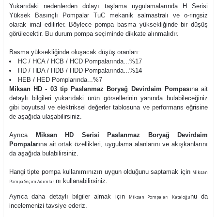
Yukarıdaki nedenlerden dolayı taşlama uygulamalarında H Serisi
Yüksek Basınçlı Pompalar TuC mekanik salmastralı ve o-ringsiz
olarak imal edilirler. Böylece pompa basma yüksekliğinde bir düşüş
görülecektir. Bu durum pompa seçiminde dikkate alınmalıdır.
Basma yüksekliğinde oluşacak düşüş oranları:
HC / HCA / HCB / HCD Pompalarında...%17
HD / HDA / HDB / HDD Pompalarında...%14
HEB / HED Pomplarında...%7
Miksan HD - 03 tip Paslanmaz Boryağ Devirdaim Pompası
na ait
detaylı bilgileri yukarıdaki ürün görsellerinin yanında bulabileceğiniz
gibi boyutsal ve elektriksel değerler tablosuna ve performans eğrisine
de aşağıda ulaşabilirsiniz.
Ayrıca
Miksan HD Serisi Paslanmaz Boryağ Devirdaim
Pompaları
na ait ortak özellikleri, uygulama alanlarını ve akışkanlarını
da aşağıda bulabilirsiniz.
Hangi tipte pompa kullanımınızın uygun olduğunu saptamak için
Miksan
nı kullanabilirsiniz.
Pompa Seçim Adımları
Ayrıca daha detaylı bilgiler almak için
nu da
Miksan Pompaları Kataloğu
incelemenizi tavsiye ederiz.