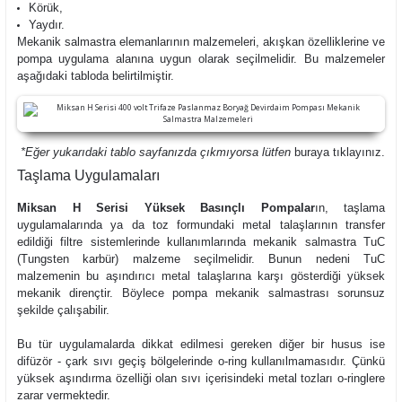
Körük,
Yaydır.
Mekanik salmastra elemanlarının malzemeleri, akışkan özelliklerine ve
pompa uygulama alanına uygun olarak seçilmelidir. Bu malzemeler
aşağıdaki tabloda belirtilmiştir.
*Eğer yukarıdaki tablo sayfanızda çıkmıyorsa lütfen
buraya
tıklayınız.
Taşlama Uygulamaları
Miksan H Serisi Yüksek Basınçlı Pompalar
ın, taşlama
uygulamalarında ya da toz formundaki metal talaşlarının transfer
edildiği filtre sistemlerinde kullanımlarında mekanik salmastra TuC
(Tungsten karbür) malzeme seçilmelidir. Bunun nedeni TuC
malzemenin bu aşındırıcı metal talaşlarına karşı gösterdiği yüksek
mekanik dirençtir. Böylece pompa mekanik salmastrası sorunsuz
şekilde çalışabilir.
Bu tür uygulamalarda dikkat edilmesi gereken diğer bir husus ise
difüzör - çark sıvı geçiş bölgelerinde o-ring kullanılmamasıdır. Çünkü
yüksek aşındırma özelliği olan sıvı içerisindeki metal tozları o-ringlere
zarar vermektedir.