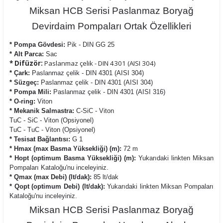
Miksan HCB Serisi Paslanmaz Boryağ
Devirdaim Pompaları Ortak Özellikleri
* Pompa Gövdesi:
Pik - DIN GG 25
* Alt Parca:
Sac
* Difüzör:
Paslanmaz çelik - DIN 4301 (AISI 304)
* Çark:
Paslanmaz çelik - DIN 4301 (AISI 304)
* Süzgeç:
Paslanmaz çelik - DIN 4301 (AISI 304)
* Pompa Mili:
Paslanmaz çelik - DIN 4301 (AISI 316)
* O-ring:
Viton
* Mekanik Salmastra:
C-SiC - Viton
TuC - SiC - Viton (Opsiyonel)
TuC - TuC - Viton (Opsiyonel)
* Tesisat Bağlantısı:
G 1
* Hmax (max Basma Yüksekliği) (m):
72 m
* Hopt (optimum Basma Yüksekliği) (m):
Yukarıdaki linkten Miksan
Pompaları Kataloğu'nu inceleyiniz.
* Qmax (max Debi) (lt/dak):
85 lt/dak
* Qopt (optimum Debi) (lt/dak):
Yukarıdaki linkten Miksan Pompaları
Kataloğu'nu inceleyiniz.
Miksan HCB Serisi Paslanmaz Boryağ