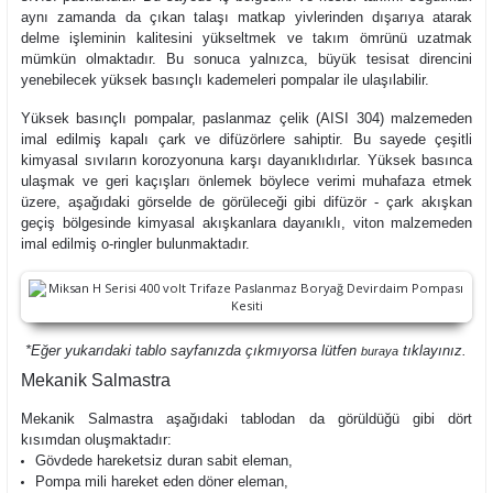
aynı zamanda da çıkan talaşı matkap yivlerinden dışarıya atarak
delme işleminin kalitesini yükseltmek ve takım ömrünü uzatmak
mümkün olmaktadır. Bu sonuca yalnızca, büyük tesisat direncini
yenebilecek yüksek basınçlı kademeleri pompalar ile ulaşılabilir.
Yüksek basınçlı pompalar, paslanmaz çelik (AISI 304) malzemeden
imal edilmiş kapalı çark ve difüzörlere sahiptir. Bu sayede çeşitli
kimyasal sıvıların korozyonuna karşı dayanıklıdırlar. Yüksek basınca
ulaşmak ve geri kaçışları önlemek böylece verimi muhafaza etmek
üzere, aşağıdaki görselde de görüleceği gibi difüzör - çark akışkan
geçiş bölgesinde kimyasal akışkanlara dayanıklı, viton malzemeden
imal edilmiş o-ringler bulunmaktadır.
*Eğer yukarıdaki tablo sayfanızda çıkmıyorsa lütfen
tıklayınız.
buraya
Mekanik Salmastra
Mekanik Salmastra aşağıdaki tablodan da görüldüğü gibi dört
kısımdan oluşmaktadır:
Gövdede hareketsiz duran sabit eleman,
Pompa mili hareket eden döner eleman,