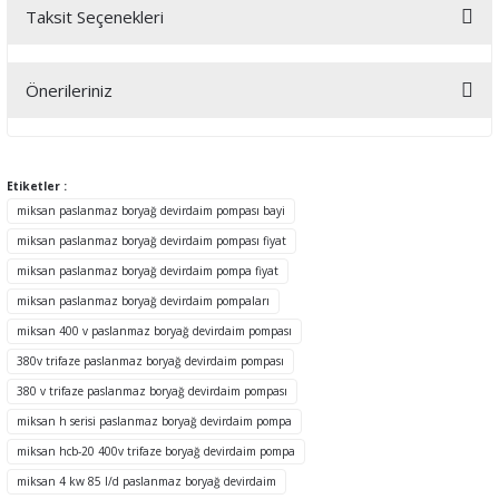
Taksit Seçenekleri
Bu ürüne ilk yorumu siz yapın!
Önerileriniz
Yorum Yaz
Bu ürünün fiyat bilgisi, resim, ürün açıklamalarında ve diğer
konularda yetersiz gördüğünüz noktaları öneri formunu kullanarak
tarafımıza iletebilirsiniz.
Etiketler :
Görüş ve önerileriniz için teşekkür ederiz.
miksan paslanmaz boryağ devirdaim pompası bayi
miksan paslanmaz boryağ devirdaim pompası fiyat
Ürün resmi kalitesiz, bozuk veya görüntülenemiyor.
miksan paslanmaz boryağ devirdaim pompa fiyat
Ürün açıklamasında eksik bilgiler bulunuyor.
miksan paslanmaz boryağ devirdaim pompaları
Ürün bilgilerinde hatalar bulunuyor.
miksan 400 v paslanmaz boryağ devirdaim pompası
Ürün fiyatı diğer sitelerden daha pahalı.
380v trifaze paslanmaz boryağ devirdaim pompası
Bu ürüne benzer farklı alternatifler olmalı.
380 v trifaze paslanmaz boryağ devirdaim pompası
miksan h serisi paslanmaz boryağ devirdaim pompa
miksan hcb-20 400v trifaze boryağ devirdaim pompa
miksan 4 kw 85 l/d paslanmaz boryağ devirdaim