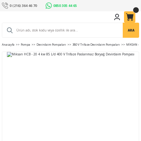
0 (216) 364 46 70
0850 305 44 65
ARA
Anasayfa
Pompa
Devirdaim Pompaları
380 V Trifaze Devirdaim Pompaları
MİKSAN - 4