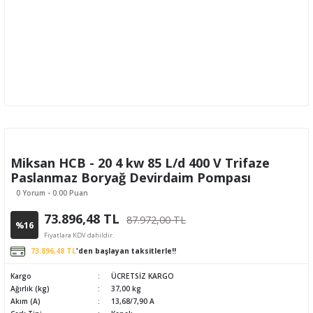
Miksan HCB - 20 4 kw 85 L/d 400 V Trifaze
Paslanmaz Boryağ Devirdaim Pompası
0 Yorum - 0.00 Puan
73.896,48 TL
87.972,00 TL
%16
Fiyatlara KDV dahildir.
73.896,48 TL
'den başlayan taksitlerle!!
Kargo
ÜCRETSİZ KARGO
Ağırlık (kg)
37,00 kg
Akım (A)
13,68/7,90 A