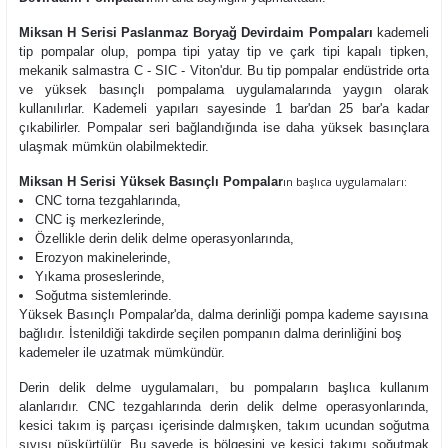
Miksan H Serisi Paslanmaz Boryağ Devirdaim Pompaları
kademeli
tip pompalar olup,
pompa tipi yatay tip ve çark tipi kapalı tipken,
mekanik salmastra C - SIC - Viton'dur. Bu tip pompalar endüstride orta
ve yüksek basınçlı pompalama uygulamalarında yaygın olarak
kullanılırlar. Kademeli yapıları sayesinde 1 bar'dan 25 bar'a kadar
çıkabilirler. Pompalar seri bağlandığında ise daha yüksek basınçlara
ulaşmak mümkün olabilmektedir.
Miksan H Serisi Yüksek Basınçlı Pompalar
ın başlıca uygulamaları:
CNC torna tezgahlarında,
CNC iş merkezlerinde,
Özellikle derin delik delme operasyonlarında,
Erozyon makinelerinde,
Yıkama proseslerinde,
Soğutma sistemlerinde.
Yüksek Basınçlı Pompalar'da, dalma derinliği pompa kademe sayısına
bağlıdır. İstenildiği takdirde seçilen pompanın dalma derinliğini boş
kademeler ile uzatmak mümkündür.
Derin delik delme uygulamaları, bu pompaların başlıca kullanım
alanlarıdır. CNC tezgahlarında derin delik delme operasyonlarında,
kesici takım iş parçası içerisinde dalmışken, takım ucundan soğutma
sıvısı püskürtülür. Bu sayede iş bölgesini ve kesici takımı soğutmak