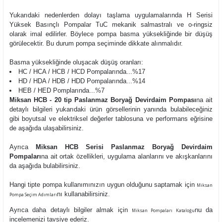
Yukarıdaki nedenlerden dolayı taşlama uygulamalarında H Serisi
Yüksek Basınçlı Pompalar TuC mekanik salmastralı ve o-ringsiz
olarak imal edilirler. Böylece pompa basma yüksekliğinde bir düşüş
görülecektir. Bu durum pompa seçiminde dikkate alınmalıdır.
Basma yüksekliğinde oluşacak düşüş oranları:
HC / HCA / HCB / HCD Pompalarında...%17
HD / HDA / HDB / HDD Pompalarında...%14
HEB / HED Pomplarında...%7
Miksan HCB - 20 tip Paslanmaz Boryağ Devirdaim Pompası
na ait
detaylı bilgileri yukarıdaki ürün görsellerinin yanında bulabileceğiniz
gibi boyutsal ve elektriksel değerler tablosuna ve performans eğrisine
de aşağıda ulaşabilirsiniz.
Ayrıca
Miksan HCB Serisi Paslanmaz Boryağ Devirdaim
Pompaları
na ait ortak özellikleri, uygulama alanlarını ve akışkanlarını
da aşağıda bulabilirsiniz.
Hangi tipte pompa kullanımınızın uygun olduğunu saptamak için
Miksan
nı kullanabilirsiniz.
Pompa Seçim Adımları
Ayrıca daha detaylı bilgiler almak için
nu da
Miksan Pompaları Kataloğu
incelemenizi tavsiye ederiz.