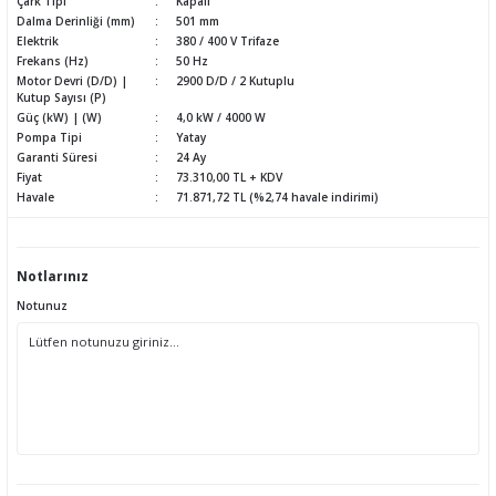
Çark Tipi
Kapalı
Dalma Derinliği (mm)
501 mm
Elektrik
380 / 400 V Trifaze
Frekans (Hz)
50 Hz
Motor Devri (D/D) |
2900 D/D / 2 Kutuplu
Kutup Sayısı (P)
Güç (kW) | (W)
4,0 kW / 4000 W
Pompa Tipi
Yatay
Garanti Süresi
24 Ay
Fiyat
73.310,00 TL + KDV
Havale
71.871,72 TL (%2,74 havale indirimi)
Notlarınız
Notunuz