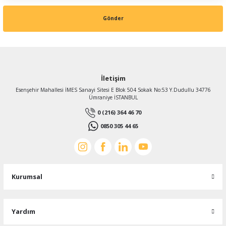
Gönder
İletişim
Esenşehir Mahallesi İMES Sanayi Sitesi E Blok 504 Sokak No:53 Y.Dudullu 34776
Ümraniye İSTANBUL
0 (216) 364 46 70
0850 305 44 65
Kurumsal
Yardım