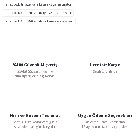
Ürün fiyatı diğer sitelerden daha pahalı.
fanex pstk trifaze kare kasa aksiyal aspiratör
Bu ürüne benzer farklı alternatifler olmalı.
fanex pstk 600 trifaze aksiyal aspiratör fiyatı
fanex pstk 600 380 v trifaze kare kasa aksiyal
Gönder
%100 Güvenli Alışveriş
Ücretsiz Kargo
256Bit SSL sertifikası ile
Şeçili Ürünlerde
tüm siparişleriniz güvende.
Hızlı ve Güvenli Teslimat
Uygun Ödeme Seçenekleri
Saat 16:00'a kadar verdiğiniz
Anlaşmalı kredi kartlarına
siparişler aynı gün kargoda.
12 aya varan taksit seçenekleri.
Fanex Fan
Fanex 35x35 cm PSTK 250-2A 2900 D/D 380 V Trifaze Kare Kasa Metal Pervaneli Aks