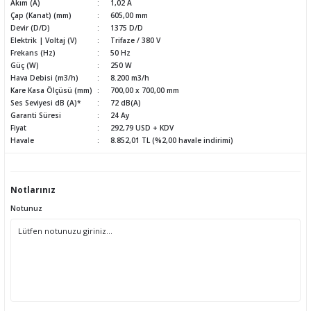
Akım (A)
1,02 A
Çap (Kanat) (mm)
605,00 mm
Devir (D/D)
1375 D/D
Elektrik | Voltaj (V)
Trifaze / 380 V
Frekans (Hz)
50 Hz
Güç (W)
250 W
Hava Debisi (m3/h)
8.200 m3/h
Kare Kasa Ölçüsü (mm)
700,00 x 700,00 mm
Ses Seviyesi dB (A)*
72 dB(A)
Garanti Süresi
24 Ay
Fiyat
292,79 USD + KDV
Havale
8.852,01 TL (%2,00 havale indirimi)
Notlarınız
Notunuz