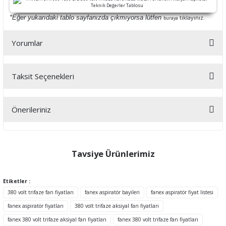
*Eğer yukarıdaki tablo sayfanızda çıkmıyorsa lütfen
tıklayınız.
buraya
Yorumlar
Taksit Seçenekleri
Bu ürüne ilk yorumu siz yapın!
Önerileriniz
Yorum Yaz
Bu ürünün fiyat bilgisi, resim, ürün açıklamalarında ve diğer
konularda yetersiz gördüğünüz noktaları öneri formunu kullanarak
tarafımıza iletebilirsiniz.
Tavsiye Ürünlerimiz
Görüş ve önerileriniz için teşekkür ederiz.
Etiketler :
Ürün resmi kalitesiz, bozuk veya görüntülenemiyor.
380 volt trifaze fan fiyatları
fanex aspiratör bayileri
fanex aspiratör fiyat listesi
Ürün açıklamasında eksik bilgiler bulunuyor.
fanex aspiratör fiyatları
380 volt trifaze aksiyal fan fiyatları
Ürün bilgilerinde hatalar bulunuyor.
fanex 380 volt trifaze aksiyal fan fiyatları
fanex 380 volt trifaze fan fiyatları