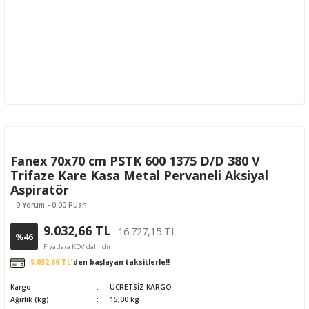
Fanex 70x70 cm PSTK 600 1375 D/D 380 V
Trifaze Kare Kasa Metal Pervaneli Aksiyal
Aspiratör
0 Yorum - 0.00 Puan
9.032,66 TL
16.727,15 TL
%46
Fiyatlara KDV dahildir.
9.032,66 TL
'den başlayan taksitlerle!!
Kargo
ÜCRETSİZ KARGO
Ağırlık (kg)
15,00 kg