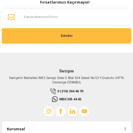
Fırsatlarımızı Kaçırmayın!
8.496,97 TL
%46
4.588,37 TL
KDV Dahildir
Gönder
İletişim
Esenşehir Mahallesi İMES Sanayi Sitesi E Blok 504 Sokak No:53 Y.Dudullu 34776
Ümraniye İSTANBUL
0 (216) 364 46 70
0850 305 44 65
Kurumsal