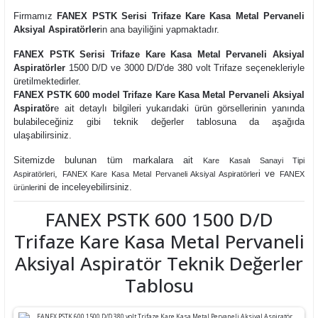
Firmamız
FANEX PSTK Serisi Trifaze Kare Kasa Metal Pervaneli
Aksiyal Aspiratörler
in ana bayiliğini yapmaktadır.
FANEX PSTK Serisi Trifaze Kare Kasa Metal Pervaneli Aksiyal
Aspiratörler
1500 D/D ve 3000 D/D'de 380 volt Trifaze seçenekleriyle
üretilmektedirler.
FANEX PSTK 600 model Trifaze Kare Kasa Metal Pervaneli Aksiyal
Aspiratör
e ait detaylı bilgileri yukarıdaki ürün görsellerinin yanında
bulabileceğiniz gibi teknik değerler tablosuna
da aşağıda
ulaşabilirsiniz.
Sitemizde bulunan tüm markalara ait
Kare Kasalı Sanayi Tipi
,
i
ve
Aspiratörleri
FANEX Kare Kasa Metal Pervaneli Aksiyal Aspiratörler
FANEX
ni de inceleyebilirsiniz.
ürünleri
FANEX PSTK 600 1500 D/D
Trifaze Kare Kasa Metal Pervaneli
Aksiyal Aspiratör Teknik Değerler
Tablosu