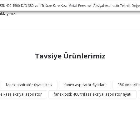
ıklayınız.
ğer konularda yetersiz gördüğünüz noktaları öneri formunu kullanarak tarafı
Tavsiye Ürünlerimiz
Bu ürüne ilk yorumu siz yapın!
Yorum Yaz
7 Günde
Kargoda
KARGO
fanex aspiratör fiyat listesi
fanex aspiratör fiyatları
380 volt trifa
BEDAVA
re kasa aksiyal aspiratör
fanex pstk 400 trifaze aksiyal aspiratör fiyatı