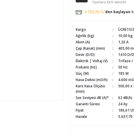
Fiyatlara KDV dahildir.
5.752,76 TL
'den başlayan ta
Kargo
ÜCRETSİ
Ağırlık (kg)
10,00 kg
Akım (A)
1,20 A
Çap (Kanat) (mm)
405,00 
Devir (D/D)
1410 D/
Elektrik | Voltaj (V)
Trifaze /
Frekans (Hz)
50 Hz
Güç (W)
185 W
Hava Debisi (m3/h)
4.600 m3
Kare Kasa Ölçüsü
500,00 x
(mm)
Ses Seviyesi dB (A)*
62 dB(A)
Garanti Süresi
24 Ay
Fiyat
186,61 U
Havale
5.637,70 