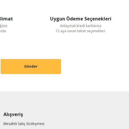
slimat
Uygun Ödeme Seçenekleri
ğiniz
Anlaşmalı kredi kartlarına
goda.
12 aya varan taksit seçenekleri.
Gönder
Alışveriş
 V Trifaze Kare Kasa Metal Pervaneli Aksiyal Aspiratör
Mesafeli Satış Sözleşmesi