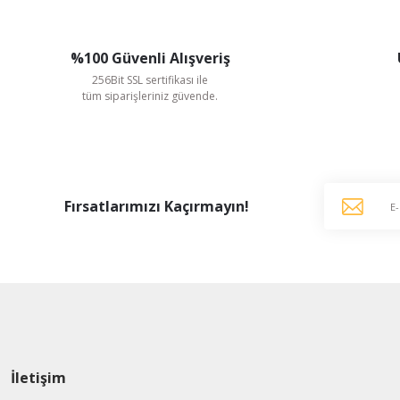
%100 Güvenli Alışveriş
256Bit SSL sertifikası ile
tüm siparişleriniz güvende.
Fırsatlarımızı Kaçırmayın!
Fanex Fan
İletişim
Fanex 35x35 cm PSTK 250-2A 2900 D/D 380 V Trifaze Kare Kasa Metal P