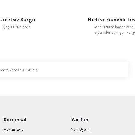
Gönder
Ücretsiz Kargo
Hızlı ve Güvenli Te
Şeçili Ürünlerde
Saat 16:00'a kadar verdi
siparişler aynı gün kar
Fanex Fan
Kurumsal
Yardım
Fanex 70x70 cm PSTK 600 1375 D/D 380
ervaneli Aksiyal Aspiratör
Hakkımızda
Yeni Üyelik