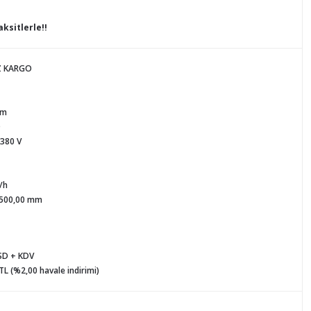
ksitlerle!!
Z KARGO
mm
D
 380 V
/h
 500,00 mm
SD + KDV
TL (%2,00 havale indirimi)