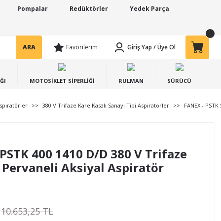
Pompalar
Redüktörler
Yedek Parça
ARA
Favorilerim
Giriş Yap
/
Üye Ol
ĞI
MOTOSİKLET SİPERLİĞİ
RULMAN
SÜRÜCÜ
spiratörler
380 V Trifaze Kare Kasalı Sanayi Tipi Aspiratörler
FANEX - PSTK S
PSTK 400 1410 D/D 380 V Trifaze
 Pervaneli Aksiyal Aspiratör
10.653,25 TL