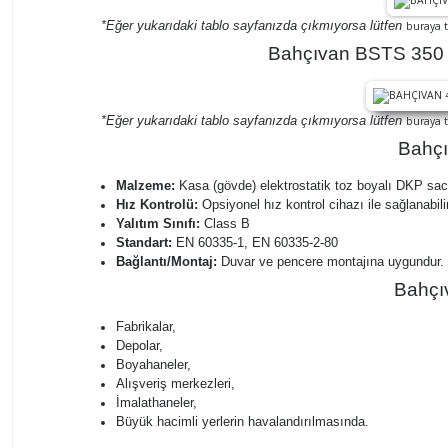
*Eğer yukarıdaki tablo sayfanızda çıkmıyorsa lütfen
buraya t
Bahçıvan BSTS 350 1
*Eğer yukarıdaki tablo sayfanızda çıkmıyorsa lütfen
buraya t
Bahçı
Malzeme:
Kasa (gövde) elektrostatik toz boyalı DKP sac
Hız Kontrolü:
Opsiyonel hız kontrol cihazı ile sağlanabilir
Yalıtım Sınıfı:
Class B
Standart:
EN 60335-1, EN 60335-2-80
Bağlantı/Montaj:
Duvar ve pencere montajına uygundur.
Bahçıv
Fabrikalar,
Depolar,
Boyahaneler,
Alışveriş merkezleri,
İmalathaneler,
Büyük hacimli yerlerin havalandırılmasında.