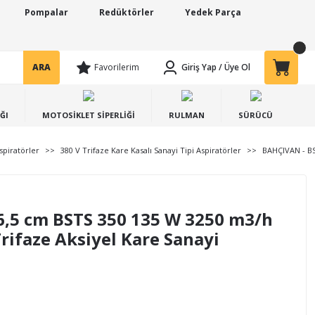
Pompalar
Redüktörler
Yedek Parça
ARA
Favorilerim
Giriş Yap
/
Üye Ol
ĞI
MOTOSİKLET SİPERLİĞİ
RULMAN
SÜRÜCÜ
spiratörler
380 V Trifaze Kare Kasalı Sanayi Tipi Aspiratörler
BAHÇIVAN - BST
,5 cm BSTS 350 135 W 3250 m3/h
rifaze Aksiyel Kare Sanayi