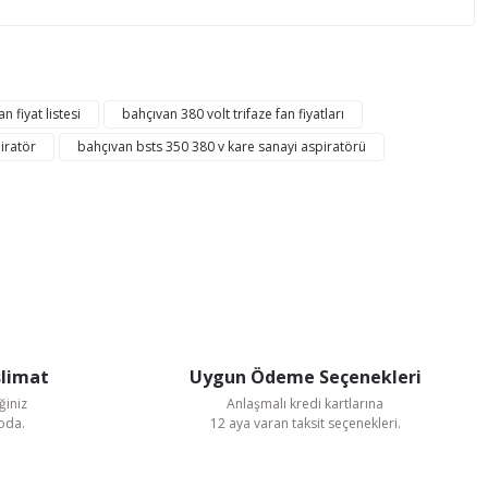
mıza iletebilirsiniz.
n fiyat listesi
bahçıvan 380 volt trifaze fan fiyatları
iratör
bahçıvan bsts 350 380 v kare sanayi aspiratörü
slimat
Uygun Ödeme Seçenekleri
ğiniz
Anlaşmalı kredi kartlarına
goda.
12 aya varan taksit seçenekleri.