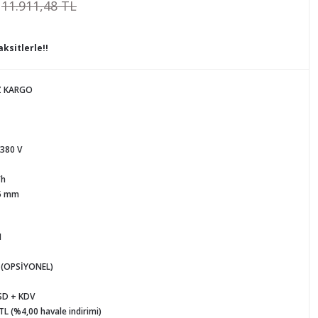
11.911,48 TL
ksitlerle!!
Z KARGO
 380 V
/h
65 mm
M
 (OPSİYONEL)
SD + KDV
TL (%4,00 havale indirimi)