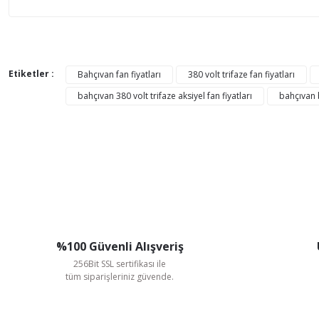
Bu ürünün fiyat bilgisi, resim, ürün açıklamalarında ve di
Görüş ve önerileriniz için teşekkür ederiz.
Etiketler :
Bahçıvan fan fiyatları
380 volt trifaze fan fiyatları
bahçıvan 380 volt trifaze aksiyel fan fiyatları
bahçıvan b
Ürün resmi kalitesiz, bozuk veya görüntülenemiyor.
Ürün açıklamasında eksik bilgiler bulunuyor.
Ürün bilgilerinde hatalar bulunuyor.
Ürün fiyatı diğer sitelerden daha pahalı.
Bu ürüne benzer farklı alternatifler olmalı.
%100 Güvenli Alışveriş
256Bit SSL sertifikası ile
tüm siparişleriniz güvende.