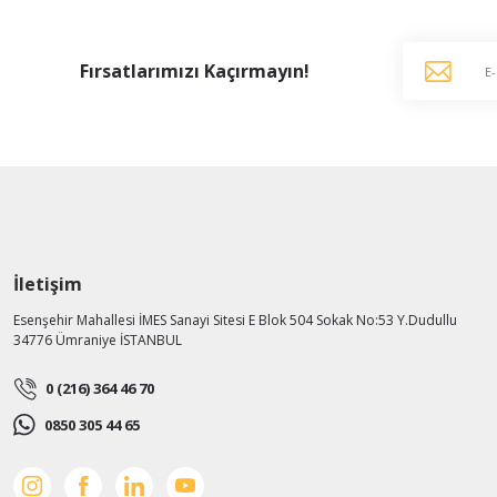
Fırsatlarımızı Kaçırmayın!
İletişim
Esenşehir Mahallesi İMES Sanayi Sitesi E Blok 504 Sokak No:53 Y.Dudullu
34776 Ümraniye İSTANBUL
0 (216) 364 46 70
0850 305 44 65