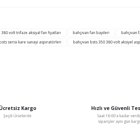
ğer konularda yetersiz gördüğünüz noktaları öneri formunu kullanarak tarafı
Bu ürüne ilk yorumu siz yapın!
380 volt trifaze aksiyal fan fiyatları
bahçıvan fan bayileri
bahçıvan fa
sts serisi kare sanayi aspiratörleri
bahçıvan bsts 350 380 volt aksiyel asp
Yorum Yaz
Ücretsiz Kargo
Hızlı ve Güvenli Te
Şeçili Ürünlerde
Saat 16:00'a kadar verdi
Gönder
siparişler aynı gün kar