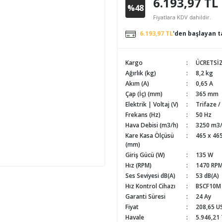
6.193,97 TL
%48
Fiyatlara KDV dahildir.
6.193,97 TL
'den başlayan ta
Kargo
ÜCRETSİ
Ağırlık (kg)
8,2 kg
Akım (A)
0,65 A
Çap (İç) (mm)
365 mm
Elektrik | Voltaj (V)
Trifaze /
Frekans (Hz)
50 Hz
Hava Debisi (m3/h)
3250 m3
Kare Kasa Ölçüsü
465 x 4
(mm)
Giriş Gücü (W)
135 W
Hız (RPM)
1470 RP
Ses Seviyesi dB(A)
53 dB(A)
Hız Kontrol Cihazı
BSCF10M
Garanti Süresi
24 Ay
Fiyat
208,65 U
Havale
5.946,21 