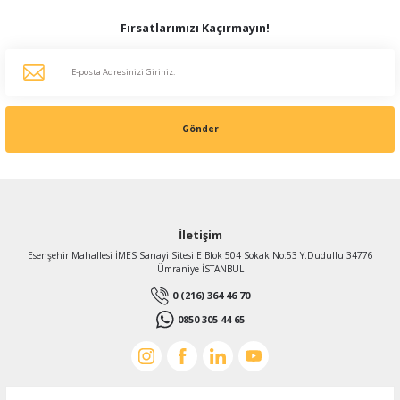
Fırsatlarımızı Kaçırmayın!
Gönder
İletişim
Esenşehir Mahallesi İMES Sanayi Sitesi E Blok 504 Sokak No:53 Y.Dudullu 34776
Ümraniye İSTANBUL
0 (216) 364 46 70
0850 305 44 65