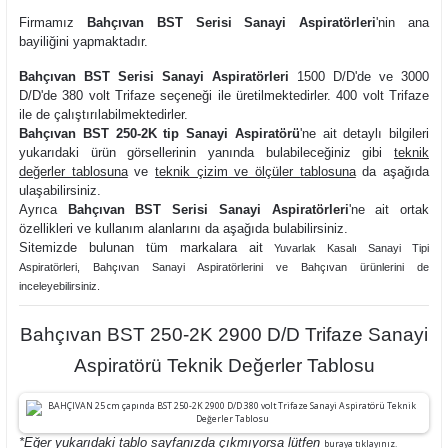
Firmamız
Bahçıvan BST Serisi Sanayi Aspiratörleri
'nin ana
bayiliğini yapmaktadır.
Bahçıvan BST Serisi Sanayi Aspiratörleri
1500 D/D'de ve 3000
D/D'de 380 volt Trifaze seçeneği ile üretilmektedirler. 400 volt Trifaze
ile de çalıştırılabilmektedirler.
Bahçıvan BST 250-2K tip Sanayi Aspiratörü
'ne ait detaylı bilgileri
yukarıdaki ürün görsellerinin yanında bulabileceğiniz gibi
teknik
değerler tablosuna
ve
teknik çizim ve ölçüler tablosuna
da aşağıda
ulaşabilirsiniz.
Ayrıca
Bahçıvan BST Serisi Sanayi Aspiratörleri
'ne ait ortak
özellikleri ve kullanım alanlarını da aşağıda bulabilirsiniz.
Sitemizde bulunan tüm markalara ait
Yuvarlak Kasalı Sanayi Tipi
Aspiratörler
i,
Bahçıvan Sanayi Aspiratörlerini ve
Bahçıvan ürünlerini de
inceleyebilirsiniz.
Bahçıvan BST 250-2K 2900 D/D Trifaze Sanayi
Aspiratörü Teknik Değerler Tablosu
*Eğer yukarıdaki tablo sayfanızda çıkmıyorsa lütfen
buraya tıklayınız.