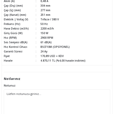
Akım (A)
0,48 A
Çap (Dış) (mm)
304 mm
Çap (İç) (mm)
277 mm
Çap (Kanat) (mm)
251 mm
Elektrik | Voltaj (V)
Trifaze / 380 V
Frekans (Hz)
50 Hz
Hava Debisi (m3/h)
2200 m3/h
Giriş Gücü (W)
150 W
Hız (RPM)
2900 RPM
Ses Seviyesi dB(A)
61 dB(A)
Hız Kontrol Cihazı
BSCF10M (OPSİYONEL)
Garanti Süresi
24 Ay
Fiyat
170,89 USD + KDV
Havale
4.870,11 TL (%4,00 havale indirimi)
Notlarınız
Notunuz