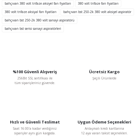
Ürün resmi kalitesiz, bozuk veya görüntülenemiyor.
bahçıvan 380 volt trifaze aksiyel fan fiyatları
380 volt trifaze fan fiyatları
Ürün açıklamasında eksik bilgiler bulunuyor.
380 volt trifaze aksiyal fan fiyatları
bahçıvan bst 250-2k 380 volt aksiyel aspiratör
Ürün bilgilerinde hatalar bulunuyor.
bahçıvan bst 250-2k 380 volt sanayi aspiratörü
Ürün fiyatı diğer sitelerden daha pahalı.
bahçıvan bst serisi sanayi aspiratörleri
Bu ürüne benzer farklı alternatifler olmalı.
%100 Güvenli Alışveriş
Ücretsiz Kargo
Gönder
256Bit SSL sertifikası ile
Şeçili Ürünlerde
tüm siparişleriniz güvende.
Hızlı ve Güvenli Teslimat
Uygun Ödeme Seçenekleri
Saat 16:00'a kadar verdiğiniz
Anlaşmalı kredi kartlarına
siparişler aynı gün kargoda.
12 aya varan taksit seçenekleri.