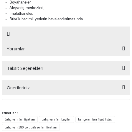
Boyahaneler,
Alışveriş merkezleri,
İmalathaneler,
Büyük hacimli yerlerin havalandırılmasında.
Yorumlar
Taksit Seçenekleri
Bu ürüne ilk yorumu siz yapın!
Önerileriniz
Yorum Yaz
Bu ürünün fiyat bilgisi, resim, ürün açıklamalarında ve diğer
konularda yetersiz gördüğünüz noktaları öneri formunu kullanarak
tarafımıza iletebilirsiniz.
Etiketler :
Görüş ve önerileriniz için teşekkür ederiz.
Bahçıvan fan fiyatları
bahçıvan fan bayileri
bahçıvan fan fiyat listesi
bahçıvan 380 volt trifaze fan fiyatları