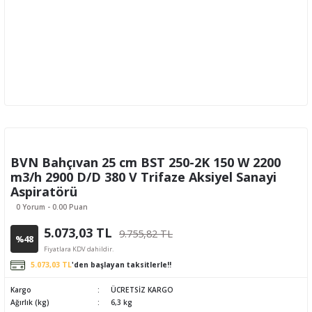
BVN Bahçıvan 25 cm BST 250-2K 150 W 2200
m3/h 2900 D/D 380 V Trifaze Aksiyel Sanayi
Aspiratörü
0 Yorum - 0.00 Puan
5.073,03 TL
9.755,82 TL
%48
Fiyatlara KDV dahildir.
5.073,03 TL
'den başlayan taksitlerle!!
Kargo
ÜCRETSİZ KARGO
Ağırlık (kg)
6,3 kg