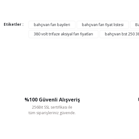
Bu ürünün fiyat bilgisi, resim, ürün açıklamalarında ve di
Görüş ve önerileriniz için teşekkür ederiz.
Etiketler :
bahçıvan fan bayileri
bahçıvan fan fiyat listesi
Ba
380 volt trifaze aksiyal fan fiyatları
bahçıvan bst 250 38
Ürün resmi kalitesiz, bozuk veya görüntülenemiyor.
Ürün açıklamasında eksik bilgiler bulunuyor.
Ürün bilgilerinde hatalar bulunuyor.
Ürün fiyatı diğer sitelerden daha pahalı.
Bu ürüne benzer farklı alternatifler olmalı.
%100 Güvenli Alışveriş
256Bit SSL sertifikası ile
tüm siparişleriniz güvende.