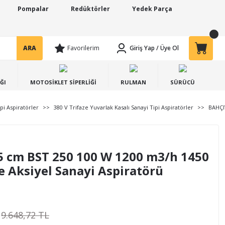
Pompalar
Redüktörler
Yedek Parça
ARA
Favorilerim
Giriş Yap
/
Üye Ol
ĞI
MOTOSİKLET SİPERLİĞİ
RULMAN
SÜRÜCÜ
pi Aspiratörler
380 V Trifaze Yuvarlak Kasalı Sanayi Tipi Aspiratörler
BAHÇIV
 cm BST 250 100 W 1200 m3/h 1450
e Aksiyel Sanayi Aspiratörü
9.648,72 TL