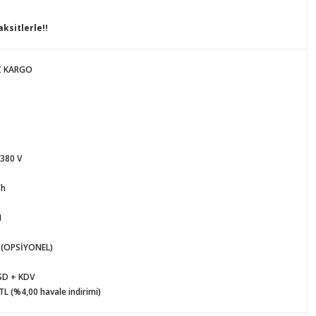
ksitlerle!!
Z KARGO
 380 V
/h
M
 (OPSİYONEL)
SD + KDV
TL (%4,00 havale indirimi)