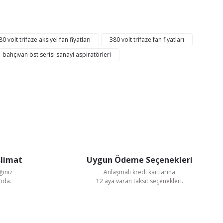
mıza iletebilirsiniz.
 volt trifaze aksiyel fan fiyatları
380 volt trifaze fan fiyatları
bahçıvan bst serisi sanayi aspiratörleri
slimat
Uygun Ödeme Seçenekleri
ğiniz
Anlaşmalı kredi kartlarına
goda.
12 aya varan taksit seçenekleri.