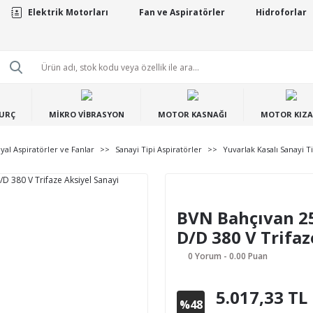
Elektrik Motorları
Fan ve Aspiratörler
Hidroforlar
BURÇ
MİKRO VİBRASYON
MOTOR KASNAĞI
MOTOR KIZA
iyal Aspiratörler ve Fanlar
Sanayi Tipi Aspiratörler
Yuvarlak Kasalı Sanayi Ti
BVN Bahçıvan 25
D/D 380 V Trifaz
0 Yorum - 0.00 Puan
5.017,33 TL
%48