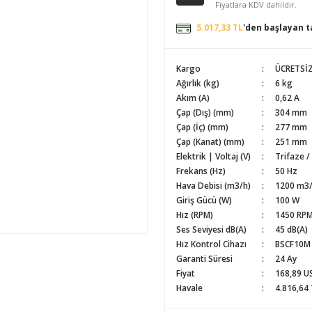
Fiyatlara KDV dahildir.
5.017,33 TL
'den başlayan ta
Kargo
ÜCRETSİ
Ağırlık (kg)
6 kg
Akım (A)
0,62 A
Çap (Dış) (mm)
304 mm
Çap (İç) (mm)
277 mm
Çap (Kanat) (mm)
251 mm
Elektrik | Voltaj (V)
Trifaze /
Frekans (Hz)
50 Hz
Hava Debisi (m3/h)
1200 m3
Giriş Gücü (W)
100 W
Hız (RPM)
1450 RP
Ses Seviyesi dB(A)
45 dB(A)
Hız Kontrol Cihazı
BSCF10M
Garanti Süresi
24 Ay
Fiyat
168,89 U
Havale
4.816,64 