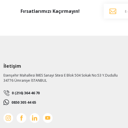
Fırsatlarımızı Kaçırmayın!
İletişim
Esenşehir Mahallesi İMES Sanayi Sitesi E Blok 504 Sokak No:53 Y.Dudullu
34776 Ümraniye İSTANBUL
0 (216) 364 46 70
0850 305 44 65