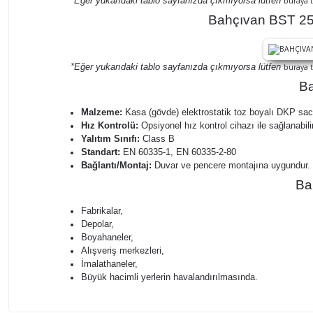
*Eğer yukarıdaki tablo sayfanızda çıkmıyorsa lütfen
buraya t
Bahçıvan BST 250
*Eğer yukarıdaki tablo sayfanızda çıkmıyorsa lütfen
buraya t
Ba
Malzeme:
Kasa (gövde) elektrostatik toz boyalı DKP sac
Hız Kontrolü:
Opsiyonel hız kontrol cihazı ile sağlanabilir
Yalıtım Sınıfı:
Class B
Standart:
EN 60335-1, EN 60335-2-80
Bağlantı/Montaj:
Duvar ve pencere montajına uygundur.
Ba
Fabrikalar,
Depolar,
Boyahaneler,
Alışveriş merkezleri,
İmalathaneler,
Büyük hacimli yerlerin havalandırılmasında.