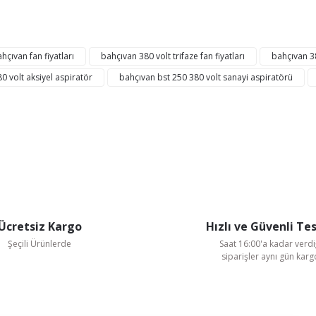
ğer konularda yetersiz gördüğünüz noktaları öneri formunu kullanarak tarafı
Bu ürüne ilk yorumu siz yapın!
hçıvan fan fiyatları
bahçıvan 380 volt trifaze fan fiyatları
bahçıvan 380
0 volt aksiyel aspiratör
bahçıvan bst 250 380 volt sanayi aspiratörü
Yorum Yaz
Ücretsiz Kargo
Hızlı ve Güvenli Te
Şeçili Ürünlerde
Saat 16:00'a kadar verdi
Gönder
siparişler aynı gün kar