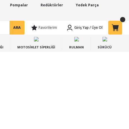
Pompalar
Redüktörler
Yedek Parça
ARA
Favorilerim
Giriş Yap
/
Üye Ol
ĞI
MOTOSİKLET SİPERLİĞİ
RULMAN
SÜRÜCÜ