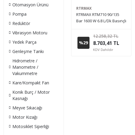
Otomasyon Ürünü
RTRMAX
Pompa
RTRMAX RTM710 90/135
Bar 1600 W 6.8 L/Dk Basınçlı
Redüktör
Yıkama Makinesi
Vibrasyon Motoru
12.258,32 TL
Yedek Parça
%29
8.703,41 TL
KDV Dahildir
Genleşme Tankı
Hidrometre /
Manometre /
Vakummetre
Kare/Kompakt Fan
Konik Burç / Motor
Kasnağı
Meyve Sıkacağı
Motor Kızağı
Motosiklet Siperliği