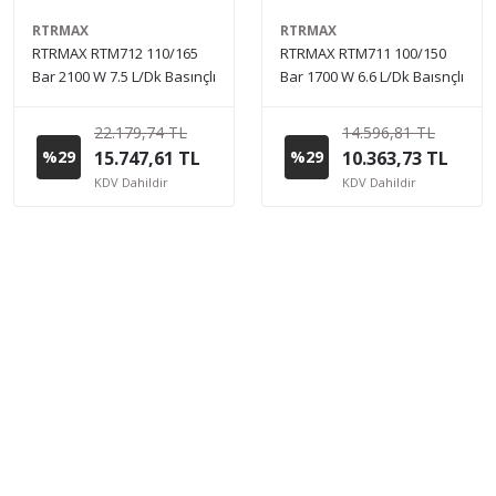
RTRMAX
RTRMAX
RTRMAX RTM712 110/165
RTRMAX RTM711 100/150
Bar 2100 W 7.5 L/Dk Basınçlı
Bar 1700 W 6.6 L/Dk Baısnçlı
Yıkama Makinesi
Yıkama Makinesi
22.179,74 TL
14.596,81 TL
%29
15.747,61 TL
%29
10.363,73 TL
KDV Dahildir
KDV Dahildir