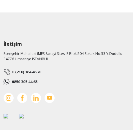
İletişim
Esenşehir Mahallesi İMES Sanayi Sitesi E Blok 504 Sokak No:53 Y.Dudullu
34776 Ümraniye İSTANBUL
0 (216) 364 46 70
0850 305 44 65