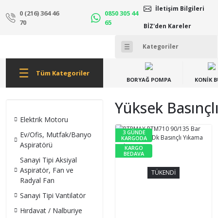
İletişim Bilgileri
0 (216) 364 46
0850 305 44
70
65
BİZ'den Kareler
Tüm Kategoriler
BORYAĞ POMPA
KONİK 
Yüksek Basınçlı
Elektrik Motoru
3 GÜNDE
Ev/Ofis, Mutfak/Banyo
KARGODA
Aspiratörü
KARGO
BEDAVA
Sanayi Tipi Aksiyal
Aspiratör, Fan ve
TÜKENDİ
Radyal Fan
Sanayi Tipi Vantilatör
Hırdavat / Nalburiye