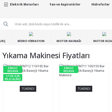
Elektrik Motorları
Fan ve Aspiratörler
Hidroforlar
BURÇ
MİKRO VİBRASYON
MOTOR KASNAĞI
MOTOR KIZA
 Yıkama Makinesi Fiyatları
KARGO
KARGO
BEDAVA
BEDAVA
STOK İÇİN
BİLGİ ALINIZ
TÜKENDİ
TÜKENDİ