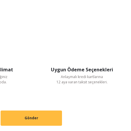
slimat
Uygun Ödeme Seçenekleri
ğiniz
Anlaşmalı kredi kartlarına
goda.
12 aya varan taksit seçenekleri.
Gönder