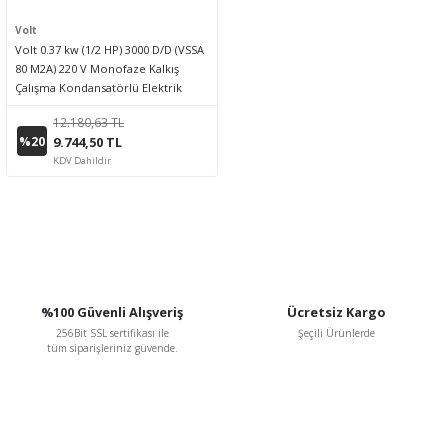
Volt
Volt 0.37 kw (1/2 HP) 3000 D/D (VSSA
80 M2A) 220 V Monofaze Kalkış
Çalışma Kondansatörlü Elektrik
Motoru - Alüminyum
12.180,63 TL
%20
9.744,50 TL
KDV Dahildir
%100 Güvenli Alışveriş
Ücretsiz Kargo
256Bit SSL sertifikası ile
Şeçili Ürünlerde
tüm siparişleriniz güvende.