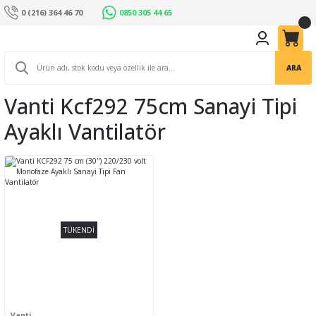
0 (216) 364 46 70
0850 305 44 65
ARA
Vanti Kcf292 75cm Sanayi Tipi
Ayaklı Vantilatör
TÜKENDİ
Vanti