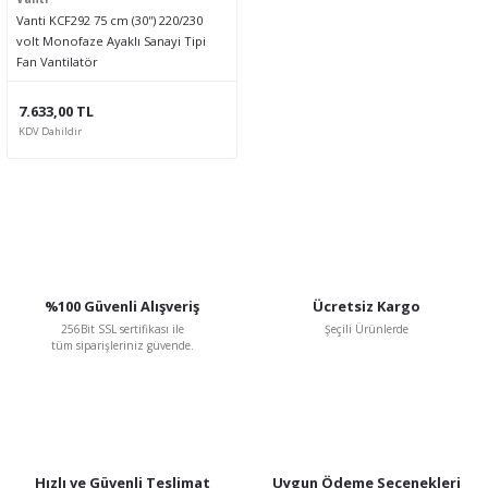
Vanti KCF292 75 cm (30'') 220/230
volt Monofaze Ayaklı Sanayi Tipi
Fan Vantilatör
7.633,00 TL
KDV Dahildir
%100 Güvenli Alışveriş
Ücretsiz Kargo
256Bit SSL sertifikası ile
Şeçili Ürünlerde
tüm siparişleriniz güvende.
Hızlı ve Güvenli Teslimat
Uygun Ödeme Seçenekleri