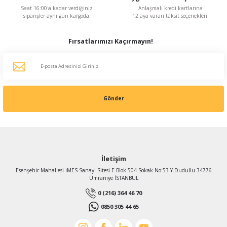
Saat 16:00'a kadar verdiğiniz
Anlaşmalı kredi kartlarına
siparişler aynı gün kargoda.
12 aya varan taksit seçenekleri.
Fırsatlarımızı Kaçırmayın!
Gönder
İletişim
Esenşehir Mahallesi İMES Sanayi Sitesi E Blok 504 Sokak No:53 Y.Dudullu 34776
Ümraniye İSTANBUL
0 (216) 364 46 70
0850 305 44 65