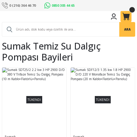
0 (216) 364 46 70
0850 305 44 65
ARA
Sumak Temiz Su Dalgıç
Pompası Bayileri
TÜKENDİ
TÜKENDİ
Sumak
Sumak