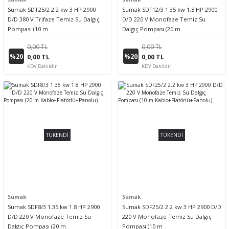
Sumak SDT25/2 2.2 kw 3 HP 2900
Sumak SDF12/3 1.35 kw 1.8 HP 2900
D/D 380 V Trifaze Temiz Su Dalgıç
D/D 220 V Monofaze Temiz Su
Pompası (10 m
Dalgıç Pompası (20 m
Kablo+Flatörlü+Panolu)
Kablo+Flatörlü+Panolu)
0,00 TL
0,00 TL
%20
%20
0,00 TL
0,00 TL
KDV Dahildir
KDV Dahildir
TÜKENDİ
TÜKENDİ
Sumak
Sumak
Sumak SDF8/3 1.35 kw 1.8 HP 2900
Sumak SDF25/2 2.2 kw 3 HP 2900 D/D
D/D 220 V Monofaze Temiz Su
220 V Monofaze Temiz Su Dalgıç
Dalgıç Pompası (20 m
Pompası (10 m