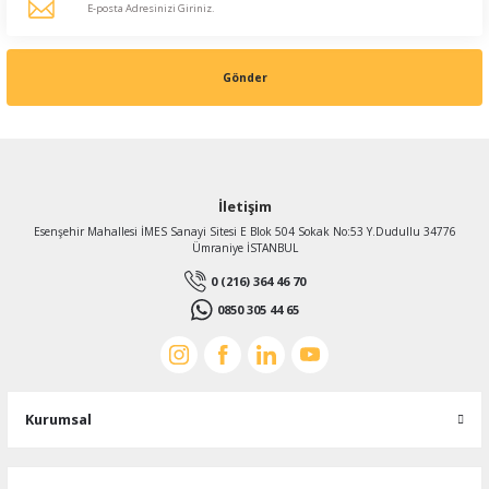
Gönder
İletişim
Esenşehir Mahallesi İMES Sanayi Sitesi E Blok 504 Sokak No:53 Y.Dudullu 34776
Ümraniye İSTANBUL
0 (216) 364 46 70
0850 305 44 65
Kurumsal